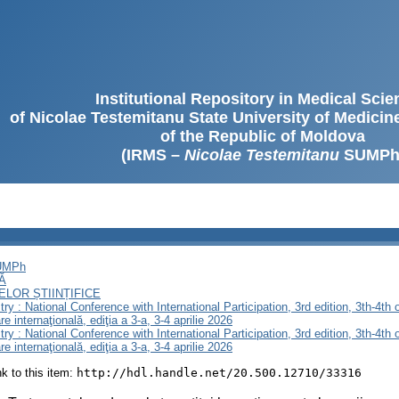
Institutional Repository in Medical Sci
of Nicolae Testemitanu State University of Medici
of the Republic of Moldova
(IRMS –
Nicolae Testemitanu
SUMPh
SUMPh
Ă
LOR ȘTIINȚIFICE
stry : National Conference with International Participation, 3rd edition, 3th-4th 
re internaţională, ediţia a 3-a, 3-4 aprilie 2026
stry : National Conference with International Participation, 3rd edition, 3th-4th 
re internaţională, ediţia a 3-a, 3-4 aprilie 2026
ink to this item:
http://hdl.handle.net/20.500.12710/33316