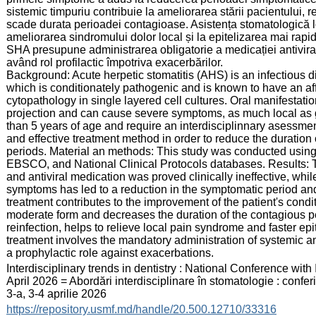
sistemic timpuriu contribuie la ameliorarea stării pacientului,
scade durata perioadei contagioase. Asistența stomatologică lo
ameliorarea sindromului dolor local și la epitelizarea mai rapid
SHA presupune administrarea obligatorie a medicației antiviral
având rol profilactic împotriva exacerbărilor.
Background: Acute herpetic stomatitis (AHS) is an infectious 
which is conditionately pathogenic and is known to have an affi
cytopathology in single layered cell cultures. Oral manifestat
projection and can cause severe symptoms, as much local as 
than 5 years of age and require an interdisciplinnary asessmen
and effective treatment method in order to reduce the duration
periods. Material an methods: This study was conducted using 
EBSCO, and National Clinical Protocols databases. Results: T
and antiviral medication was proved clinically ineffective, whil
symptoms has led to a reduction in the symptomatic period and
treatment contributes to the improvement of the patient's condit
moderate form and decreases the duration of the contagious per
reinfection, helps to relieve local pain syndrome and faster ep
treatment involves the mandatory administration of systemic ant
a prophylactic role against exacerbations.
:
Interdisciplinary trends in dentistry : National Conference with I
April 2026 = Abordări interdisciplinare în stomatologie : conferi
3-a, 3-4 aprilie 2026
:
https://repository.usmf.md/handle/20.500.12710/33316