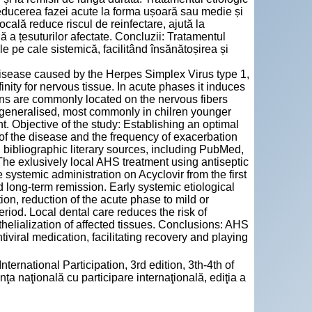
 reducerea fazei acute la forma ușoară sau medie și
cală reduce riscul de reinfectare, ajută la
ă a țesuturilor afectate. Concluzii: Tratamentul
e pe cale sistemică, facilitând însănătoșirea și
disease caused by the Herpes Simplex Virus type 1,
nity for nervous tissue. In acute phases it induces
ions are commonly located on the nervous fibers
generalised, most commonly in chilren younger
t. Objective of the study: Establishing an optimal
 of the disease and the frequency of exacerbation
bibliographic literary sources, including PubMed,
he exlusively local AHS treatment using antiseptic
e systemic administration on Acyclovir from the first
 long-term remission. Early systemic etiological
ion, reduction of the acute phase to mild or
iod. Local dental care reduces the risk of
ithelialization of affected tissues. Conclusions: AHS
iviral medication, facilitating recovery and playing
nternational Participation, 3rd edition, 3th-4th of
nţa naţională cu participare internaţională, ediţia a