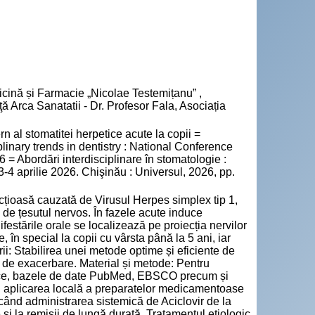
cină și Farmacie „Nicolae Testemițanu” ,
ă Arca Sanatatii - Dr. Profesor Fala, Asociația
 stomatitei herpetice acute la copii =
iplinary trends in dentistry : National Conference
26 = Abordări interdisciplinare în stomatologie :
 3-4 aprilie 2026. Chişinău : Universul, 2026, pp.
cțioasă cauzată de Virusul Herpes simplex tip 1,
 de țesutul nervos. În fazele acute induce
ifestările orale se localizează pe proiecția nervilor
, în special la copii cu vârsta până la 5 ani, iar
ii: Stabilirea unei metode optime și eficiente de
r de exacerbare. Material și metode: Pentru
rafice, bazele de date PubMed, EBSCO precum și
n aplicarea locală a preparatelor medicamentoase
e când administrarea sistemică de Aciclovir de la
i la remisii de lungă durată. Tratamentul etiologic