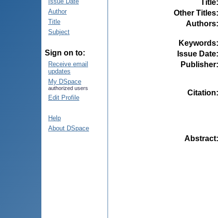
Issue Date
Title
Author
Other Titles
Title
Authors
Subject
Keywords
Sign on to:
Issue Date
Publisher
Receive email
updates
My DSpace
authorized users
Citation
Edit Profile
Help
About DSpace
Abstract