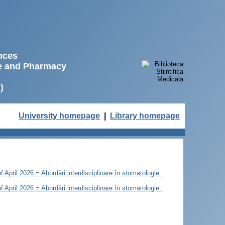
ences
ne and Pharmacy
)
University homepage
|
Library homepage
of April 2026 = Abordări interdisciplinare în stomatologie :
of April 2026 = Abordări interdisciplinare în stomatologie :