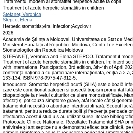
:
Tratamentul modern al stomatitei herpetice acute la copii
:
Treatment of acute herpetic stomatitis in children
:
Ștefaneț, Veronica
Stepco, Elena
:
Herpetic stomatitis;viral infection;Acyclovir
:
2026
:
Academia de Științe a Moldovei, Universitatea de Stat de Medi
Ministerul Sănătății al Republicii Moldova, Centrul de Excelenţ
Stomatologilor din Republica Moldova
:
ȘTEFANEȚ, Veronica and Elena STEPCO. Tratamentul modern al
Treatment of acute herpetic stomatitis in children. In: Interdisc
with International Participation, 3rd edition, 3th-4th of April 20
conferinţa naţională cu participare internaţională, ediţia a 3-a,
133-134. ISBN 978-9975-47-312-5.
:
Introducere: Stomatita herpetică acută (SHA) este o boală infe
care este condiționat patogen și posedă tropism pronunțat față
citopatologie la nivelul culturilor celulare monostratificate. Man
afectați și pot cauza simptome grave, atât locale cât și generale
tratamentul necesită o abordare interdisciplinară. Scopul lucrăr
tratament, pentru a reduce durata bolii și frecvența perioadelo
efectuarea acestui studiu s-au utilizat surse literare bibliog
Protocoale Clinice Naționale. Rezultate: Tratamentul SHA pri
antivirale și antiseptice nu a demonstrat eficacitate clinică, p
primele simptome a adus la reducerea perioadei simptomatice ș