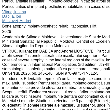
:
Particularitățile reabilitării implanto-protetice în caz de atrofii
:
Particularities of implant-prosthetic rehabilitation in cases of s
:
Vitruc, Iuliana
Dabija, Ion
Mostovei, Andrei
:
Bone atrophy;implant-prosthetic rehabilitation;sinus lift
:
2026
:
Academia de Științe a Moldovei, Universitatea de Stat de Medi
Ministerul Sănătății al Republicii Moldova, Centrul de Excelenţ
Stomatologilor din Republica Moldova
:
VITRUC, Iuliana; Ion DABIJA and Andrei MOSTOVEI. Particularită
atrofii severe în zonele laterale ale maxilarului superior = Parti
cases of severe atrophy in the lateral regions of the maxilla. In:
Conference with International Participation, 3rd edition, 3th-4th
stomatologie : conferinţa naţională cu participare internaţională
Universul, 2026, pp. 145-146. ISBN 978-9975-47-312-5.
:
Introducere. Edentațiile reprezintă un factor major ce condițio
maxilarului superior. Pentru reabilitarea implanto-protetică sun
implanturilor, ce prevede elevarea membranei sinuzale și augm
Scopul lucrării. Evaluarea succesului reabilitărilor implanto-pr
la care au fost inserate implanturile dentare concomitent cu el
Material și metode. Studiul s-a efectuat pe 9 pacienți (5 femei ș
cu edentații în zonele laterale ale maxilarului superior, unde î
urma elevării planșeului sinuzal prin acces lateral și augmentări