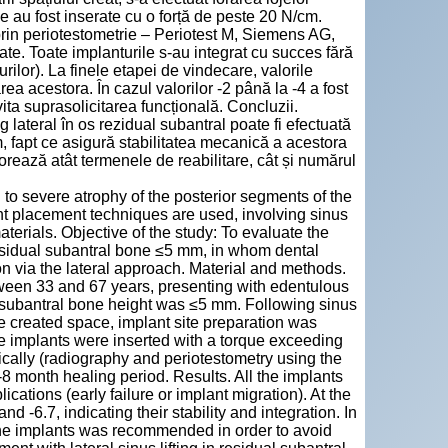
le au fost inserate cu o forță de peste 20 N/cm.
i prin periotestometrie – Periotest M, Siemens AG,
te. Toate implanturile s-au integrat cu succes fără
rilor). La finele etapei de vindecare, valorile
area acestora. În cazul valorilor -2 până la -4 a fost
ta suprasolicitarea funcțională. Concluzii.
 lateral în os rezidual subantral poate fi efectuată
, fapt ce asigură stabilitatea mecanică a acestora
rează atât termenele de reabilitare, cât și numărul
to severe atrophy of the posterior segments of the
lant placement techniques are used, involving sinus
erials. Objective of the study: To evaluate the
 residual subantral bone ≤5 mm, in whom dental
on via the lateral approach. Material and methods.
een 33 and 67 years, presenting with edentulous
le subantral bone height was ≤5 mm. Following sinus
he created space, implant site preparation was
he implants were inserted with a torque exceeding
cally (radiography and periotestometry using the
8 month healing period. Results. All the implants
ations (early failure or implant migration). At the
 -6.7, indicating their stability and integration. In
 the implants was recommended in order to avoid