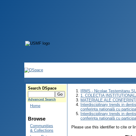
Search DSpace
IRMS - Nicolae Testemitanu 
1. COLECȚIA INSTITUȚIONAL
Advanced Search
MATERIALE ALE CONFERINȚE
Interdisciplinary trends in denti
Home
conferinţa naţională cu participa
Interdisciplinary trends in denti
conferinţa naţională cu participa
Browse
Communities
Please use this identifier to cite or l
& Collections