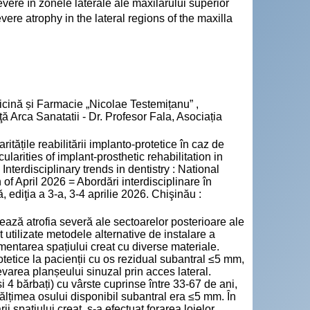
 severe în zonele laterale ale maxilarului superior
evere atrophy in the lateral regions of the maxilla
cină și Farmacie „Nicolae Testemițanu” ,
ă Arca Sanatatii - Dr. Profesor Fala, Asociația
țile reabilitării implanto-protetice în caz de
cularities of implant-prosthetic rehabilitation in
 Interdisciplinary trends in dentistry : National
 of April 2026 = Abordări interdisciplinare în
, ediţia a 3-a, 3-4 aprilie 2026. Chişinău :
nează atrofia severă ale sectoarelor posterioare ale
t utilizate metodele alternative de instalare a
entarea spațiului creat cu diverse materiale.
otetice la pacienții cu os rezidual subantral ≤5 mm,
evarea planșeului sinuzal prin acces lateral.
i 4 bărbați) cu vârste cuprinse între 33-67 de ani,
nălțimea osului disponibil subantral era ≤5 mm. În
i spațiului creat, s-a efectuat forarea lojelor