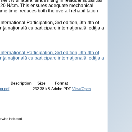
t with lateral sinus lifting in residual subantral
ds 20 N/cm. This ensures adequate mechanical
ame time, reduces both the overall rehabilitation
nternational Participation, 3rd edition, 3th-4th of
nţa naţională cu participare internaţională, ediţia a
nternational Participation, 3rd edition, 3th-4th of
nţa naţională cu participare internaţională, ediţia a
Description
Size
Format
or.pdf
232.38 kB
Adobe PDF
View/Open
erwise indicated.