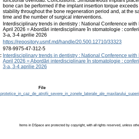
functional overload. Conclusions. Simultaneous implant placemen
bone can be performed if the implant insertion torque excee
stability throughout the bone regeneration period and, at the s
time and the number of surgical interventions.
:
Interdisciplinary trends in dentistry : National Conference with I
April 2026 = Abordări interdisciplinare în stomatologie : conferi
3-a, 3-4 aprilie 2026
:
https://repository.usmf.md/handle/20.500.12710/33323
:
978-9975-47-312-5
:
Interdisciplinary trends in dentistry : National Conference with I
April 2026 = Abordări interdisciplinare în stomatologie : conferi
3-a, 3-4 aprilie 2026
File
to_protetice_in_caz_de_atrofii_severe_in_zonele_laterale_ale_maxilarului_superi
Items in DSpace are protected by copyright, with all rights reserved, unless oth