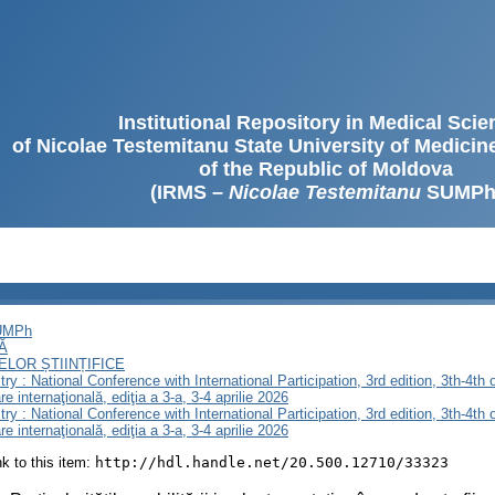
Institutional Repository in Medical Sci
of Nicolae Testemitanu State University of Medici
of the Republic of Moldova
(IRMS –
Nicolae Testemitanu
SUMPh
SUMPh
Ă
LOR ȘTIINȚIFICE
stry : National Conference with International Participation, 3rd edition, 3th-4th 
re internaţională, ediţia a 3-a, 3-4 aprilie 2026
stry : National Conference with International Participation, 3rd edition, 3th-4th 
re internaţională, ediţia a 3-a, 3-4 aprilie 2026
ink to this item:
http://hdl.handle.net/20.500.12710/33323