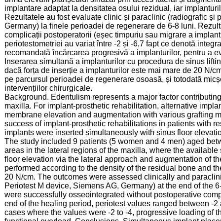
implantare adaptat la densitatea osului rezidual, iar implanturi
Rezultatele au fost evaluate clinic și paraclinic (radiografic ș
Germany) la finele perioadei de regenerare de 6-8 luni. Rezulta
complicații postoperatorii (eșec timpuriu sau migrare a implantu
periotestometriei au variat între -2 și -6,7 fapt ce denotă integr
recomandată încărcarea progresivă a implanturilor, pentru a evi
Inserarea simultană a implanturilor cu procedura de sinus lifting
dacă forța de inserție a implanturilor este mai mare de 20 N/cm
pe parcursul perioadei de regenerare osoasă, și totodată micșo
intervențiilor chirurgicale.
Background. Edentulism represents a major factor contributing 
maxilla. For implant-prosthetic rehabilitation, alternative imp
membrane elevation and augmentation with various grafting mat
success of implant-prosthetic rehabilitations in patients with
implants were inserted simultaneously with sinus floor elevati
The study included 9 patients (5 women and 4 men) aged betw
areas in the lateral regions of the maxilla, where the availab
floor elevation via the lateral approach and augmentation of t
performed according to the density of the residual bone and t
20 N/cm. The outcomes were assessed clinically and paraclini
Periotest M device, Siemens AG, Germany) at the end of the 6-
were successfully osseointegrated without postoperative complic
end of the healing period, periotest values ranged between -2 and
cases where the values were -2 to -4, progressive loading of