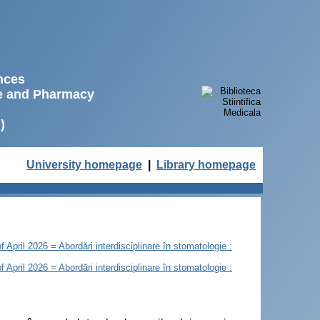
ences
ne and Pharmacy
)
University homepage
|
Library homepage
of April 2026 = Abordări interdisciplinare în stomatologie :
of April 2026 = Abordări interdisciplinare în stomatologie :