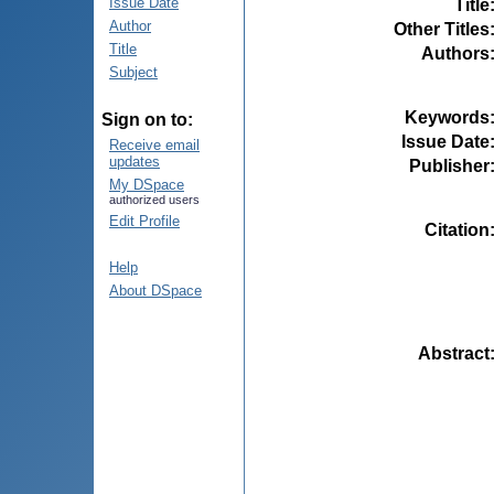
Issue Date
Title
Author
Other Titles
Title
Authors
Subject
Keywords
Sign on to:
Issue Date
Receive email
updates
Publisher
My DSpace
authorized users
Edit Profile
Citation
Help
About DSpace
Abstract