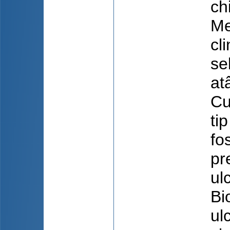
ch
Me
cl
se
at
Cu
ti
fo
pr
ul
Bi
ul