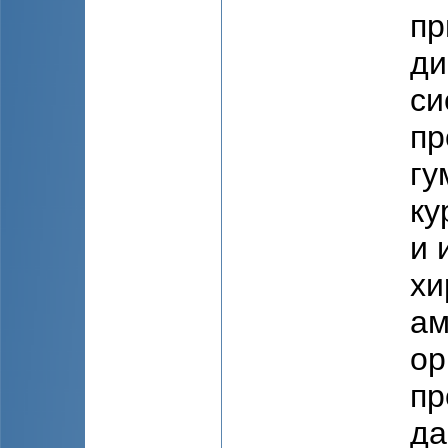
пр
ди
си
пр
гу
ку
и 
хи
ам
ор
пр
да