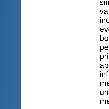
si
va
in
ev
bo
pe
pr
ap
in
me
un
me