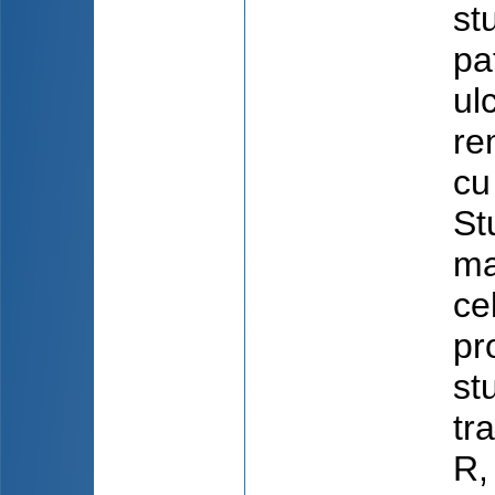
st
pa
ul
re
cu
St
ma
ce
pr
st
tr
R,