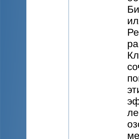
Би
ил
Ре
ра
Кл
со
по
эт
эф
ле
оз
ме