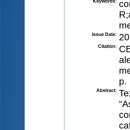
Keywords
:
co
R;
me
Issue Date
:
20
Citation
:
CE
al
me
p.
Abstract
:
Te
“A
co
ca