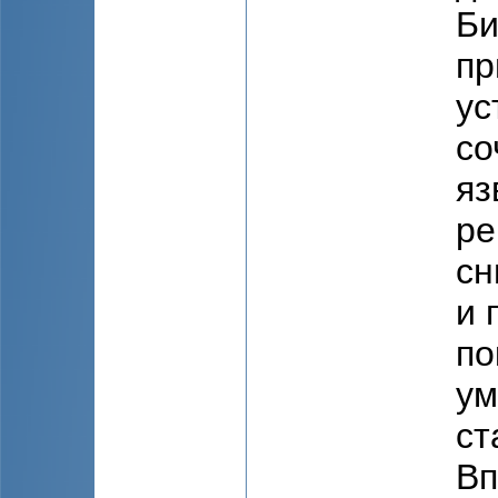
Би
пр
ус
со
яз
ре
сн
и 
по
ум
ст
Вп