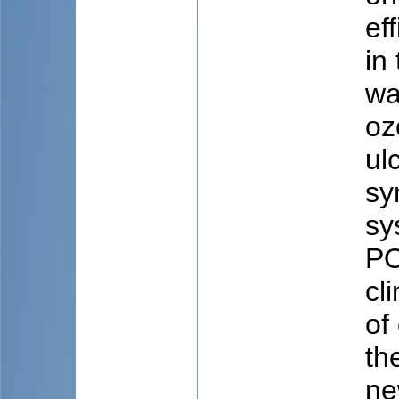
ef
in
wa
oz
ul
sy
sy
PO
cl
of
th
ne