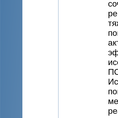
со
ре
тя
по
ак
эф
ис
ПО
Ис
по
ме
ре