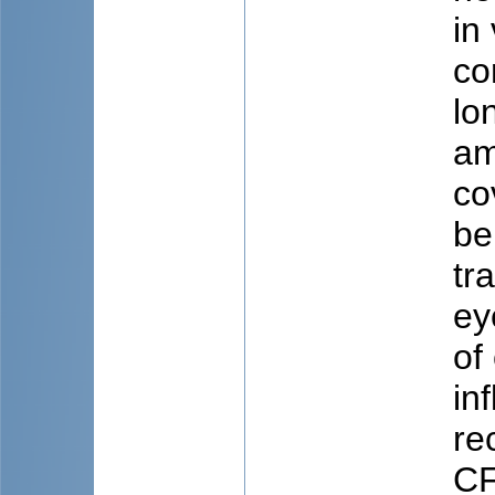
in
co
lo
am
co
be
tr
ey
of
in
re
CF