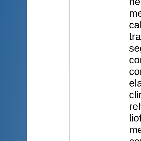
ne
me
ca
tr
se
co
co
el
cl
re
li
me