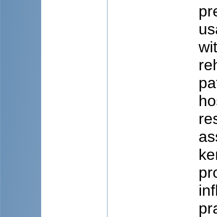
pr
us
wi
re
pa
ho
re
as
ke
pr
in
pr