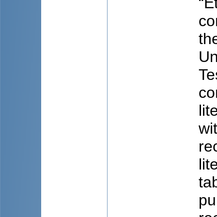
“E
co
th
Un
Te
co
li
wi
re
li
ta
pu