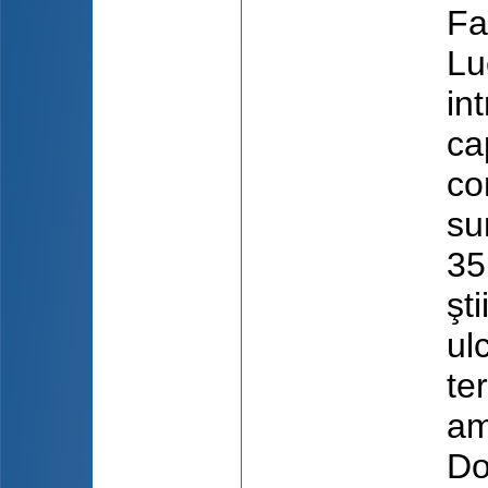
Fa
Lu
in
ca
co
su
35
şt
ul
te
am
Do