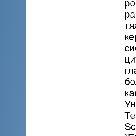
ро
ра
тя
ке
си
ци
гл
бо
ка
Ун
Те
Sc