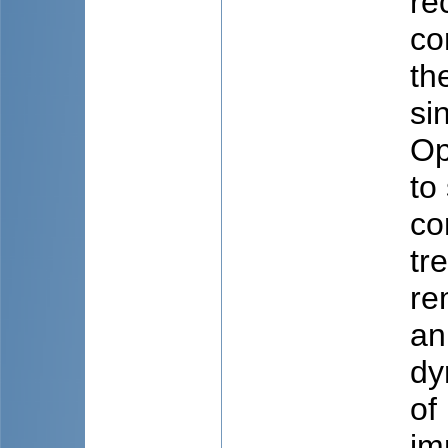
re
co
th
si
Op
to
co
tr
re
an
dy
of
im