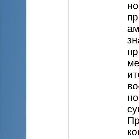
но
пр
ам
зн
пр
ме
ит
во
но
су
Пр
ко