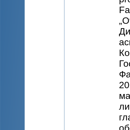
Fa
„O
Ди
ас
Ко
Го
Фа
20
ма
ли
гл
об