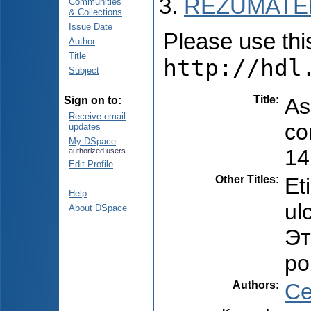
REZUMATEL
Communities
& Collections
Issue Date
Please use this 
Author
Title
http://hdl
Subject
Title
:
As
Sign on to:
Receive email
co
updates
My DSpace
14
authorized users
Edit Profile
Other Titles
:
Et
Help
ul
About DSpace
Эт
ро
Authors
:
Ce