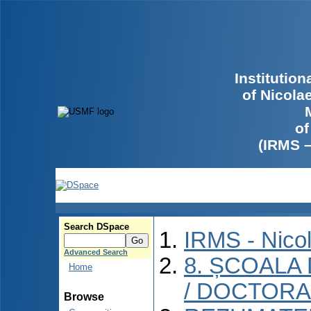
Institutio
of Nicola
of
(IRMS 
Search DSpace
IRMS - Nico
Advanced Search
8. ȘCOALA
Home
/ DOCTORA
Browse