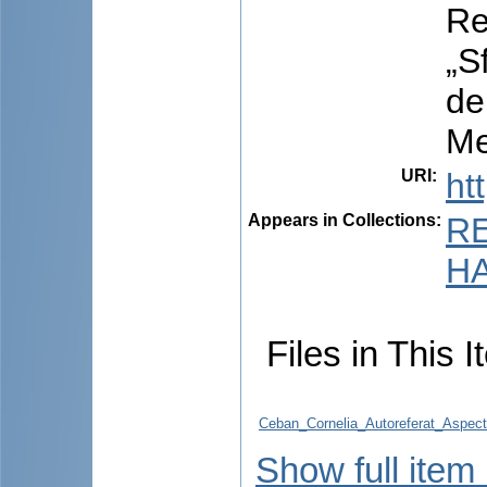
Re
„S
de
Me
URI
:
ht
Appears in Collections:
R
HA
Files in This I
Ceban_Cornelia_Autoreferat_Aspecte
Show full item