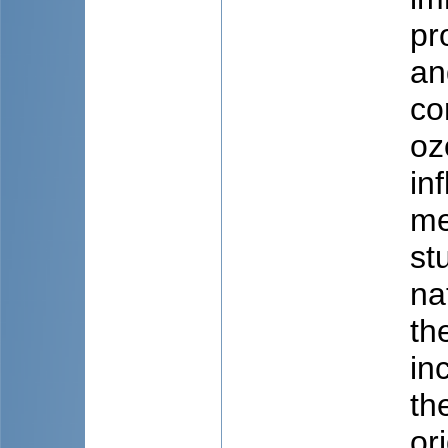
pr
an
co
oz
in
me
st
na
th
in
th
or