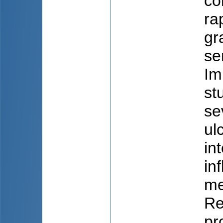
co
ra
gr
se
Im
st
se
ul
in
in
me
Re
pr