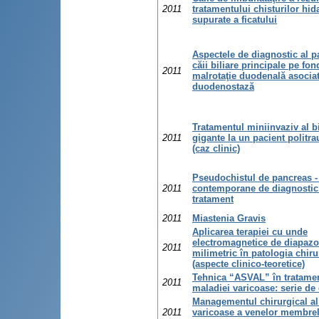
2011
tratamentului chisturilor hid
supurate a ficatului
Aspectele de diagnostic al p
căii biliare principale pe fon
2011
malrotaţie duodenală asocia
duodenostază
Tratamentul miniinvaziv al b
2011
gigante la un pacient politra
(caz clinic)
Pseudochistul de pancreas 
2011
contemporane de diagnostic
tratament
2011
Miastenia Gravis
Aplicarea terapiei cu unde
electromagnetice de diapaz
2011
milimetric în patologia chiru
(aspecte clinico-teoretice)
Tehnica “ASVAL” în tratame
2011
maladiei varicoase: serie de
Managementul chirurgical al 
2011
varicoase a venelor membre