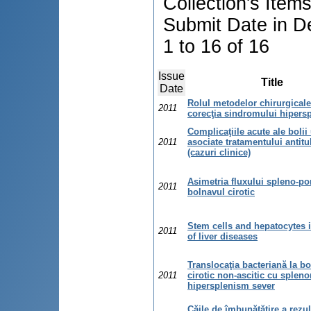
Collection's Item
Submit Date in D
1 to 16 of 16
Issue
Title
Date
Rolul metodelor chirurgicale
2011
corecţia sindromului hipersp
Complicaţiile acute ale bolii
2011
asociate tratamentului antit
(cazuri clinice)
Asimetria fluxului spleno-por
2011
bolnavul cirotic
Stem cells and hepatocytes 
2011
of liver diseases
Translocaţia bacteriană la b
2011
cirotic non-ascitic cu splen
hipersplenism sever
Căile de îmbunătăţire a rezul