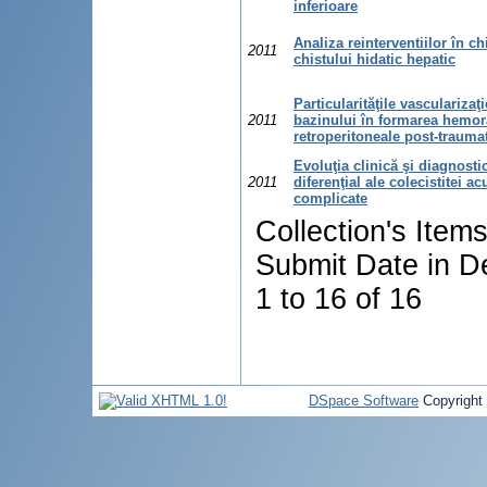
inferioare
Analiza reinterventiilor în ch
2011
chistului hidatic hepatic
Particularităţile vascularizaţi
2011
bazinului în formarea hemor
retroperitoneale post-trauma
Evoluţia clinică şi diagnosti
2011
diferenţial ale colecistitei ac
complicate
Collection's Item
Submit Date in D
1 to 16 of 16
DSpace Software
Copyright