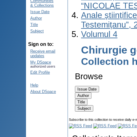
Communities
“NICOLAE TE
& Collections
Issue Date
Anale științifi
Author
Testemițanu”, 2
Title
Subject
Volumul 4
Sign on to:
Chirurgie 
Receive email
updates
Collection
My DSpace
authorized users
Edit Profile
Browse
Help
About DSpace
Subscribe to this collection to receive daily e-