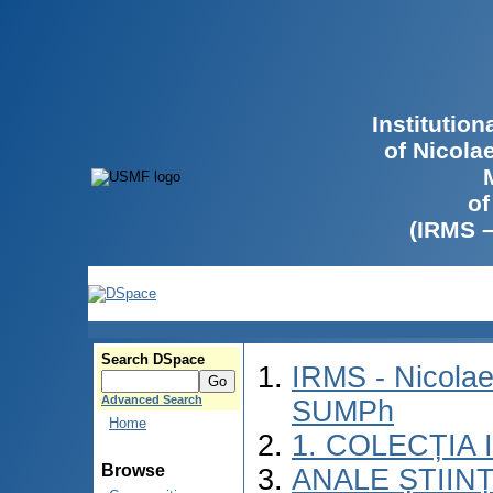
Institutio
of Nicola
of
(IRMS 
Search DSpace
IRMS - Nicolae
Advanced Search
SUMPh
Home
1. COLECȚIA
Browse
ANALE ȘTIIN