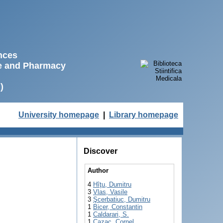
ences
ne and Pharmacy
)
University homepage
|
Library homepage
Discover
Author
4
Hîţu, Dumitru
3
Vlas, Vasile
3
Şcerbatiuc, Dumitru
1
Bicer, Constantin
1
Caldarari, S.
1
Cazac, Cornel