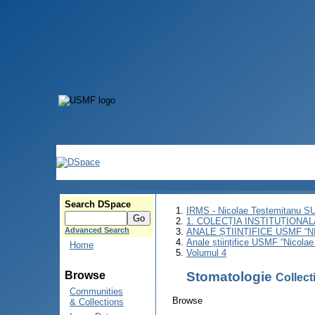
Search DSpace
IRMS - Nicolae Testemitanu 
1. COLECȚIA INSTITUȚIONAL
Advanced Search
ANALE ȘTIINȚIFICE USMF “
Anale științifice USMF “Nicolae
Home
Volumul 4
Stomatologie
Browse
Collec
Communities
Browse
& Collections