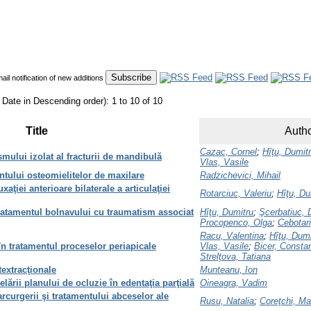
mail notification of new additions
 Date in Descending order): 1 to 10 of 10
Title
Autho
Cazac, Cornel
;
Hîţu, Dumit
smului izolat al fracturii de mandibulă
Vlas, Vasile
ntului osteomielitelor de maxilare
Radzichevici, Mihail
xaţiei anterioare bilaterale a articulaţiei
Rotarciuc, Valeriu
;
Hîţu, Du
ratamentul bolnavului cu traumatism associat
Hîţu, Dumitru
;
Şcerbatiuc, 
Procopenco, Olga
;
Cebotari
Racu, Valentina
;
Hîţu, Dumi
 în tratamentul proceselor periapicale
Vlas, Vasile
;
Bicer, Constan
Strelţova, Tatiana
textracţionale
Munteanu, Ion
lării planului de ocluzie în edentaţia parţială
Oineagra, Vadim
arcurgerii şi tratamentului abceselor ale
Rusu, Natalia
;
Coreţchi, Ma