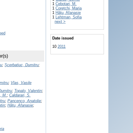
1
Cebotari, M.
1
Coreţchi, Maria
1
Hâţu, Afanasie
1
Lehtman, Sofia
next >
Date issued
10
2011
r(s)
ru
;
Şcerbatiuc, Dumitru
;
mitru
;
Vlas, Vasile
Dumitru
;
Topalo, Valentin
;
, M.
;
Caldarari, S.
tru
;
Pancenco, Anatolie
;
tin
;
Hâţu, Afanasie
;
ria