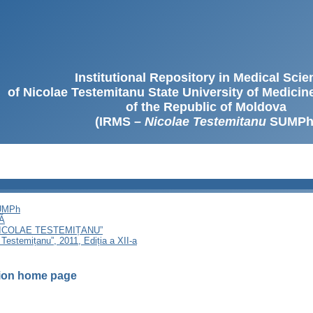
Institutional Repository in Medical Sci
of Nicolae Testemitanu State University of Medici
of the Republic of Moldova
(IRMS –
Nicolae Testemitanu
SUMPh
SUMPh
Ă
NICOLAE TESTEMIȚANU”
 Testemițanu”, 2011, Ediția a XII-a
tion home page