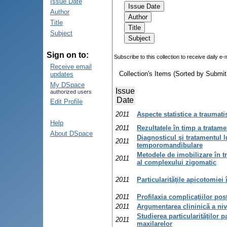
Issue Date
Author
Title
Subject
Sign on to:
Subscribe to this collection to receive daily e-
Receive email
Collection's Items (Sorted by Submit
updates
My DSpace
Issue
authorized users
Date
Edit Profile
2011
Aspecte statistice a traumati
Help
2011
Rezultatele în timp a tratame
About DSpace
Diagnosticul şi tratamentul lu
2011
temporomandibulare
Metodele de imobilizare în t
2011
al complexului zigomatic
2011
Particularităţile apicotomiei
2011
Profilaxia complicaţiilor pos
2011
Argumentarea clininică a nive
Studierea particularităţilor p
2011
maxilarelor