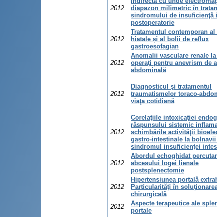
indirectă cu unde electroma
2012
diapazon milimetric în trata
sindromului de insuficienţă i
postoperatorie
Tratamentul contemporan al 
2012
hiatale și al bolii de reflux
gastroesofagian
Anomalii vasculare renale la 
2012
operaţi pentru anevrism de a
abdominală
Diagnosticul şi tratamentul
2012
traumatismelor toraco-abdom
viaţa cotidiană
Corelaţiile intoxicaţiei endo
răspunsului sistemic inflama
2012
schimbările activităţii bioele
gastro-intestinale la bolnavii
sindromul insuficienţei intes
Abordul echoghidat percutan
2012
abcesului logei lienale
postsplenectomie
Hipertensiunea portală extra
2012
Particularităţi în soluţionare
chirurgicală
Aspecte terapeutice ale sple
2012
portale