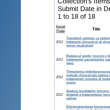
Collection's Item
Submit Date in D
1 to 18 of 18
Issue
Title
Date
Transferul valvular ca opţiu
2012
tratament chirurgical al ulcer
venos recalcitrant
Bypass-ul gastic roux-en-y di
2012
tratamentul pacientulului su
obez
Timectomia videotoracoscop
metoda chirurgicala optima 
2012
tratamentul complex al mias
gravis
Analiza rezultatelor precoce 
2012
distanță a tratamentului lezi
splinei
Electrostimularea biorezona