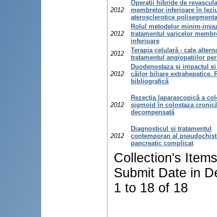
Operaţii hibride de revascula
2012
membrelor inferioare în lezi
aterosclerotice polisegment
Rolul metodelor minim-invaz
2012
tratamentul varicelor membr
inferioare
Terapia celulară - cale altern
2012
tratamentul angiopatiilor per
Duodenostaza şi impactul ei
2012
căilor biliare extrahepatice. 
bibliografică
Rezecţia laparascopică a col
2012
sigmoid în colostaza cronic
decompensată
Diagnosticul şi tratamentul
2012
contemporan al pseudochist
pancreatic complicat
Collection's Item
Submit Date in D
1 to 18 of 18