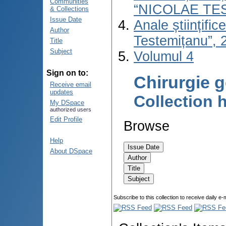
Communities
“NICOLAE TE
& Collections
Issue Date
Anale științifi
Author
Testemițanu”, 2
Title
Subject
Volumul 4
Sign on to:
Chirurgie 
Receive email
updates
Collection
My DSpace
authorized users
Edit Profile
Browse
Help
About DSpace
Subscribe to this collection to receive daily e-