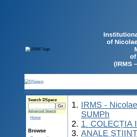
Institutio
of Nicola
of
(IRMS 
Search DSpace
IRMS - Nicolae
Advanced Search
SUMPh
Home
1. COLECȚIA
Browse
ANALE ȘTIIN