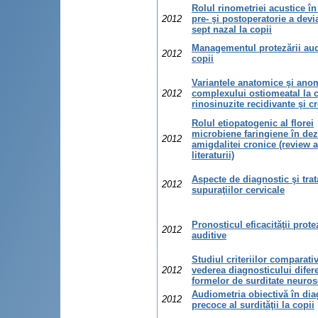
Rolul rinometriei acustice în
2012
pre- şi postoperatorie a devia
sept nazal la copii
Managementul protezării audi
2012
copii
Variantele anatomice şi anom
2012
complexului ostiomeatal la c
rinosinuzite recidivante şi c
Rolul etiopatogenic al florei
microbiene faringiene în dez
2012
amigdalitei cronice (review a
literaturii)
Aspecte de diagnostic şi tra
2012
supuraţiilor cervicale
Pronosticul eficacităţii prote
2012
auditive
Studiul criteriilor comparati
2012
vederea diagnosticului difere
formelor de surditate neuros
Audiometria obiectivă în dia
2012
precoce al surdităţii la copii