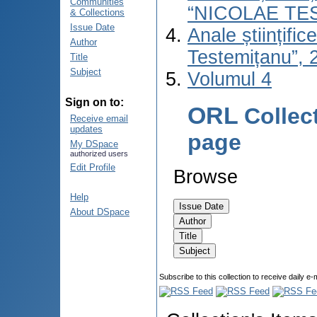
Communities
“NICOLAE TE
& Collections
Issue Date
Anale științifi
Author
Testemițanu”, 2
Title
Subject
Volumul 4
Sign on to:
ORL
Collec
Receive email
updates
page
My DSpace
authorized users
Edit Profile
Browse
Help
About DSpace
Subscribe to this collection to receive daily e-