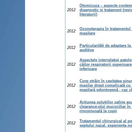
Otomicoza – aspecte conte
2012
diagnostic şi tratament (revi
literaturii)
Ozonoterapia în tratamentul 
2012
maxilare
Particularităţi de adaptare la
2012
auditive
Aspectele interrelaţiei patolo
2012
căilor respiratorii superioare
inferioare
Corp străin în cavitatea sinu
2012
maxilar drept complicată cu 
maxilară odontogenă - caz cl
Acţiunea soluţiilor saline as
2012
clearance-ului mucociliar în
rinosinusală la copii
Tratamentul chirurgical al pe
2012
septului nazal. experienţa n