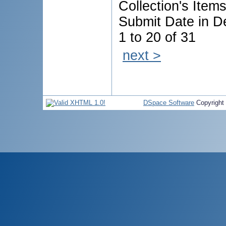
Collection's Item
Submit Date in D
1 to 20 of 31
next >
DSpace Software
Copyright