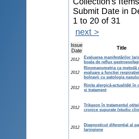
Collection's Item
Submit Date in D
1 to 20 of 31
next >
Issue
Title
Date
Evaluarea manifestărilor lari
2012
boala de reflux gastroesofag
Rinomanometria ca metodă 
2012
evaluare a funcţiei respiraţie
bolnavii cu patologia nasulu
Rinita alergică-actualităţi în
2012
şi tratament
Trikaxon în tratamentul otite
2012
cronice supurate (studiu clin
Diagnosticul diferenţial al pa
2012
laringiene