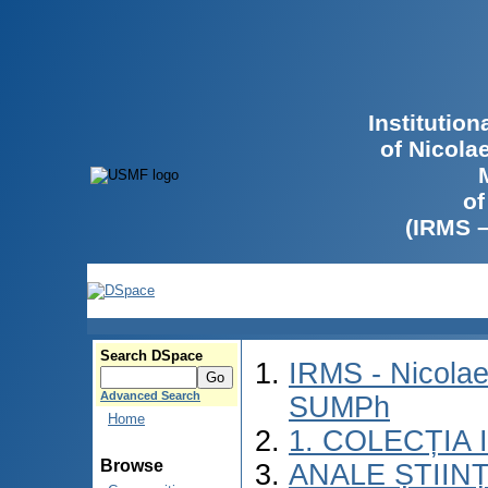
Institutio
of Nicola
of
(IRMS 
Search DSpace
IRMS - Nicolae
Advanced Search
SUMPh
Home
1. COLECȚIA
Browse
ANALE ȘTIIN