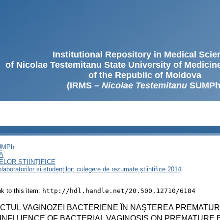
Institutional Repository in Medical Sci
of Nicolae Testemitanu State University of Medici
of the Republic of Moldova
(IRMS –
Nicolae Testemitanu
SUMPh
SUMPh
Ă
LOR ȘTIINȚIFICE
olaboratorilor și studenților: culegere de rezumate științifice 2014
ink to this item:
http://hdl.handle.net/20.500.12710/6184
ACTUL VAGINOZEI BACTERIENE ÎN NAŞTEREA PREMATU
 INFLUENCE OF BACTERIAL VAGINOSIS ON PREMATURE 