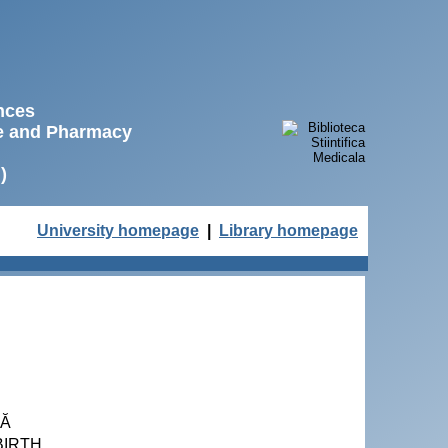
ences
ne and Pharmacy
)
University homepage
|
Library homepage
RĂ
BIRTH