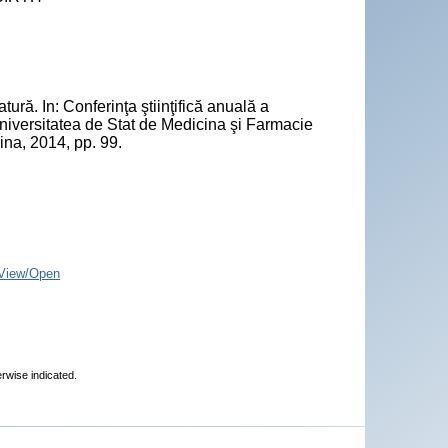
ă. In: Conferinţa ştiinţifică anuală a
 Universitatea de Stat de Medicina şi Farmacie
na, 2014, pp. 99.
View/Open
erwise indicated.