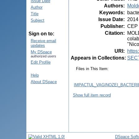
Issue Date
Authors
:
Mold
Author
Keywords
:
bacte
Title
Issue Date
:
2014
Subject
Publisher
:
CEP 
Citation
:
MOLDO
Sign on to:
colab
Receive email
"Nico
updates
URI
:
https
My DSpace
authorized users
Appears in Collections:
SEC
Edit Profile
Files in This Item:
Help
About DSpace
IMPACTUL_VAGINOZEI_BACTERI
Show full item record
DSpace Soft