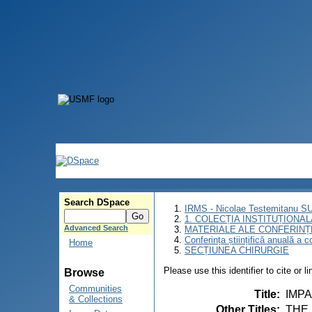
Search DSpace
IRMS - Nicolae Testemitanu 
1. COLECȚIA INSTITUȚIONAL
Advanced Search
MATERIALE ALE CONFERINȚE
Conferința științifică anuală a c
Home
SECȚIUNEA CHIRURGIE
Please use this identifier to cite or l
Browse
Communities
Title
:
IMP
& Collections
Other Titles
:
THE