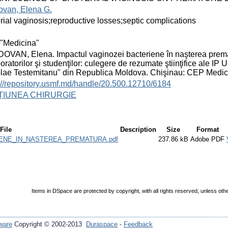
ovan, Elena G.
rial vaginosis;reproductive losses;septic complications
"Medicina"
VAN, Elena. Impactul vaginozei bacteriene în naşterea prematur
oratorilor şi studenţilor: culegere de rezumate ştiinţifice ale IP
lae Testemitanu" din Republica Moldova. Chişinau: СEP Medici
://repository.usmf.md/handle/20.500.12710/6184
ȚIUNEA CHIRURGIE
File
Description
Size
Format
ENE_IN_NASTEREA_PREMATURA.pdf
237.86 kB
Adobe PDF
Items in DSpace are protected by copyright, with all rights reserved, unless oth
ware
Copyright © 2002-2013
Duraspace
-
Feedback