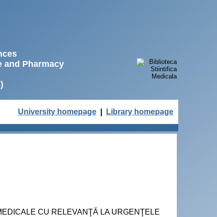
ences
ne and Pharmacy
)
University homepage
|
Library homepage
 MEDICALE CU RELEVANŢĂ LA URGENŢELE