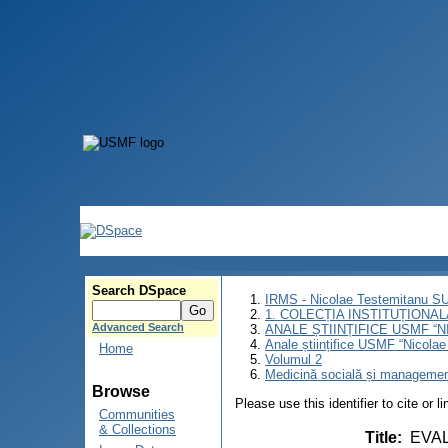
Search DSpace
IRMS - Nicolae Testemitanu 
1. COLECȚIA INSTITUȚIONAL
Advanced Search
ANALE ȘTIINȚIFICE USMF “
Anale științifice USMF “Nicolae
Home
Volumul 2
Medicină socială și manageme
Browse
Please use this identifier to cite or l
Communities
& Collections
Title
:
EVAL