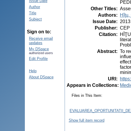
Issue Date
PEDI
Author
Other Titles
:
Asses
Title
Authors
:
Hîţu,
Subject
Issue Date
:
2013
Publisher
:
CEP 
Sign on to:
Citation
:
HÎŢU,
Receive email
liter
updates
Probl
My DSpace
Abstract
:
To re
authorized users
influ
Edit Profile
effec
facto
Help
minim
About DSpace
URI
:
https
Appears in Collections:
Medi
Files in This Item:
EVALUAREA_OPORTUNITATII_DE
Show full item record