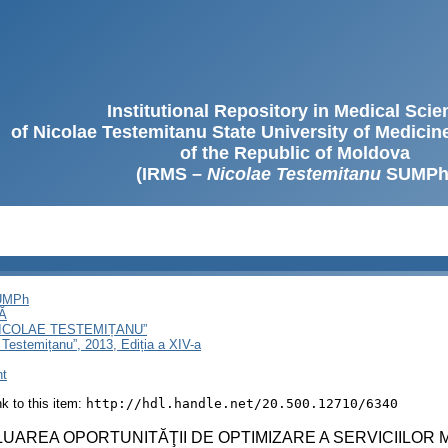
Institutional Repository in Medical Sci
of Nicolae Testemitanu State University of Medici
of the Republic of Moldova
(IRMS –
Nicolae Testemitanu
SUMPh
SUMPh
Ă
NICOLAE TESTEMIȚANU”
 Testemițanu”, 2013, Ediția a XIV-a
nt
ink to this item:
http://hdl.handle.net/20.500.12710/6340
UAREA OPORTUNITĂŢII DE OPTIMIZARE A SERVICIILOR