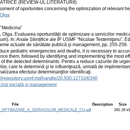
ATRICE (REVIEW-UL LITERATURII)
sment of oportunites concerning the optimization of relevant he
 Olga
"Medicina"
 Olga. Evaluarea oportunităţii de optimizare a serviciilor medica
aturii). In: Anale Științifice ale IP USMF “Nicolae Testemiţanu”. 
eme actuale de sănătate publică şi management, pp. 255-259.
duce pediatric emergencies and deaths, it is necessary to accura
ence them, followed by identifying and implementing the most effic
t of the detected determinants. Pentru a reduce cazurile de urg
rilor, care le determină şi le influenţează, urmată de implimentare
alizarea efectului determinanţilor identificaţi.
://repository.usmf.md/handle/20.500.12710/6340
cină socială și management
File
Description
Size
_OPTIMIZARE_A_SERVICIILOR_MEDICALE_CU.pdf
345.28 k