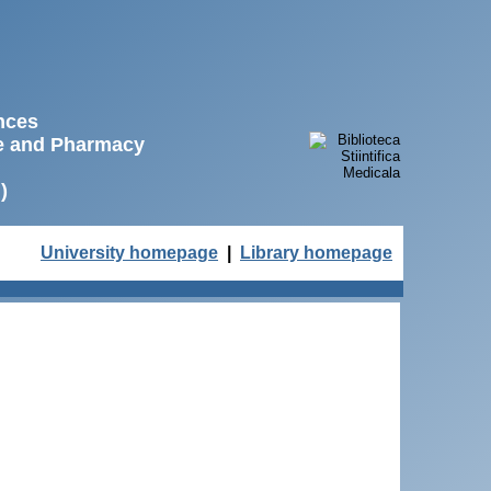
ences
ne and Pharmacy
)
University homepage
|
Library homepage