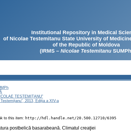
Institutional Repository in Medical Sci
of Nicolae Testemitanu State University of Medici
of the Republic of Moldova
(IRMS –
Nicolae Testemitanu
SUMPh
SUMPh
Ă
NICOLAE TESTEMIȚANU”
 Testemițanu”, 2013, Ediția a XIV-a
ink to this item:
http://hdl.handle.net/20.500.12710/6395
atura postbelică basarabeană. Climatul creaţiei