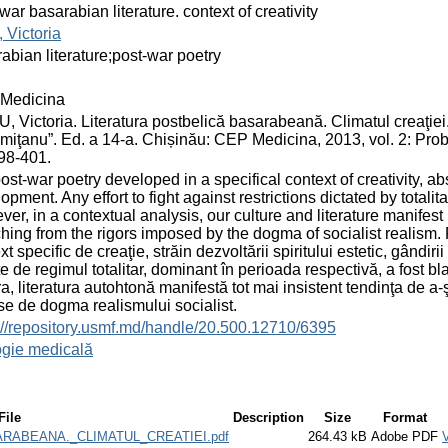
war basarabian literature. context of creativity
, Victoria
abian literature;post-war poetry
Medicina
, Victoria. Literatura postbelică basarabeană. Climatul creaţiei.
miţanu”. Ed. a 14-a. Chișinău: CEP Medicina, 2013, vol. 2: Pr
98-401.
ost-war poetry developed in a specifical context of creativity, ab
opment. Any effort to fight against restrictions dictated by totalit
er, in a contextual analysis, our culture and literature manifest in
hing from the rigors imposed by the dogma of socialist realism.
xt specific de creaţie, străin dezvoltării spiritului estetic, gândiri
te de regimul totalitar, dominant în perioada respectivă, a fost b
ra, literatura autohtonă manifestă tot mai insistent tendinţa de a-
e de dogma realismului socialist.
://repository.usmf.md/handle/20.500.12710/6395
ogie medicală
File
Description
Size
Format
RABEANA._CLIMATUL_CREATIEI.pdf
264.43 kB
Adobe PDF