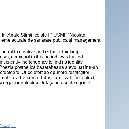
 In: Anale Științifice ale IP USMF “Nicolae
obleme actuale de sănătate publică şi management,
sonant to creative and esthetic thinking
arism, dominant in this period, was faulted.
sistently the tendency to find its identity,
 Poezia postbelică basarabeană a evoluat într-un
i creatoare. Orice efort de opunere restricțiilor
lamat cu vehemență. Totuşi, analizată în context,
şi regăsi identitatea, detaşându-se de rigorile
View/Open