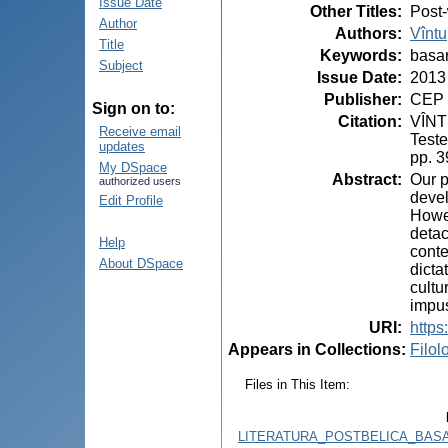
Issue Date
Other Titles
:
Post-
Author
Authors
:
Vîntu
Title
Keywords
:
basar
Subject
Issue Date
:
2013
Publisher
:
CEP 
Sign on to:
Citation
:
VÎNTU
Receive email
Teste
updates
pp. 3
My DSpace
Abstract
:
Our p
authorized users
devel
Edit Profile
Howev
detac
Help
conte
About DSpace
dicta
cultu
impus
URI
:
https
Appears in Collections:
Filol
Files in This Item:
LITERATURA_POSTBELICA_BASA