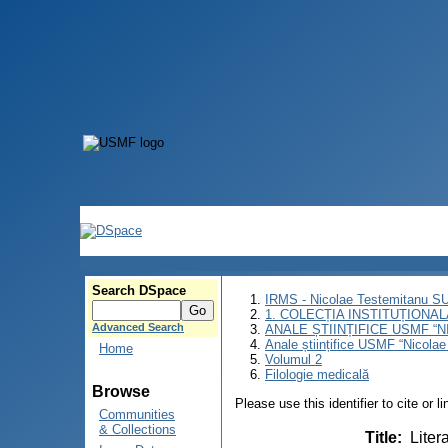
Search DSpace
IRMS - Nicolae Testemitanu 
1. COLECȚIA INSTITUȚIONAL
Advanced Search
ANALE ȘTIINȚIFICE USMF “
Anale științifice USMF “Nicolae
Home
Volumul 2
Filologie medicală
Browse
Please use this identifier to cite or l
Communities
& Collections
Title
:
Liter