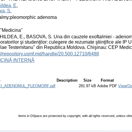
ldea, E.
va, S.
talmy;pleomorphic adenoma
"Medicina"
LDEA, E., BASOVA, S. Una din cauzele exoftalmiei - adenomul p
oratorilor şi studenţilor: culegere de rezumate ştiinţifice ale IP
lae Testemitanu" din Republica Moldova. Chişinau: СEP Medici
://repository.usmf.md/handle/20.500.12710/6488
ICINĂ INTERNĂ
e
Description
Size
Format
EI_ADENOMUL_PLEOMORF.pdf
281.97 kB
Adobe PDF
View/O
Items in DSpace are protected by copyright, with all rights reserved, unless oth