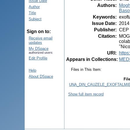
Issue Date
Authors
:
Moghi
Author
Baso
Title
Keywords
:
exof
Subject
Issue Date
:
2014
Publisher
:
CEP 
Sign on to:
Citation
:
MOGHI
Receive email
colab
updates
"Nico
My DSpace
URI
:
https
authorized users
Edit Profile
Appears in Collections:
MED
Files in This Item:
Help
About DSpace
Fil
UNA_DIN_CAUZELE_EXOFTALMI
Show full item record