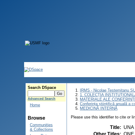
Search DSpace
IRMS - Nicolae Testemitanu 
1. COLECȚIA INSTITUȚIONAL
Advanced Search
MATERIALE ALE CONFERINȚE
Conferința științifică anuală a c
Home
MEDICINĂ INTERNĂ
Please use this identifier to cite or l
Browse
Communities
Title
:
UNA
& Collections
Other Titles
:
ONE