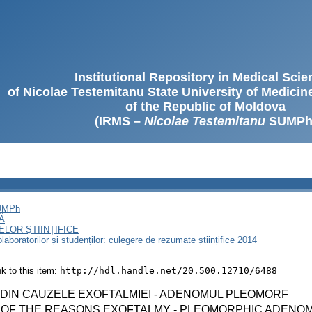
Institutional Repository in Medical Sci
of Nicolae Testemitanu State University of Medici
of the Republic of Moldova
(IRMS –
Nicolae Testemitanu
SUMPh
SUMPh
Ă
LOR ȘTIINȚIFICE
olaboratorilor și studenților: culegere de rezumate științifice 2014
ink to this item:
http://hdl.handle.net/20.500.12710/6488
 DIN CAUZELE EXOFTALMIEI - ADENOMUL PLEOMORF
 OF THE REASONS EXOFTALMY - PLEOMORPHIC ADENO