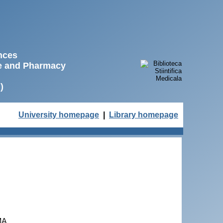
ences
ne and Pharmacy
)
University homepage
|
Library homepage
MA