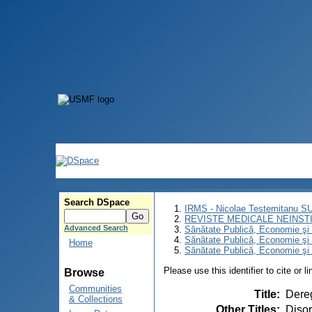
Search DSpace
IRMS - Nicolae Testemitanu 
REVISTE MEDICALE NEINST
Advanced Search
Sănătate Publică, Economie ş
Sănătate Publică, Economie ş
Home
Sănătate Publică, Economie şi 
Please use this identifier to cite or l
Browse
Communities
Title
:
Dereg
& Collections
Other Titles
:
Disor