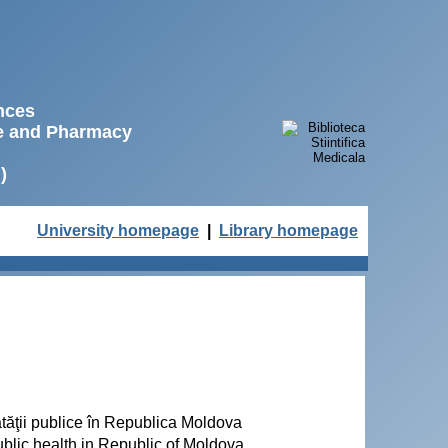
ences
ne and Pharmacy
)
University homepage
|
Library homepage
nătăţii publice în Republica Moldova
public health in Republic of Moldova