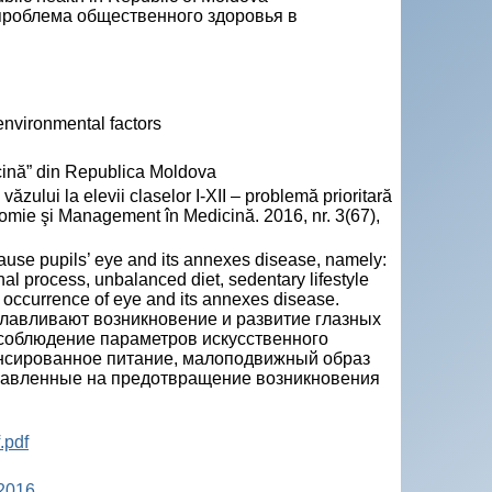
 проблема общественного здоровья в
 environmental factors
ină” din Republica Moldova
lui la elevii claselor I-XII – problemă prioritară
nomie şi Management în Medicină. 2016, nr. 3(67),
cause pupils’ eye and its annexes disease, namely:
ional process, unbalanced diet, sedentary lifestyle
’ occurrence of eye and its annexes disease.
лавливают возникновение и развитие глазных
несоблюдение параметров искусственного
ансированное питание, малоподвижный образ
аправленные на предотвращение возникновения
.pdf
 2016