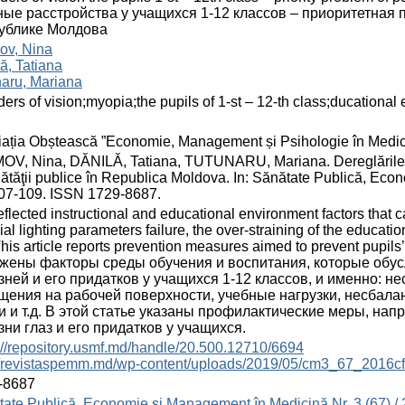
ные расстройства у учащихся 1-12 классов – приоритетная
ублике Молдова
ov, Nina
ă, Tatiana
aru, Mariana
ders of vision;myopia;the pupils of 1-st – 12-th class;ducational
ația Obștească ”Economie, Management și Psihologie în Medic
OV, Nina, DĂNILĂ, Tatiana, TUTUNARU, Mariana. Dereglările văzu
ătăţii publice în Republica Moldova. In: Sănătate Publică, Eco
107-109. ISSN 1729-8687.
eflected instructional and educational environment factors that 
icial lighting parameters failure, the over-straining of the educat
This article reports prevention measures aimed to prevent pupils
жены факторы среды обучения и воспитания, которые обус
зней и его придатков у учащихся 1-12 классов, и именно: 
щения на рабочей поверхности, учебные нагрузки, несбал
и и т.д. В этой статье указаны профилактические меры, н
зни глаз и его придатков у учащихся.
://repository.usmf.md/handle/20.500.12710/6694
://revistaspemm.md/wp-content/uploads/2019/05/cm3_67_2016cf
-8687
ate Publică, Economie şi Management în Medicină Nr. 3 (67) /