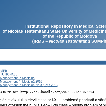
Institutional Repository in Medical Sci
of Nicolae Testemitanu State University of Medici
of the Republic of Moldova
(IRMS –
Nicolae Testemitanu
SUMPh
SUMPh
ITUȚIONALE
i Management în Medicină
i Management în Medicină 2016
Management în Medicină Nr. 3 (67) / 2016
ink to this item:
http://hdl.handle.net/20.500.12710/6694
lările văzului la elevii claselor I-XII – problemă prioritară a să
ders of vision the pupils 1-st – 12th class – priority problem of 