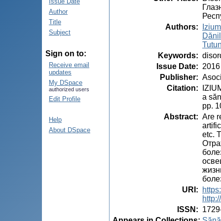
Issue Date
Глаз
Author
Респ
Title
Authors
:
Izium
Subject
Dănil
Tutun
Sign on to:
Keywords
:
disor
Receive email
Issue Date
:
2016
updates
Publisher
:
Asoci
My DSpace
Citation
:
IZIUM
authorized users
a săn
Edit Profile
pp. 
Abstract
:
Are r
Help
artif
About DSpace
etc. 
Отра
боле
осве
жизн
боле
URI
:
https
http
ISSN
:
1729
Appears in Collections:
Sănăt