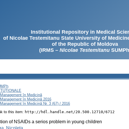
Institutional Repository in Medical Sci
of Nicolae Testemitanu State University of Medici
of the Republic of Moldova
(IRMS –
Nicolae Testemitanu
SUMPh
SUMPh
ITUȚIONALE
i Management în Medicină
i Management în Medicină 2016
Management în Medicină Nr. 3 (67) / 2016
ink to this item:
http://hdl.handle.net/20.500.12710/6712
tion of NSAIDs a serios problem in young children
a, Nicoleta