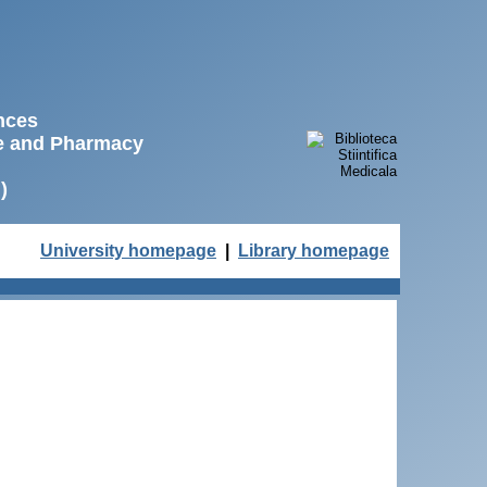
ences
ne and Pharmacy
)
University homepage
|
Library homepage