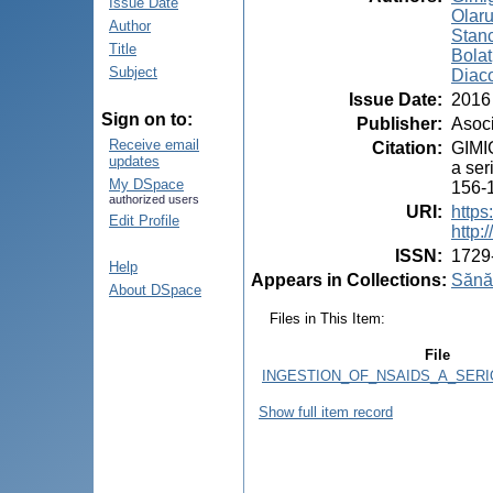
Issue Date
Olaru
Author
Stan
Title
Bolat
Subject
Diac
Issue Date
:
2016
Sign on to:
Publisher
:
Asoci
Receive email
Citation
:
GIMI
updates
a ser
My DSpace
156-
authorized users
URI
:
https
Edit Profile
http
ISSN
:
1729
Help
Appears in Collections:
Sănăt
About DSpace
Files in This Item:
File
INGESTION_OF_NSAIDS_A_SERI
Show full item record