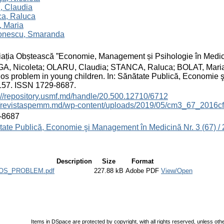
, Claudia
ca, Raluca
, Maria
onescu, Smaranda
ația Obștească ”Economie, Management și Psihologie în Medic
GA, Nicoleta; OLARU, Claudia; STANCA, Raluca; BOLAT, Mar
ios problem in young children. In: Sănătate Publică, Economie ş
157. ISSN 1729-8687.
://repository.usmf.md/handle/20.500.12710/6712
://revistaspemm.md/wp-content/uploads/2019/05/cm3_67_2016cf
-8687
ate Publică, Economie şi Management în Medicină Nr. 3 (67) /
Description
Size
Format
OS_PROBLEM.pdf
227.88 kB
Adobe PDF
View/Open
Items in DSpace are protected by copyright, with all rights reserved, unless oth