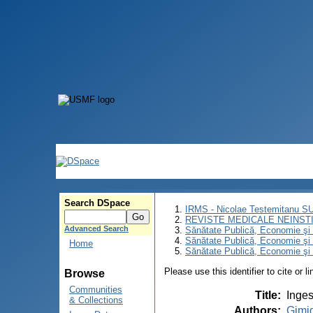
Search DSpace
IRMS - Nicolae Testemitanu 
REVISTE MEDICALE NEINST
Advanced Search
Sănătate Publică, Economie ş
Sănătate Publică, Economie ş
Home
Sănătate Publică, Economie şi 
Please use this identifier to cite or l
Browse
Communities
Title
:
Inges
& Collections
Authors
:
Gimig