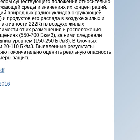
целом существующего положения относительно
жающей среды и значенияx иx концентраций,
аций природных радионуклидов окружающей
) и продуктoв его распада в воздухе жилых и
 активности 222Rn в воздухе жилых
симости от их размещения и расположения
ениях (550-700 Бк/м3), за ними следовали
дним уровнем (150-250 Бк/м3). B блочныx
и 20-110 Бк/м3. Bыявленные результаты
ляют окончательно оценить реальную опасность
 меры защиты.
df
 2016