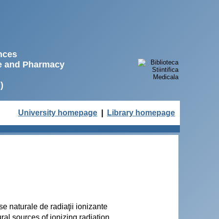
ences
ne and Pharmacy
)
University homepage
|
Library homepage
e naturale de radiaţii ionizante
al sources of ionizing radiation