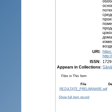
обоб
осно
поте
сред
прои
поме
прод
цоко
дома
изме
возд
URI
:
https
http
ISSN
:
1729
Appears in Collections:
Sănăt
Files in This Item:
File
De
REZULTATE_PRELIMINARE.pdf
Show full item record