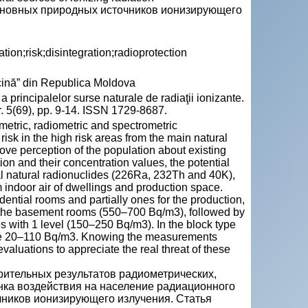
cнoвных природныx источников ионизирующего
tion;risk;disintegration;radioprotection
ină” din Republica Moldova
principalelor surse naturale de radiaţii ionizante.
. 5(69), pp. 9-14. ISSN 1729-8687.
simetric, radiometric and spectrometric
isk in the high risk areas from the main natural
rove perception of the population about existing
ion and their concentration values, the potential
al natural radionuclides (226Ra, 232Th and 40K),
 indoor air of dwellings and production space.
idential rooms and partially ones for the production,
in the basement rooms (550–700 Bq/m3), followed by
 with 1 level (150–250 Bq/m3). In the block type
ere 20–110 Bq/m3. Knowing the measurements
valuations to appreciate the real threat of these
рительных результатов радиометрических,
нка воздействия на населениe радиационного
очникoв ионизирующего излучения. Статья