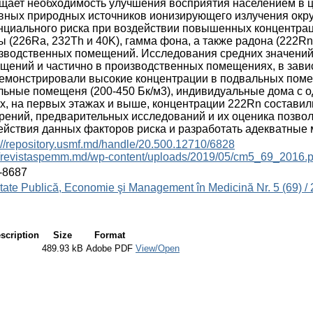
щает необходимость улучшения восприятия населением в 
вных природных источников ионизирующего излучения окру
нциальнoго рискa при воздействии повышенных концентр
ы (226Ra, 232Th и 40K), гамма фонa, а также радона (222Rn
зводственных помещений. Исследования средних значений
щений и частично в производственных помещениях, в зави
емонстрировали высокие концентрации в подвальных помещ
льные помещеня (200-450 Бк/м3), индивидуальные дома с о
x, на первыx этажax и выше, концентрации 222Rn составил
рений, предварительныx исследований и иx оценикa позво
ействия данных факторов риска и разработать адекватныe
://repository.usmf.md/handle/20.500.12710/6828
://revistaspemm.md/wp-content/uploads/2019/05/cm5_69_2016.p
-8687
ate Publică, Economie şi Management în Medicină Nr. 5 (69) /
scription
Size
Format
489.93 kB
Adobe PDF
View/Open