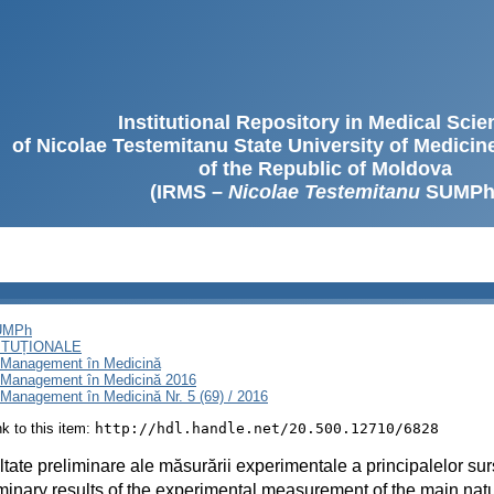
Institutional Repository in Medical Sci
of Nicolae Testemitanu State University of Medici
of the Republic of Moldova
(IRMS –
Nicolae Testemitanu
SUMPh
SUMPh
ITUȚIONALE
i Management în Medicină
i Management în Medicină 2016
Management în Medicină Nr. 5 (69) / 2016
ink to this item:
http://hdl.handle.net/20.500.12710/6828
tate preliminare ale măsurării experimentale a principalelor surs
minary results of the experimental measurement of the main natur