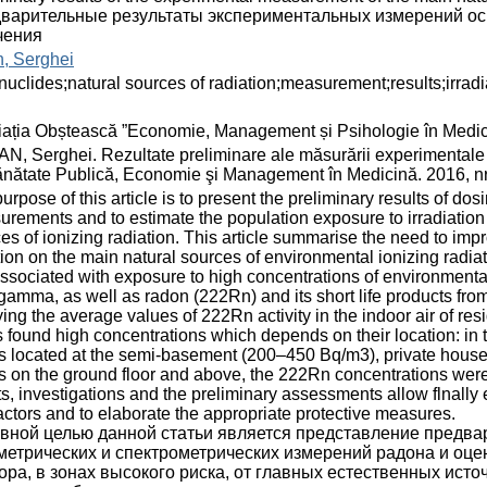
варительные результаты экспериментальных измерений o
чения
n, Serghei
nuclides;natural sources of radiation;measurement;results;irradia
ația Obștească ”Economie, Management și Psihologie în Medic
N, Serghei. Rezultate preliminare ale măsurării experimentale a 
ănătate Publică, Economie şi Management în Medicină. 2016, nr
urpose of this article is to present the preliminary results of do
rements and to estimate the population exposure to irradiation r
es of ionizing radiation. This article summarise the need to imp
tion on the main natural sources of environmental ionizing radiat
associated with exposure to high concentrations of environment
gamma, as well as radon (222Rn) and its short life products from
ing the average values of 222Rn activity in the indoor air of res
s found high concentrations which depends on their location: 
 located at the semi-basement (200–450 Bq/m3), private houses
s on the ground floor and above, the 222Rn concentrations w
ts, investigations and the preliminary assessments allow flnally e
factors and to elaborate the appropriate protective measures.
вной целью данной статьи является представление предва
метрическиx и спектрометрическиx измерений радона и оце
ора, в зонах высокого риска, от главныx естественныx ист