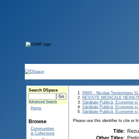
Search DSpace
IRMS - Nicolae Testemitanu 
REVISTE MEDICALE NEINST
Advanced Search
Sănătate Publică, Economie ş
Sănătate Publică, Economie ş
Home
Sănătate Publică, Economie şi 
Please use this identifier to cite or l
Browse
Communities
Title
:
Rezul
& Collections
Other Titles
:
Preli