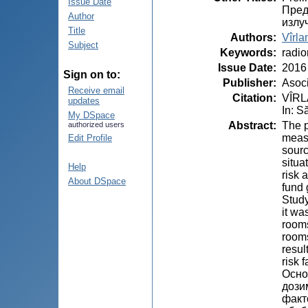
Issue Date
Пред
Author
излу
Title
Authors
:
Vîrla
Subject
Keywords
:
radio
Issue Date
:
2016
Sign on to:
Publisher
:
Asoci
Receive email
Citation
:
VÎRLA
updates
In: S
My DSpace
Abstract
:
The p
authorized users
measu
Edit Profile
sourc
situa
Help
risk 
About DSpace
fund 
Study
it wa
rooms
room
resul
risk 
Oсно
дози
факт