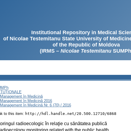
Institutional Repository in Medical Sci
of Nicolae Testemitanu State University of Medici
of the Republic of Moldova
(IRMS –
Nicolae Testemitanu
SUMPh
SUMPh
ITUȚIONALE
i Management în Medicină
i Management în Medicină 2016
Management în Medicină Nr. 6 (70) / 2016
ink to this item:
http://hdl.handle.net/20.500.12710/6868
oringul radioecologic în relaţie cu sănătatea publică
adioecology monitoring related with the public health