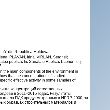
ină” din Republica Moldova
a; PLĂVAN, Irina; VÎRLAN, Serghei;
atea publică. In: Sănătate Publică, Economie şi
7.
 in the main components of the environment in
how that the concentrations of studied
cific effective activity in some samples of
ринга концентраций естественных
лдове в 2011–2015 годах. Результаты
евышала ПДК предусмотренных в NFRP-2000, за
ых образцах строительных материалов и