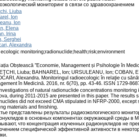
оэкологический мониторинг в связи со здравоохранением
chi, Liuba
rel, Ion
eanu, Ion
n, Elena
n, Irina
n, Serghei
ari, Alexandra
 ecologic monitoring;radionuclide;health;risk;environment
ația Obștească ”Economie, Management și Psihologie în Medic
ŢCHI, Liuba; BAHNAREL, Ion; URSULEANU, Ion; COBAN, Elen
ARI, Alexandra. Monitoringul radioecologic în relaţie cu sănăt
ement în Medicină. 2016, nr. 6(70), pp. 43-46. ISSN 1729-868
nvestigations of natural radionuclide concentrations monitoring
va, during 2011-2015 are presented in this paper. The results s
nuclides did not exceed CMA stipulated in NFRP-2000, except spe
ing materials and finishing.
атье представлены результаты радиоэкологического монито
онуклидов в основных компонентах окружающей среды в Мо
зывают, что концентрация изученных радионуклидов не пр
ючением специфической эффективной активности в некотор
лки.