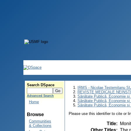
Search DSpace
IRMS - Nicolae Testemitanu 
REVISTE MEDICALE NEINST
Advanced Search
Sănătate Publică, Economie ş
Sănătate Publică, Economie ş
Home
Sănătate Publică, Economie şi 
Please use this identifier to cite or l
Browse
Communities
Title
:
Monit
& Collections
Other Titles
:
The r