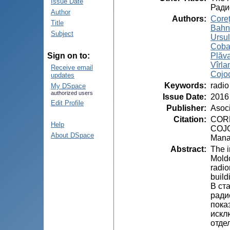
Issue Date
Ради
Author
Authors
:
Coreţ
Title
Bahna
Subject
Ursul
Coba
Plăva
Sign on to:
Vîrla
Receive email
Cojoc
updates
Keywords
:
radio
My DSpace
authorized users
Issue Date
:
2016
Edit Profile
Publisher
:
Asoci
Citation
:
CORE
Help
COJOC
About DSpace
Manag
Abstract
:
The i
Moldo
radio
build
В ст
ради
пока
искл
отде