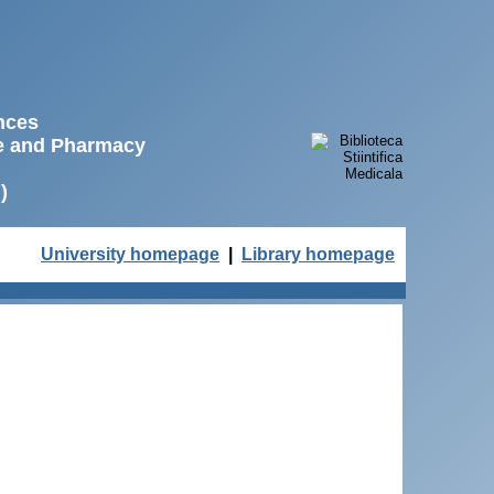
ences
ne and Pharmacy
)
University homepage
|
Library homepage