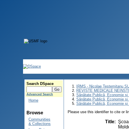
Search DSpace
IRMS - Nicolae Testemitanu 
REVISTE MEDICALE NEINST
Advanced Search
Sănătate Publică, Economie ş
Sănătate Publică, Economie ş
Home
Sănătate Publică, Economie şi 
Please use this identifier to cite or l
Browse
Communities
Title
:
Şcoal
& Collections
Mold