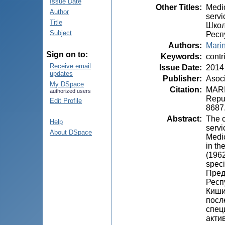
Issue Date
Other Titles
:
Medic
Author
servi
Title
Школ
Subject
Респ
Authors
:
Marin
Sign on to:
Keywords
:
contr
Receive email
Issue Date
:
2014
updates
Publisher
:
Asoci
My DSpace
Citation
:
MARIN
authorized users
Repub
Edit Profile
8687
Abstract
:
The c
Help
servi
About DSpace
Medic
in th
(1962
specia
Пред
Респ
Киши
посл
спец
акти