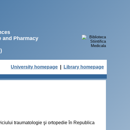
ences
ne and Pharmacy
)
University homepage
|
Library homepage
iciului traumatologie şi ortopedie în Republica