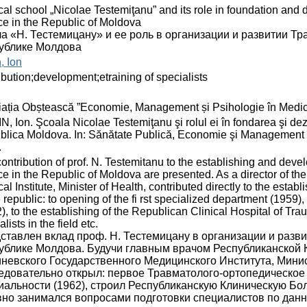
al school „Nicolae Testemiţanu” and its role in foundation an
ce in the Republic of Moldova
а «Н. Тестемицану» и ее роль в организации и развитии Т
ублике Молдова
, Ion
ibution;development;etraining of specialists
ația Obștească ”Economie, Management și Psihologie în Medic
, Ion. Şcoala Nicolae Testemiţanu şi rolul ei în fondarea şi dezv
lica Moldova. In: Sănătate Publică, Economie şi Management în
.
ontribution of prof. N. Testemitanu to the establishing and dev
ce in the Republic of Moldova are presented. As a director of the
al Institute, Minister of Health, contributed directly to the esta
e republic: to opening of the fi rst specialized department (195
), to the establishing of the Republican Clinical Hospital of Tra
lists in the field etc.
ставлен вклад проф. Н. Тестемицану в организации и разв
ублике Молдова. Будучи главным врачом Республиканской 
невского Государственного Медицинского Института, Мини
едовательно открыл: первое Травматолого-ортопедическое 
иальности (1962), строил Республиканскую Клиническую Бо
вно занимался вопросами подготовки специалистов по данн