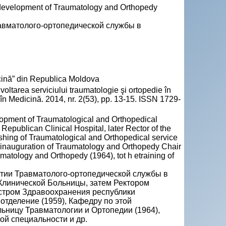
d development of Traumatology and Orthopedy
равматолого-ортопедической службы в
ină” din Republica Moldova
oltarea serviciului traumatologie şi ortopedie în
 Medicină. 2014, nr. 2(53), pp. 13-15. ISSN 1729-
elopment of Traumatological and Orthopedical
 Republican Clinical Hospital, later Rector of the
blishing of Traumatological and Orthopedical service
9), inauguration of Traumatology and Orthopedy Chair
umatology and Orthopedy (1964), tot h etraining of
итии Травматолого-ортопедической службы в
Клинической Больницы, затем Ректором
стром Здравоохранения республики
отделение (1959), Кафедру по этой
льницу Травматологии и Ортопедии (1964),
ой специальности и др.