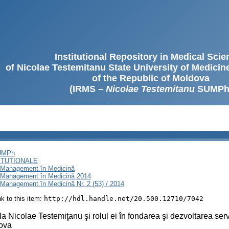
Institutional Repository in Medical Sci
of Nicolae Testemitanu State University of Medici
of the Republic of Moldova
(IRMS –
Nicolae Testemitanu
SUMPh
SUMPh
ITUȚIONALE
i Management în Medicină
i Management în Medicină 2014
Management în Medicină Nr. 2 (53) / 2014
ink to this item:
http://hdl.handle.net/20.500.12710/7042
a Nicolae Testemiţanu şi rolul ei în fondarea şi dezvoltarea serv
ova