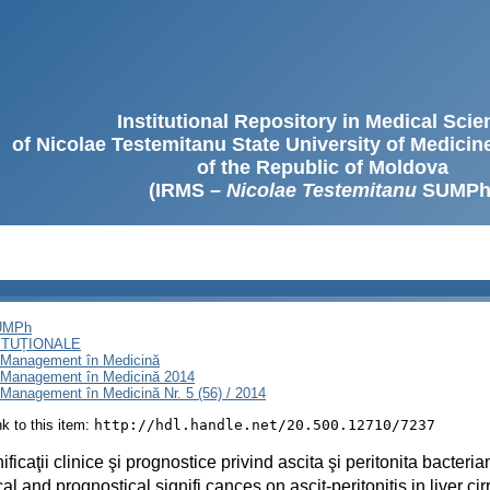
Institutional Repository in Medical Sci
of Nicolae Testemitanu State University of Medici
of the Republic of Moldova
(IRMS –
Nicolae Testemitanu
SUMPh
SUMPh
ITUȚIONALE
i Management în Medicină
i Management în Medicină 2014
Management în Medicină Nr. 5 (56) / 2014
ink to this item:
http://hdl.handle.net/20.500.12710/7237
ficaţii clinice şi prognostice privind ascita şi peritonita bacteri
cal and prognostical signifi cances on ascit-peritonitis in liver cir