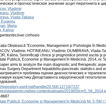
ическое и прогностическое значение асцит-перитонита в ци
ov, Vladimir
eanu, Vladimir
rava, Vlada-Tatiana
, Eugeniu
ari, Maria
, Kalina
peritonitis;liver cirrhosis
ația Obștească ”Economie, Management și Psihologie în Medic
COV, Vladimir, HOTINEANU, Vladimir, DUMBRAVA, Vlada-Tati
, Kalina. Semnificaţii clinice şi prognostice privind ascita şi pe
ate Publică, Economie şi Management în Medicină. 2014, nr. 5
paper aims to analyze the main diagnostic and therapeutic aspects
nau Surgery Department hepatobilio-pancreatic statistics and we 
матривается проблема оценки диагностических и терапевти
изируя казуистику Департамента хирургической гепатологи
едований.
://repository.usmf.md/handle/20.500.12710/7237
://revistaspemm.md/wp-content/uploads/2019/05/cm5_56_2014.p
-8687
ate Publică, Economie şi Management în Medicină Nr. 5 (56) /