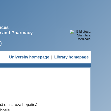
ences
ne and Pharmacy
)
University homepage
|
Library homepage
ană din ciroza hepatică
rhosis