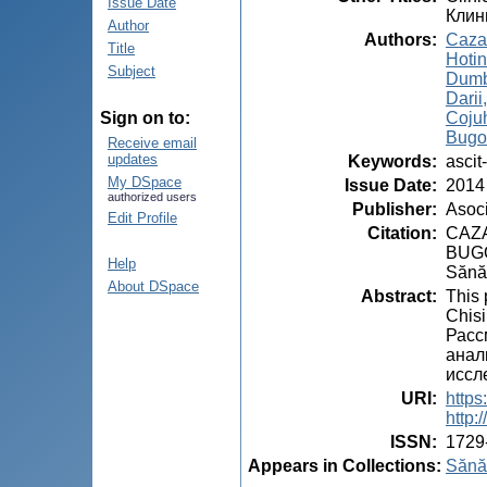
Issue Date
Клин
Author
Authors
:
Cazac
Title
Hotin
Subject
Dumb
Darii
Cojuh
Sign on to:
Bugor
Receive email
updates
Keywords
:
ascit-
My DSpace
Issue Date
:
2014
authorized users
Publisher
:
Asoci
Edit Profile
Citation
:
CAZA
BUGOR
Help
Sănăt
About DSpace
Abstract
:
This 
Chisi
Расс
анал
иссл
URI
:
https
http
ISSN
:
1729
Appears in Collections:
Sănăt