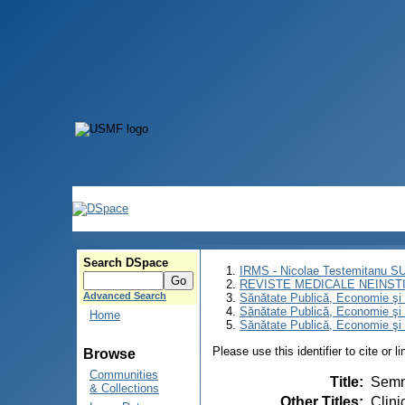
Search DSpace
IRMS - Nicolae Testemitanu 
REVISTE MEDICALE NEINST
Advanced Search
Sănătate Publică, Economie ş
Sănătate Publică, Economie ş
Home
Sănătate Publică, Economie şi 
Please use this identifier to cite or l
Browse
Communities
Title
:
Semni
& Collections
Other Titles
:
Clini