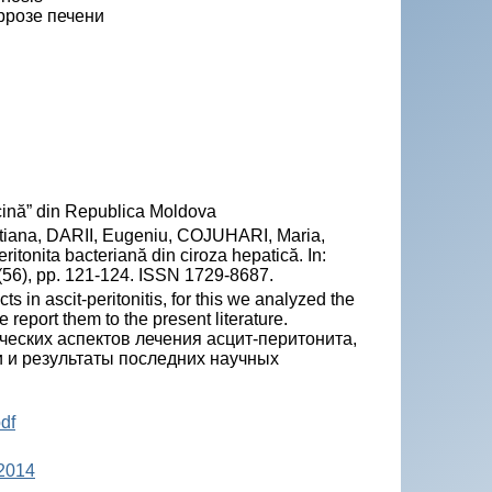
ррозе печени
ină” din Republica Moldova
ana, DARII, Eugeniu, COJUHARI, Maria,
ritonita bacteriană din ciroza hepatică. In:
(56), pp. 121-124. ISSN 1729-8687.
 in ascit-peritonitis, for this we analyzed the
report them to the present literature.
ческих аспектов лечения асцит-перитонита,
и и результаты последних научных
df
 2014