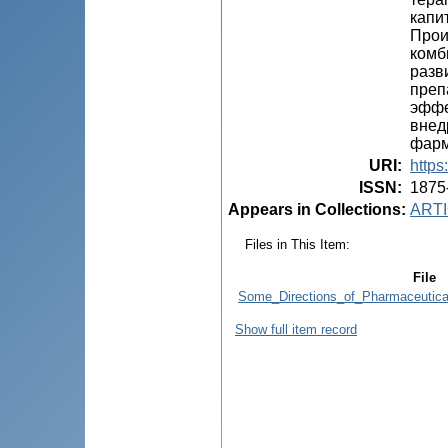
капи
Прои
комб
разв
преп
эффе
внед
фарм
URI
:
https
ISSN
:
1875
Appears in Collections:
ARTI
Files in This Item:
File
Some_Directions_of_Pharmaceutica
Show full item record