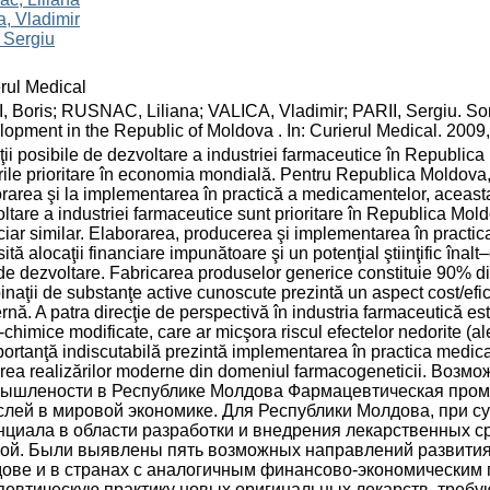
a, Vladimir
, Sergiu
rul Medical
, Boris; RUSNAC, Liliana; VALICA, Vladimir; PARII, Sergiu. So
opment in the Republic of Moldova . In: Curierul Medical. 2009,
ţii posibile de dezvoltare a industriei farmaceutice în Republic
ile prioritare în economia mondială. Pentru Republica Moldova, ţ
rarea şi la implementarea în practică a medicamentelor, aceasta 
ltare a industriei farmaceutice sunt prioritare în Republica Mold
ciar similar. Elaborarea, producerea şi implementarea în practic
ită alocaţii financiare impunătoare şi un potenţial ştiinţific înalt–c
de dezvoltare. Fabricarea produselor generice constituie 90% 
naţii de substanţe active cunoscute prezintă un aspect cost/efici
nă. A patra direcţie de perspectivă în industria farmaceutică este
o-chimice modificate, care ar micşora riscul efectelor nedorite (al
ortanţă indiscutabilă prezintă implementarea în practica medical
sirea realizărilor moderne din domeniul farmacogeneticii. 
ышлености в Республике Молдова Фармацевтическая пром
слей в мировой экономике. Для Республики Молдова, при 
нциала в области разработки и внедрения лекарственных ср
ой. Были выявлены пять возможных направлений развити
ове и в странах с аналогичным финансово-экономическим 
певтическую практику новых оригинальных лекарств, треб