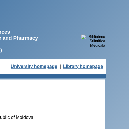
ences
ne and Pharmacy
)
University homepage
|
Library homepage
ublic of Moldova