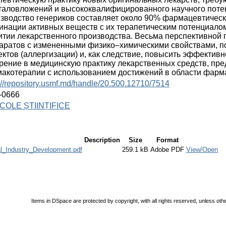
таловложений и высококвалифицированного научного поте
зводство генериков составляет около 90% фармацевтическ
инации активных веществ с их терапетическим потенциал
итии лекарственного производства. Весьма перспективной 
аратов с измененными физико–химическими свойствами, 
ктов (аллергизации) и, как следствие, повысить эффектив
рение в медицинскую практику лекарственных средств, п
акотерапии с использованием достижений в области фарма
://repository.usmf.md/handle/20.500.12710/7514
-0666
COLE ȘTIINȚIFICE
Description
Size
Format
l_Industry_Development.pdf
259.1 kB
Adobe PDF
View/Open
Items in DSpace are protected by copyright, with all rights reserved, unless oth