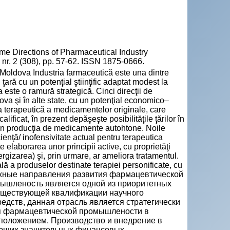
me Directions of Pharmaceutical Industry
 nr. 2 (308), pp. 57-62. ISSN 1875-0666.
a Moldova Industria farmaceutică este una dintre
ară cu un potenţial ştiinţific adaptat modest la
este o ramură strategică. Cinci direcţii de
ova şi în alte state, cu un potenţial economico–
a terapeutică a medicamentelor originale, care
alificat, în prezent depăşeşte posibilităţile ţărilor în
din producţia de medicamente autohtone. Noile
enţă/ inofensivitate actual pentru terapeutica
 elaborarea unor principii active, cu proprietăţi
ergizarea) şi, prin urmare, ar ameliora tratamentul.
ă a produselor destinate terapiei personificate, cu
Возможные направления развития фармацевтической
ышленость является одной из приоритетных
существующей квалификации научного
едств, данная отрасль является стратегически
я фармацевтической промышлености в
положением. Производство и внедрение в
ующих значительных финансовых