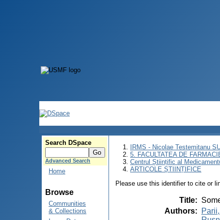
Search DSpace
IRMS - Nicolae Testemitanu 
5. FACULTATEA DE FARMACI
Advanced Search
Centrul Științific al Medicament
ARTICOLE ȘTIINȚIFICE
Home
Please use this identifier to cite or l
Browse
Title
:
Some 
Communities
Authors
:
Parii
& Collections
Rusna