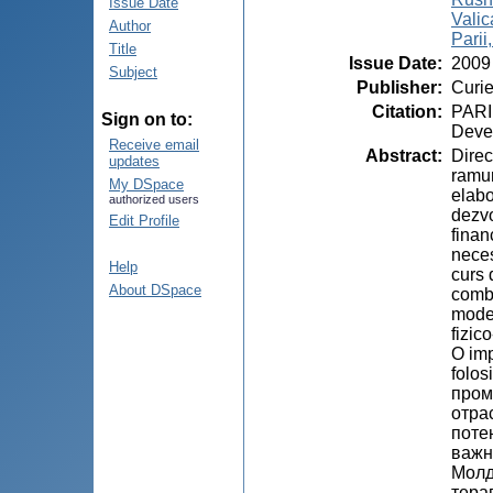
Issue Date
Valic
Author
Parii
Title
Issue Date
:
2009
Subject
Publisher
:
Curie
Citation
:
PARII
Sign on to:
Devel
Receive email
Abstract
:
Direc
updates
ramur
My DSpace
elabo
authorized users
dezvo
Edit Profile
finan
neces
Help
curs 
About DSpace
combi
moder
fizic
O imp
folo
пром
отра
поте
важн
Молд
тера