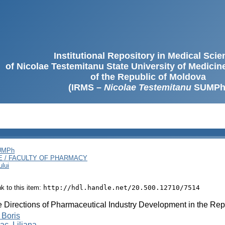
Institutional Repository in Medical Sci
of Nicolae Testemitanu State University of Medici
of the Republic of Moldova
(IRMS –
Nicolae Testemitanu
SUMPh
SUMPh
E / FACULTY OF PHARMACY
ului
ink to this item:
http://hdl.handle.net/20.500.12710/7514
Directions of Pharmaceutical Industry Development in the Rep
, Boris
c, Liliana