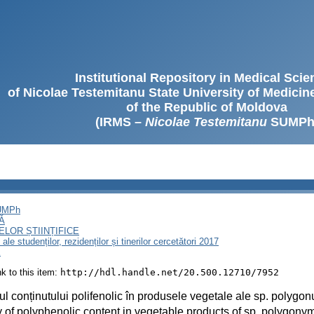
Institutional Repository in Medical Sci
of Nicolae Testemitanu State University of Medici
of the Republic of Moldova
(IRMS –
Nicolae Testemitanu
SUMPh
SUMPh
Ă
LOR ȘTIINȚIFICE
le studenților, rezidenților și tinerilor cercetători 2017
E
ink to this item:
http://hdl.handle.net/20.500.12710/7952
ul conținutului polifenolic în produsele vegetale ale sp. polygo
 of polyphenolic content in vegetable products of sp. polygonym