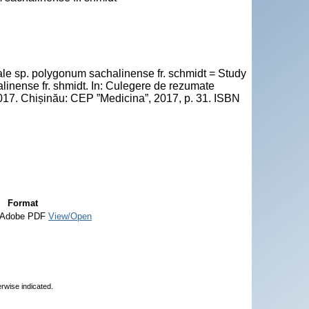
 ale sp. polygonum sachalinense fr. schmidt = Study
linense fr. shmidt. In: Culegere de rezumate
nie 2017. Chișinău: CEP ”Medicina”, 2017, p. 31. ISBN
Format
Adobe PDF
View/Open
erwise indicated.