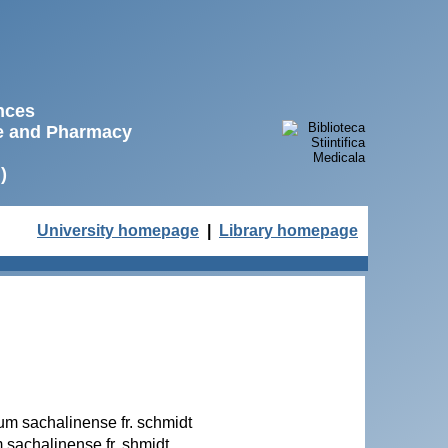
ences
ne and Pharmacy
)
University homepage
|
Library homepage
num sachalinense fr. schmidt
 sachalinense fr. shmidt