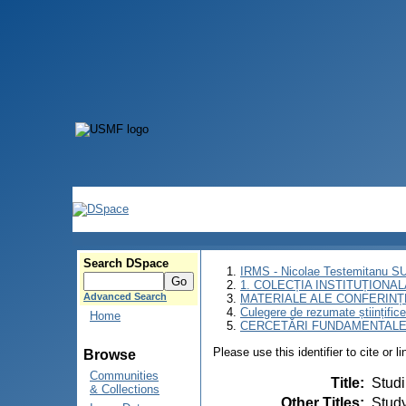
Search DSpace
IRMS - Nicolae Testemitanu 
1. COLECȚIA INSTITUȚIONAL
Advanced Search
MATERIALE ALE CONFERINȚE
Culegere de rezumate științifice a
Home
CERCETĂRI FUNDAMENTAL
Please use this identifier to cite or l
Browse
Communities
Title
:
Studi
& Collections
Other Titles
:
Study