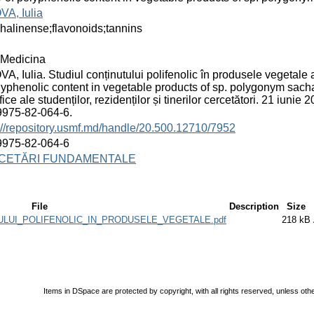
VA, Iulia
halinense;flavonoids;tannins
Medicina
A, Iulia. Studiul conținutului polifenolic în produsele vegetale
lyphenolic content in vegetable products of sp. polygonym sacha
țifice ale studenților, rezidenților și tinerilor cercetători. 21 iu
9975-82-064-6.
://repository.usmf.md/handle/20.500.12710/7952
9975-82-064-6
CETĂRI FUNDAMENTALE
File
Description
Size
UTULUI_POLIFENOLIC_IN_PRODUSELE_VEGETALE.pdf
218 kB
Items in DSpace are protected by copyright, with all rights reserved, unless oth