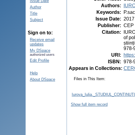
Issue Date
Authors
:
IURO
Author
Keywords
:
P.sac
Title
Issue Date
:
2017
Subject
Publisher
:
CEP 
Citation
:
IUROV
Sign on to:
of po
Receive email
știin
updates
978-
My DSpace
URI
:
https
authorized users
Edit Profile
ISBN
:
978-
Appears in Collections:
CER
Help
Files in This Item:
About DSpace
Iurova_Iulia._STUDIUL_CONTIN
Show full item record