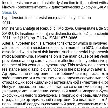
:
Insulin resistance and diastolic dysfunction in the patient with 
Инсулинорезистентность и диастолическая дисфункция у 
:
Sasu, D.
:
hypertension;insulin resistance;diastolic dysfunction
:
2011
:
Ministerul Sănătăţii al Republicii Moldova, Universitatea de 
:
SASU, D. Insulinorezistenţa şi disfuncţia diastolică la pacienţii
2011, nr. 1(319), pp. 71-74. ISSN 1875-0666.
:
Arterial hypertension is a frequent risk factor which is involved
affections. Insulin resistance occurs in more than 50% of patien
associated with a lot of risk factors, such as arterial hypertens
microalbumin-uria. Hypertension is the main cause of left ventr
prevalence among cardiovascular affections. In hypertensive pa
absence of left ventricule hypertrophy. This review describes 
resistance and diastolic dysfunction in the patient with arterial
Артериальная гипертония – важнейший фактор риска, кот
заболеваемости и смертности от сердечно-сосудистых за
страдающих эссенциальной артериальной гипертонией, о
Инсулинорезистентность сочетается со многими факторам
дислипидемия, ожирение, сахарный диабет, микроальбум
дисфункции левого желудочка, в первую очередь, являетс
страдающие артериальной гипертонией и диастолической
повышенный сердечно-сосудистый риск, независимо от ма