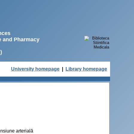
ences
ne and Pharmacy
)
University homepage
|
Library homepage
ensiune arterială