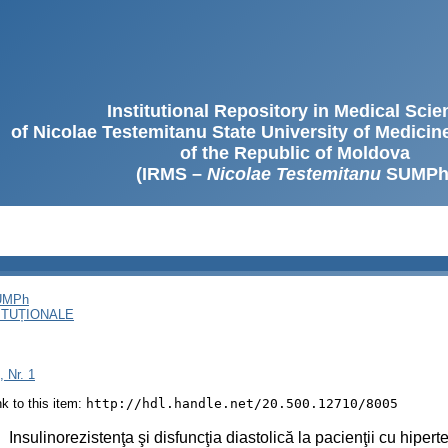
Institutional Repository in Medical Sci
of Nicolae Testemitanu State University of Medici
of the Republic of Moldova
(IRMS –
Nicolae Testemitanu
SUMPh
SUMPh
ITUȚIONALE
, Nr. 1
ink to this item:
http://hdl.handle.net/20.500.12710/8005
:
Insulinorezistenţa şi disfuncţia diastolică la pacienţii cu hipert