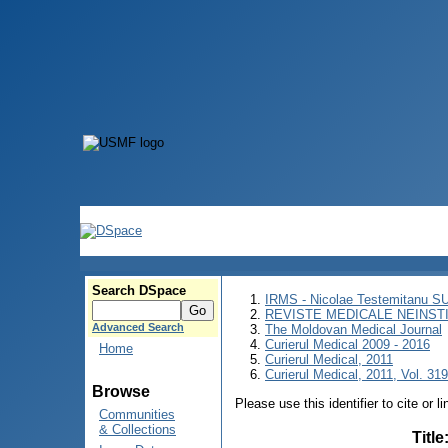
Search DSpace
IRMS - Nicolae Testemitanu 
REVISTE MEDICALE NEINST
Advanced Search
The Moldovan Medical Journal
Curierul Medical 2009 - 2016
Home
Curierul Medical, 2011
Curierul Medical, 2011, Vol. 319
Browse
Please use this identifier to cite or l
Communities
& Collections
Title