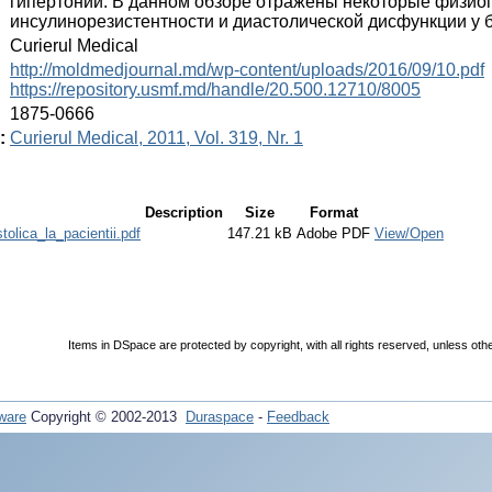
гипертонии. В данном обзоре отражены некоторые физио
инсулинорезистентности и диастолической дисфункции у 
:
Curierul Medical
:
http://moldmedjournal.md/wp-content/uploads/2016/09/10.pdf
https://repository.usmf.md/handle/20.500.12710/8005
:
1875-0666
:
Curierul Medical, 2011, Vol. 319, Nr. 1
Description
Size
Format
tolica_la_pacientii.pdf
147.21 kB
Adobe PDF
View/Open
Items in DSpace are protected by copyright, with all rights reserved, unless oth
ware
Copyright © 2002-2013
Duraspace
-
Feedback