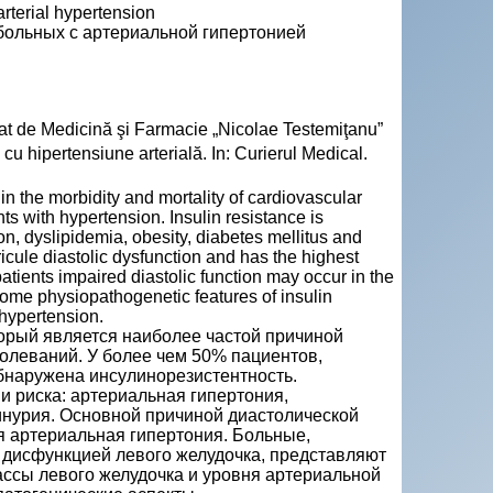
arterial hypertension
больных с артериальной гипертонией
Stat de Medicină şi Farmacie „Nicolae Testemiţanu”
 cu hipertensiune arterială. In: Curierul Medical.
 in the morbidity and mortality of cardiovascular
ts with hypertension. Insulin resistance is
ion, dyslipidemia, obesity, diabetes mellitus and
icule diastolic dysfunction and has the highest
tients impaired diastolic function may occur in the
some physiopathogenetic features of insulin
 hypertension.
орый является наиболее частой причиной
болеваний. У более чем 50% пациентов,
бнаружена инсулинорезистентность.
и риска: артериальная гипертония,
инурия. Основной причиной диастолической
я артериальная гипертония. Больные,
 дисфункцией левого желудочка, представляют
ссы левого желудочка и уровня артериальной