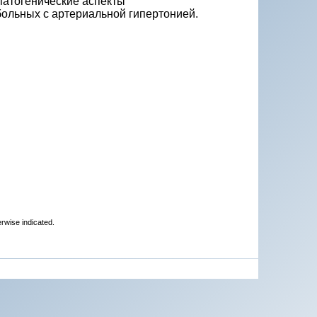
патогенические аспекты
больных с артериальной гипертонией.
erwise indicated.