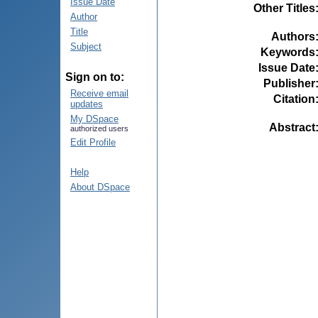
Issue Date
Other Titles
Author
Title
Authors
Subject
Keywords
Issue Date
Sign on to:
Publisher
Receive email
Citation
updates
My DSpace
Abstract
authorized users
Edit Profile
Help
About DSpace