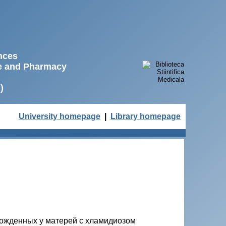
ences
ne and Pharmacy
)
University homepage
|
Library homepage
ожденных у матерей с хламидиозом