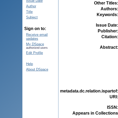
Issue Date
Other Titles
Author
Authors
Title
Keywords
Subject
Issue Date
Sign on to:
Publisher
Receive email
Citation
updates
My DSpace
Abstract
authorized users
Edit Profile
Help
About DSpace
metadata.dc.relation.ispartof
URI
ISSN
Appears in Collections