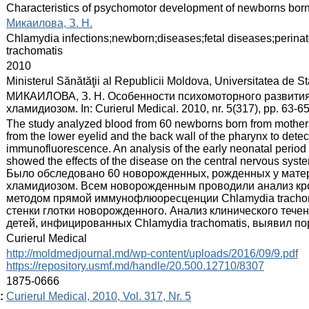
:
Сharacteristics of psychomotor development of newborns born
:
Микаилова, З. Н.
:
Chlamydia infections;newborn;diseases;fetal diseases;perin
trachomatis
:
2010
:
Ministerul Sănătăţii al Republicii Moldova, Universitatea de 
:
МИКАИЛОВА, З. Н. Особенности психомоторного развития
хламидиозом. In: Curierul Medical. 2010, nr. 5(317), pp. 63-
:
The study analyzed blood from 60 newborns born from mothers
from the lower eyelid and the back wall of the pharynx to dete
immunofluorescence. An analysis of the early neonatal period 
showed the effects of the disease on the central nervous syste
Было обследовано 60 новорожденных, рожденных у мате
хламидиозом. Всем новорожденным проводили анализ кро
методом прямой иммунофлюоресценции Chlamydia trachoma
стенки глотки новорожденного. Анализ клинического тече
детей, инфицированных Chlamydia trachomatis, выявил п
:
Curierul Medical
:
http://moldmedjournal.md/wp-content/uploads/2016/09/9.pdf
https://repository.usmf.md/handle/20.500.12710/8307
:
1875-0666
:
Curierul Medical, 2010, Vol. 317, Nr. 5