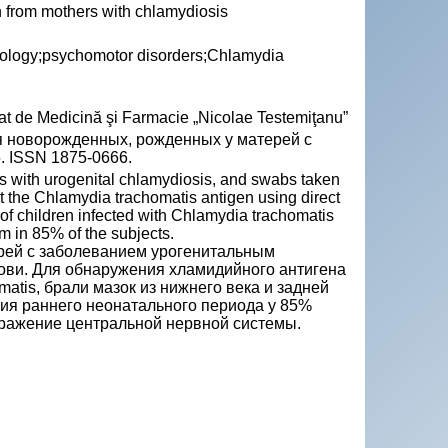
 from mothers with chlamydiosis
atology;psychomotor disorders;Chlamydia
Stat de Medicină şi Farmacie „Nicolae Testemiţanu”
 новорожденных, рожденных у матерей с
65. ISSN 1875-0666.
 with urogenital chlamydiosis, and swabs taken
ct the Chlamydia trachomatis antigen using direct
of children infected with Chlamydia trachomatis
m in 85% of the subjects.
рей с заболеванием урогенитальным
ви. Для обнаружения хламидийного антигена
tis, брали мазок из нижнего века и задней
ния раннего неонатального периода у 85%
оражение центральной нервной системы.