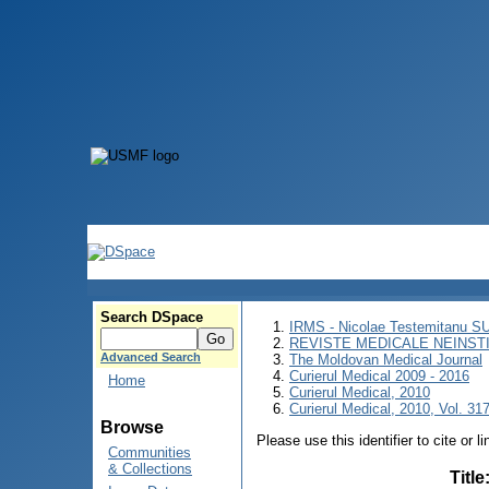
Search DSpace
IRMS - Nicolae Testemitanu 
REVISTE MEDICALE NEINST
Advanced Search
The Moldovan Medical Journal
Curierul Medical 2009 - 2016
Home
Curierul Medical, 2010
Curierul Medical, 2010, Vol. 317
Browse
Please use this identifier to cite or l
Communities
& Collections
Title