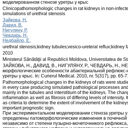
моделированном стенозе уретры у крыс
:
Clinicopathomorphologic changes in rat kidneys in non-infecte
simulations of urethral stenosis
:
Зайкова, Н.
Давид, В.
Нигуляну, Р.
Чевдарь, Н.
Недбайло, Е.
:
urethral stenosis;kidney tubules;vesico-ureteral reflux;kidney f
:
2010
:
Ministerul Sănătăţii al Republicii Moldova, Universitatea de 
:
ЗАЙКОВА, Н., ДАВИД, В., НИГУЛЯНУ, Р., ЧЕВДАРЬ, Н., Н
морфологические особенности абактериальной рефлюкс-
уретры у крыс. In: Curierul Medical. 2010, nr. 5(317), pp. 65
:
Pathomorphological changes in the kidneys of rats were studied
in every case producing simulated pathological processes an
mainly in the tubules and interstitium of the kidneys. The change
inflammation as well as fibrosis of differing levels of intensit
as criteria to determine the extent of involvement of the kidney
important prognostic sign.
При экспериментальном моделировании стеноза уретры у 
определены патоморфологические изменения в почечной 
независимо от степени пузырно-мочеточникого рефлюкса