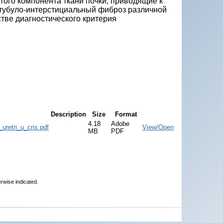
того компонента ткани почки, приводящие к
тубуло-интерстициальный фиброз различной
тве диагностического критерия
Description
Size
Format
4.18
Adobe
uretri_u_cris.pdf
View/Open
MB
PDF
erwise indicated.