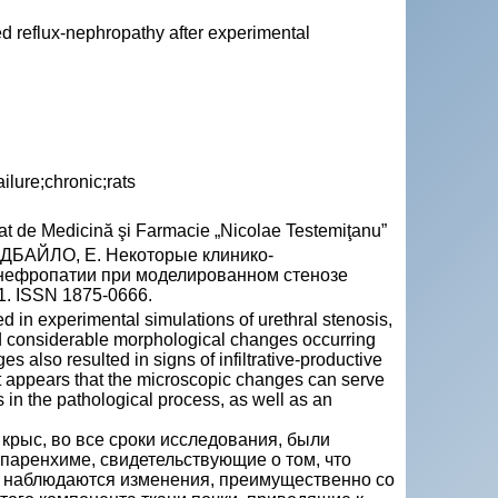
d reflux-nephropathy after experimental
ailure;chronic;rats
Stat de Medicină şi Farmacie „Nicolae Testemiţanu”
ЕДБАЙЛО, Е. Некоторые клинико-
нефропатии при моделированном стенозе
-71. ISSN 1875-0666.
 in experimental simulations of urethral stenosis,
d considerable morphological changes occurring
s also resulted in signs of infiltrative-productive
y. It appears that the microscopic changes can serve
s in the pathological process, as well as an
крыс, во все сроки исследования, были
паренхиме, свидетельствующие о том, что
, наблюдаются изменения, преимущественно со