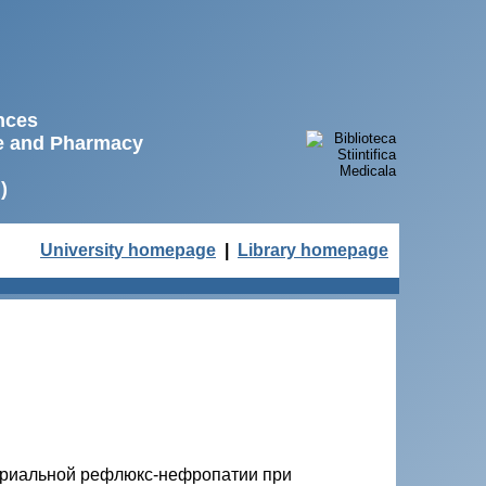
ences
ne and Pharmacy
)
University homepage
|
Library homepage
ериальной рефлюкс-нефропатии при