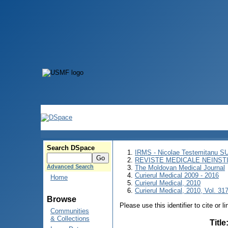
Search DSpace
IRMS - Nicolae Testemitanu 
REVISTE MEDICALE NEINST
Advanced Search
The Moldovan Medical Journal
Curierul Medical 2009 - 2016
Home
Curierul Medical, 2010
Curierul Medical, 2010, Vol. 317
Browse
Please use this identifier to cite or l
Communities
& Collections
Title