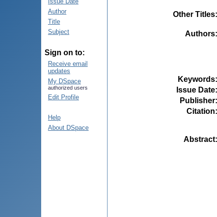
Issue Date
Author
Other Titles
Title
Subject
Authors
Sign on to:
Receive email
updates
Keywords
My DSpace
authorized users
Issue Date
Edit Profile
Publisher
Citation
Help
About DSpace
Abstract