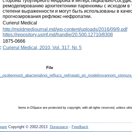
стороны тубулярного нефрона и интерстициально-сосудис
ремоделированию архитектоники паренхимы с исходом в 
степени выраженности и могут быть использованы в качес
прогнозирования рефлюкс-нефропатии.
:
Curierul Medical
:
http://moldmedjournal.md/wp-content/uploads/2016/09/9.pdf
https://repository.usmf.md/handle/20.500.12710/8308
:
1875-0666
:
Curierul Medical, 2010, Vol. 317, Nr. 5
File
_osobennosti_abacterialinoi_refliucs_nefropatii_pri_modelirovannom_stenoze_
Items in DSpace are protected by copyright, with all rights reserved, unless oth
ware
Copyright © 2002-2013
Duraspace
-
Feedback