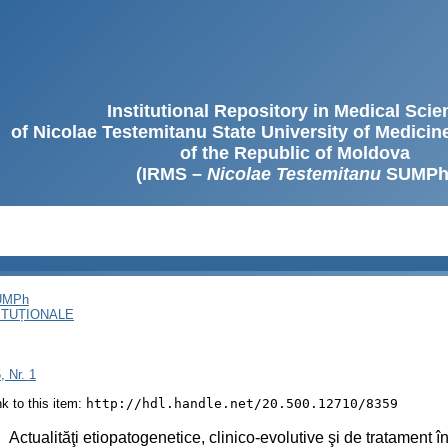
Institutional Repository in Medical Sci
of Nicolae Testemitanu State University of Medici
of the Republic of Moldova
(IRMS –
Nicolae Testemitanu
SUMPh
SUMPh
ITUȚIONALE
, Nr. 1
ink to this item:
http://hdl.handle.net/20.500.12710/8359
:
Actualităţi etiopatogenetice, clinico-evolutive şi de tratament î