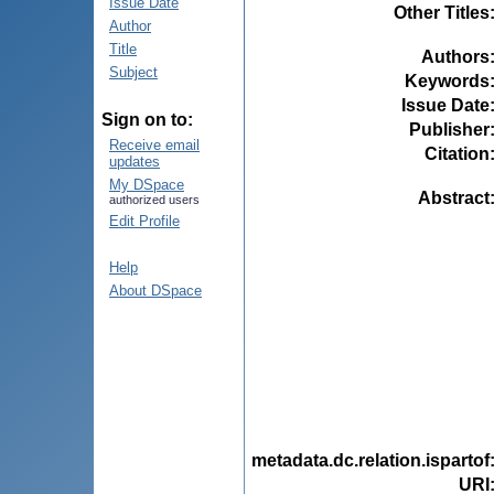
Issue Date
Other Titles
Author
Title
Authors
Subject
Keywords
Issue Date
Sign on to:
Publisher
Receive email
Citation
updates
My DSpace
Abstract
authorized users
Edit Profile
Help
About DSpace
metadata.dc.relation.ispartof
URI