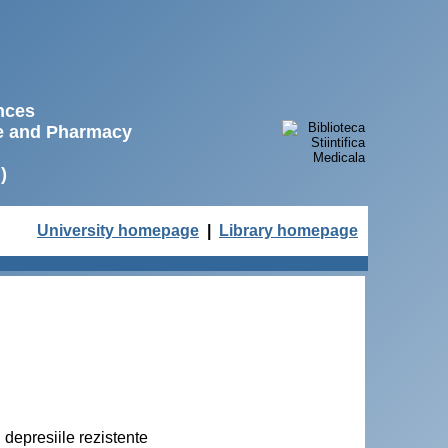
ences
ne and Pharmacy
)
University homepage
|
Library homepage
n depresiile rezistente