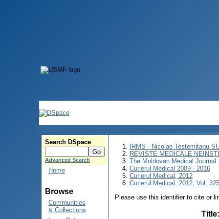
Search DSpace
IRMS - Nicolae Testemitanu 
REVISTE MEDICALE NEINST
Advanced Search
The Moldovan Medical Journal
Curierul Medical 2009 - 2016
Home
Curierul Medical, 2012
Curierul Medical, 2012, Vol. 325
Browse
Please use this identifier to cite or l
Communities
& Collections
Title