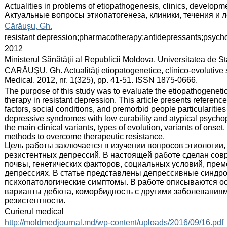
:
Actualities in problems of etiopathogenesis, clinics, developm
Актуальные вопросы этиопатогенеза, клиники, течения и 
:
Cărăuşu, Gh.
:
resistant depression;pharmacotherapy;antidepressants;psych
:
2012
:
Ministerul Sănătăţii al Republicii Moldova, Universitatea de 
:
CARĂUŞU, Gh. Actualităţi etiopatogenetice, clinico-evolutive şi
Medical. 2012, nr. 1(325), pp. 41-51. ISSN 1875-0666.
:
The purpose of this study was to evaluate the etiopathogenetic 
therapy in resistant depression. This article presents referenc
factors, social conditions, and premorbid people particularities
depressive syndromes with low curability and atypical psychop
the main clinical variants, types of evolution, variants of onset
methods to overcome therapeutic resistance.
Цель работы заключается в изучении вопросов этиологии, 
резистентных депрессий. В настоящей работе сделан со
почвы, генетических факторов, социальных условий, пре
депрессиях. В статье представлены депрессивные синдро
психопатологические симптомы. В работе описываются ос
варианты дебюта, коморбидность с другими заболевания
резистентности.
:
Curierul medical
:
http://moldmedjournal.md/wp-content/uploads/2016/09/16.pdf