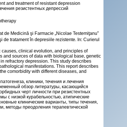
ent and treatment of resistant depression
лечения резистентных депрессий
otherapy
Stat de Medicină şi Farmacie „Nicolae Testemiţanu”
 de tratament în depresiile rezistente. In: Curierul
causes, clinical evolution, and principles of
es and sources of data with biological base, genetic
 in refractory depression. This study describes
athological manifestations. This report describes
, the comorbidity with different diseases, and
патогенеза, клиники, течения и лечения
временный обзор литературы, касающийся
морбидных черт личности при резистентных
мы с низкой курабельностью, атипические
новные клинические варианты, типы течения,
ми, методы преодоления терапевтической