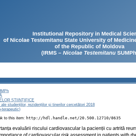
Institutional Repository in Medical Sci
of Nicolae Testemitanu State University of Medici
of the Republic of Moldova
(IRMS –
Nicolae Testemitanu
SUMPh
SUMPh
Ă
LOR ȘTIINȚIFICE
le studenților, rezidenților și tinerilor cercetători 2018
o-terapeutic)
ink to this item:
http://hdl.handle.net/20.500.12710/8635
tanța evaluării riscului cardiovascular la pacienții cu artrită reu
mportance of cardiovascular risk assessment in patients with rhe