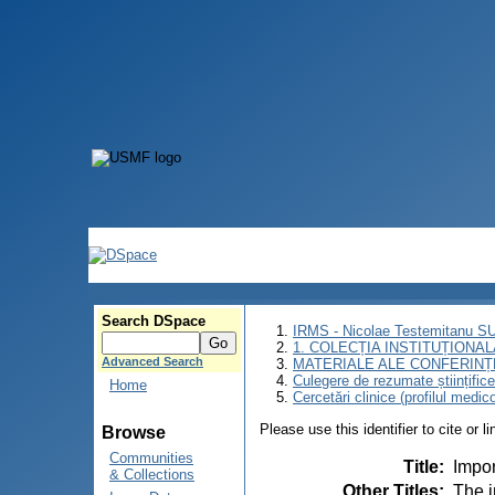
Search DSpace
IRMS - Nicolae Testemitanu 
1. COLECȚIA INSTITUȚIONAL
Advanced Search
MATERIALE ALE CONFERINȚE
Culegere de rezumate științifice a
Home
Cercetări clinice (profilul medic
Please use this identifier to cite or l
Browse
Communities
Title
:
Impor
& Collections
Other Titles
:
The i