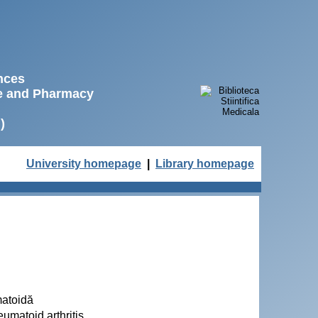
ences
ne and Pharmacy
)
University homepage
|
Library homepage
matoidă
umatoid arthritis