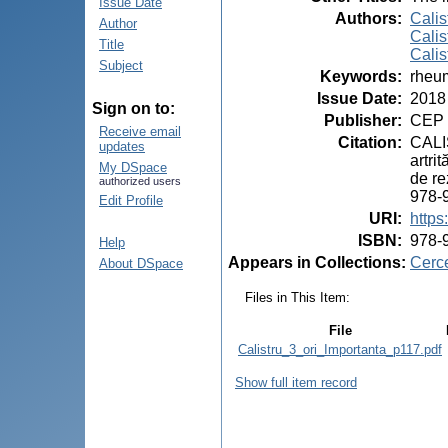
Issue Date
Authors
:
Calist
Author
Calis
Title
Calis
Subject
Keywords
:
rheum
Issue Date
:
2018
Sign on to:
Publisher
:
CEP 
Receive email
Citation
:
CALIS
updates
artri
My DSpace
de re
authorized users
978-
Edit Profile
URI
:
https
ISBN
:
978-
Help
Appears in Collections:
Cerce
About DSpace
Files in This Item:
File
Calistru_3_ori_Importanta_p117.pdf
Show full item record