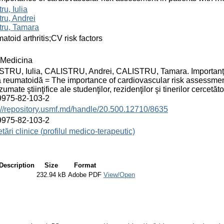
ru, Iulia
tru, Andrei
tru, Tamara
atoid arthritis;CV risk factors
Medicina
TRU, Iulia, CALISTRU, Andrei, CALISTRU, Tamara. Importanța ev
tă reumatoidă = The importance of cardiovascular risk assessment 
zumate ştiinţifice ale studenţilor, rezidenţilor şi tinerilor cerce
9975-82-103-2
://repository.usmf.md/handle/20.500.12710/8635
9975-82-103-2
tări clinice (profilul medico-terapeutic)
Description
Size
Format
232.94 kB
Adobe PDF
View/Open