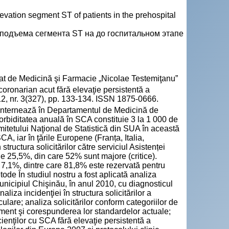
vation segment ST of patients in the prehospital
подъема сегмента ST на до госпитальном этапе
Stat de Medicină şi Farmacie „Nicolae Testemiţanu”
onarian acut fără elevaţie persistentă a
12, nr. 3(327), pp. 133-134. ISSN 1875-0666.
 internează în Departamentul de Medicină de
rbiditatea anuală în SCA constituie 3 la 1 000 de
itetului Naţional de Statistică din SUA în această
A, iar în ţările Europene (Franța, Italia,
ructura solicitărilor către serviciul Asistenței
 25,5%, din care 52% sunt majore (critice).
7,1%, dintre care 81,8% este rezervată pentru
ode În studiul nostru a fost aplicată analiza
unicipiul Chişinău, în anul 2010, cu diagnosticul
iza incidenţiei în structura solicitărilor a
ulare; analiza solicitărilor conform categoriilor de
ement şi corespunderea lor standardelor actuale;
ienţilor cu SCA fără elevaţie persistentă a