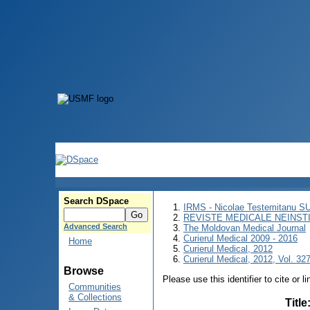
Search DSpace
IRMS - Nicolae Testemitanu 
REVISTE MEDICALE NEINST
Advanced Search
The Moldovan Medical Journal
Curierul Medical 2009 - 2016
Home
Curierul Medical, 2012
Curierul Medical, 2012, Vol. 327
Browse
Please use this identifier to cite or l
Communities
& Collections
Title