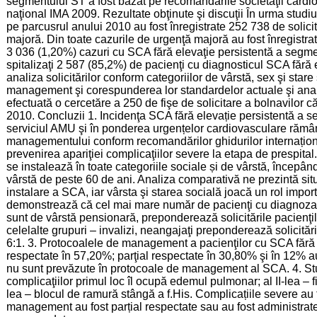
segmentului ST a fost bazat pe recomandările societăţii cardiol
naţional IMA 2009. Rezultate obţinute şi discuţii În urma studiu
pe parcusrul anului 2010 au fost înregistrate 252 738 de solicit
majoră. Din toate cazurile de urgenţă majoră au fost înregistrat
3 036 (1,20%) cazuri cu SCA fără elevaţie persistentă a segmen
spitalizaţi 2 587 (85,2%) de pacienţi cu diagnosticul SCA fără
analiza solicitărilor conform categoriilor de vârstă, sex şi star
management şi corespunderea lor standardelor actuale şi analiz
efectuată o cercetăre a 250 de fişe de solicitare a bolnavilor 
2010. Concluzii 1. Incidenţa SCA fără elevație persistentă a s
serviciul AMU şi în ponderea urgențelor cardiovasculare rămân
managementului conform recomandărilor ghidurilor internaționa
prevenirea apariţiei complicaţiilor severe la etapa de prespita
se instalează în toate categoriile sociale și de vârstă, începâ
vârstă de peste 60 de ani. Analiza comparativă ne prezintă situ
instalare a SCA, iar vârsta şi starea socială joacă un rol impor
demonstrează că cel mai mare număr de pacienţi cu diagnoza 
sunt de vârstă pensionară, preponderează solicitările pacienţilor
celelalte grupuri – invalizi, neangajaţi preponderează solicitări
6:1. 3. Protocoalele de management a pacienţilor cu SCA fără 
respectate în 57,20%; parţial respectate în 30,80% şi în 12% 
nu sunt prevăzute în protocoale de management al SCA. 4. Stu
complicaţiilor primul loc îl ocupă edemul pulmonar; al II-lea – fib
lea – blocul de ramură stângă a f.His. Complicațiile severe au f
management au fost parțial respectate sau au fost administra