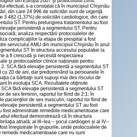
ogilor din Europa 2007 şi protocolului clinic
lui efectuat, s-a constatat că în municipiul Chişinău
ări, din care 24 996 de solicitări sunt de urgenţă
e 3 482 (1,37%) de solicitări cardiologice, din care
tului ST. Pentru prelungirea tratamentului au fost
 elevaţie persistentă a segmentului ST. Pentru
e socială; analiza respectării protocoalelor de
a complicaţiilor la etapa de prespital a fost
către serviciului AMU din municipiul Chişinău în anul
egmentului ST în structura accesului populației la
e a fi crescută şi necesită respectarea
le şi protocoalelor clinice naționale pentru
l. 2. SCA fără elevaţie persistentă a segmentului ST
nd cu 20 de ani, dar predominând la persoanele în
aţia ca bărbaţii sunt supuşi mai des riscului de
tant în evoluţia SCA. Rezultatele obţinute
SCA fără elevaţie persistentă a segmentului ST
 de sex feminin, raportul lor fiind de 2:1; în
le pacienţilor de sex masculin, raportul lor fiind de
elevaţie persistentă a segmentului ST au fost
au fost administrate remediile medicamentoase care
diul efectuat demonstrează că în structura
rilaţia atrială; al III–lea – şocul cardiogen și al IV–
ost înregistrate în grupurile, unde protocoalele de
te remedii medicamentoase care nu sunt