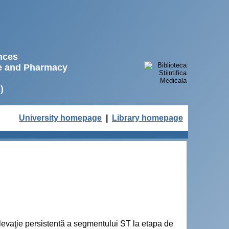
ences
ne and Pharmacy
)
University homepage
|
Library homepage
levaţie persistentă a segmentului ST la etapa de