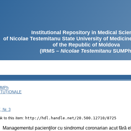
Institutional Repository in Medical Sci
of Nicolae Testemitanu State University of Medici
of the Republic of Moldova
(IRMS –
Nicolae Testemitanu
SUMPh
SUMPh
ITUȚIONALE
, Nr. 3
ink to this item:
http://hdl.handle.net/20.500.12710/8725
:
Managementul pacienţilor cu sindromul coronarian acut fără e