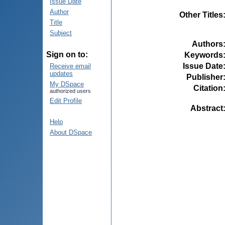
Issue Date
Author
Other Titles
Title
Subject
Authors
Sign on to:
Keywords
Issue Date
Receive email
updates
Publisher
My DSpace
Citation
authorized users
Edit Profile
Abstract
Help
About DSpace