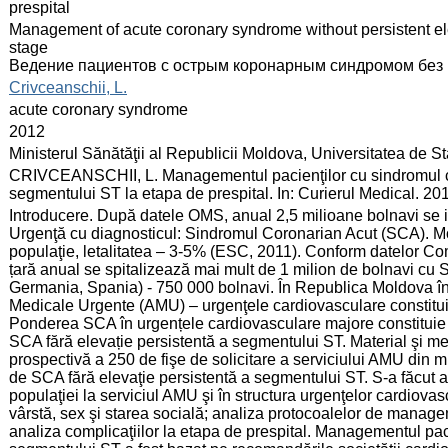
prespital
:
Management of acute coronary syndrome without persistent ele
stage
Ведение пациентов с острым коронарным синдромом без 
:
Crivceanschii, L.
:
acute coronary syndrome
:
2012
:
Ministerul Sănătăţii al Republicii Moldova, Universitatea de 
:
CRIVCEANSCHII, L. Managementul pacienţilor cu sindromul cor
segmentului ST la etapa de prespital. In: Curierul Medical. 20
:
Introducere. După datele OMS, anual 2,5 milioane bolnavi se
Urgenţă cu diagnosticul: Sindromul Coronarian Acut (SCA). Mo
populaţie, letalitatea – 3-5% (ESC, 2011). Conform datelor Com
țară anual se spitalizează mai mult de 1 milion de bolnavi cu SC
Germania, Spania) - 750 000 bolnavi. În Republica Moldova în st
Medicale Urgente (AMU) – urgenţele cardiovasculare constituie
Ponderea SCA în urgențele cardiovasculare majore constituie 
SCA fără elevație persistentă a segmentului ST. Material şi met
prospectivă a 250 de fişe de solicitare a serviciului AMU din m
de SCA fără elevaţie persistentă a segmentului ST. S-a făcut anal
populaţiei la serviciul AMU şi în structura urgenţelor cardiovasc
vârstă, sex şi starea socială; analiza protocoalelor de manag
analiza complicaţiilor la etapa de prespital. Managementul pac