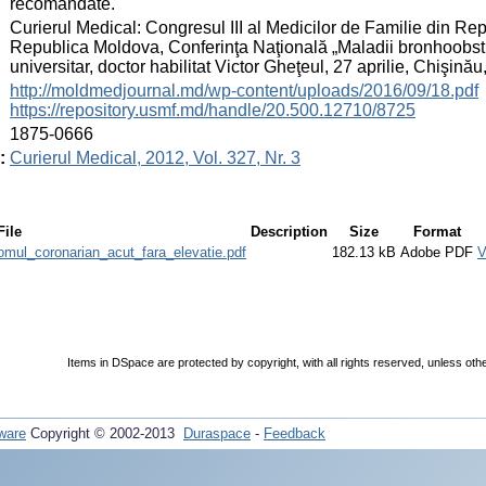
recomandate.
:
Curierul Medical: Congresul III al Medicilor de Familie din R
Republica Moldova, Conferinţa Naţională „Maladii bronhoobstru
universitar, doctor habilitat Victor Gheţeul, 27 aprilie, Chişin
:
http://moldmedjournal.md/wp-content/uploads/2016/09/18.pdf
https://repository.usmf.md/handle/20.500.12710/8725
:
1875-0666
:
Curierul Medical, 2012, Vol. 327, Nr. 3
File
Description
Size
Format
mul_coronarian_acut_fara_elevatie.pdf
182.13 kB
Adobe PDF
V
Items in DSpace are protected by copyright, with all rights reserved, unless oth
ware
Copyright © 2002-2013
Duraspace
-
Feedback