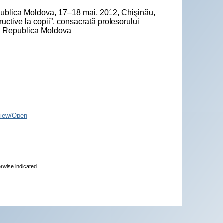
epublica Moldova, 17–18 mai, 2012, Chişinău,
ctive la copii”, consacrată profesorului
ău, Republica Moldova
iew/Open
erwise indicated.