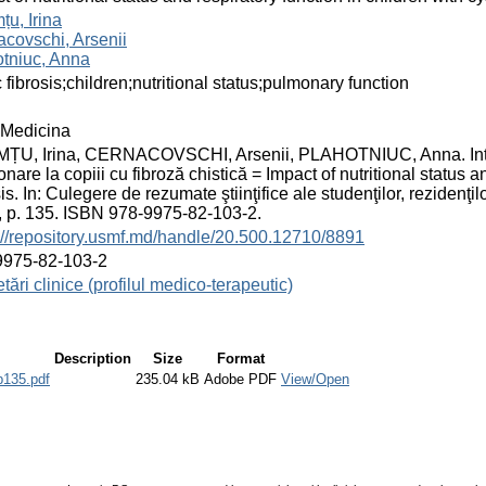
u, Irina
covschi, Arsenii
tniuc, Anna
c fibrosis;children;nutritional status;pulmonary function
Medicina
U, Irina, CERNACOVSCHI, Arsenii, PLAHOTNIUC, Anna. Interrelaț
nare la copiii cu fibroză chistică = Impact of nutritional status an
sis. In: Culegere de rezumate ştiinţifice ale studenţilor, rezidenţi
 p. 135. ISBN 978-9975-82-103-2.
://repository.usmf.md/handle/20.500.12710/8891
9975-82-103-2
tări clinice (profilul medico-terapeutic)
Description
Size
Format
p135.pdf
235.04 kB
Adobe PDF
View/Open