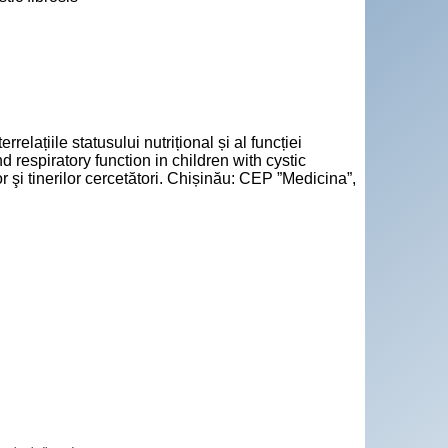
iile statusului nutrițional și al funcției
d respiratory function in children with cystic
lor şi tinerilor cercetători. Chișinău: CEP ”Medicina”,