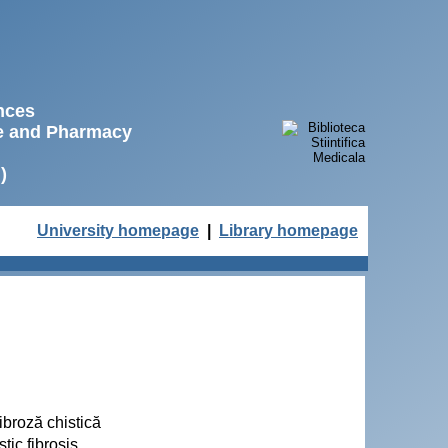
ences
ne and Pharmacy
)
University homepage
|
Library homepage
fibroză chistică
tic fibrosis