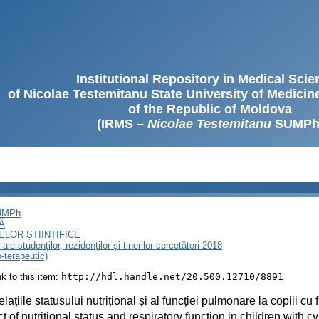
Institutional Repository in Medical Sci
of Nicolae Testemitanu State University of Medici
of the Republic of Moldova
(IRMS –
Nicolae Testemitanu
SUMPh
SUMPh
Ă
LOR ȘTIINȚIFICE
le studenților, rezidenților și tinerilor cercetători 2018
o-terapeutic)
ink to this item:
http://hdl.handle.net/20.500.12710/8891
relațiile statusului nutrițional și al funcției pulmonare la copiii cu 
t of nutritional status and respiratory function in children with cys