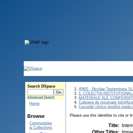
Search DSpace
IRMS - Nicolae Testemitanu 
1. COLECȚIA INSTITUȚIONAL
Advanced Search
MATERIALE ALE CONFERINȚE
Culegere de rezumate științifice a
Home
Cercetări clinice (profilul medic
Please use this identifier to cite or l
Browse
Communities
Title
:
Inter
& Collections
Other Titles
:
Impac