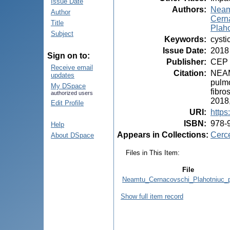
Issue Date
Authors
:
Neamț
Author
Cerna
Title
Plaho
Subject
Keywords
:
cysti
Issue Date
:
2018
Sign on to:
Publisher
:
CEP 
Receive email
Citation
:
NEAMȚ
updates
pulmo
My DSpace
fibro
authorized users
2018,
Edit Profile
URI
:
https
ISBN
:
978-
Help
Appears in Collections:
Cerce
About DSpace
Files in This Item:
File
Neamtu_Cernacovschi_Plahotniuc_
Show full item record