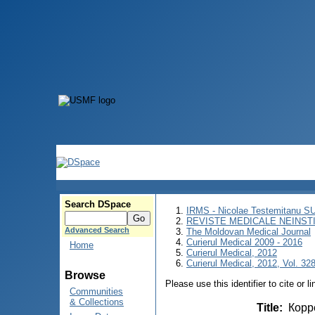
Search DSpace
IRMS - Nicolae Testemitanu 
REVISTE MEDICALE NEINST
Advanced Search
The Moldovan Medical Journal
Curierul Medical 2009 - 2016
Home
Curierul Medical, 2012
Curierul Medical, 2012, Vol. 328
Browse
Please use this identifier to cite or l
Communities
& Collections
Title
:
Корр