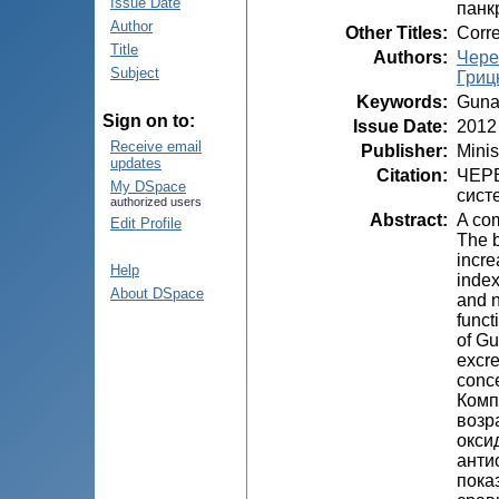
Issue Date
панк
Author
Other Titles
:
Corre
Title
Authors
:
Черем
Subject
Грицк
Keywords
:
Guna 
Sign on to:
Issue Date
:
2012
Receive email
Publisher
:
Minis
updates
Citation
:
ЧЕРЕ
My DSpace
систе
authorized users
Abstract
:
A com
Edit Profile
The b
incre
Help
index
About DSpace
and n
funct
of Gu
excre
conce
Комп
возр
окси
анти
пока