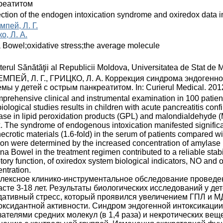
реатитом
ction of the endogen intoxication syndrome and oxiredox data in
пей, Л. Г.
о, Л. А.
Bowel;oxidative stress;the average molecule
terul Sănătăţii al Republicii Moldova, Universitatea de Stat de
МПЕЙ, Л. Г., ГРИЦКО, Л. А. Коррекция синдрома эндогенно
мы у детей с острым панкреатитом. In: Curierul Medical. 2012,
prehensive clinical and instrumental examination in 100 patients
iological studies results in children with acute pancreatitis co
ase in lipid peroxidation products (GPL) and malondialdehyde (M
. The syndrome of endogenous intoxication manifested significan
ecrotic materials (1.6-fold) in the serum of patients compared w
ion were determined by the increased concentration of amylase (
na Bowel in the treatment regimen contributed to a reliable stab
tory function, of oxiredox system biological indicators, NO and
ntration.
лексное клинико-инструментальное обследование проведен
асте 3-18 лет. Результаты биологических исследований у д
дативный стресс, который проявился увеличением ГПЛ и 
оксидантной активности. Синдром эндогенной интоксикац
зателями средних молекул (в 1,4 раза) и некротических веще