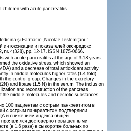
 children with acute pancreatitis
 Medicină şi Farmacie „Nicolae Testemiţanu”
й интоксикации и показателей оксиредокс
 nr. 4(328), pp. 12-17. ISSN 1875-0666.
 with acute pancreatitis at the age of 3-18 years.
nfirmed the oxidative stress, which showed an
DA) and a decrease of total antioxidant activity
tly in middle molecules higher rates (1.4-fold)
ith the control group. Changes in the excretory
2N) and lipase (1.5 N) in the serum. The inclusion
ilization and reconstruction of the pancreas
 of the middle molecules and necrotic substances
о 100 пациентам с острым панкреатитом в
етей с острым панкреатитом подтвердили
МДА и снижением индекса общей
ии проявлялся достоверно повышенными
ств (в 1,6 раза) в сыворотке больных по