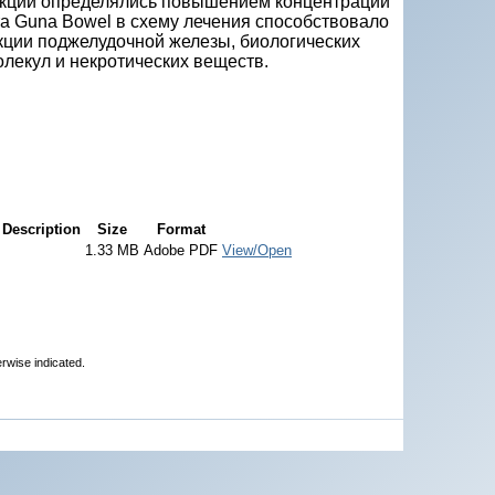
ункции определялись повышением концентрации
та Guna Bowel в схему лечения способствовало
кции поджелудочной железы, биологических
лекул и некротических веществ.
Description
Size
Format
1.33 MB
Adobe PDF
View/Open
erwise indicated.