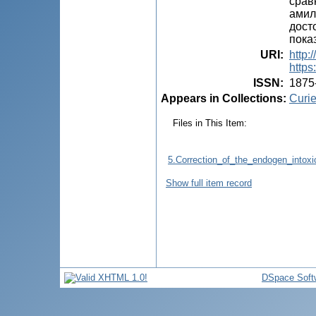
срав
амил
дост
пока
URI
:
http:
https
ISSN
:
1875
Appears in Collections:
Curie
Files in This Item:
5.Correction_of_the_endogen_intoxi
Show full item record
DSpace Soft