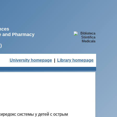
ences
ne and Pharmacy
)
University homepage
|
Library homepage
сиредокс системы у детей с острым