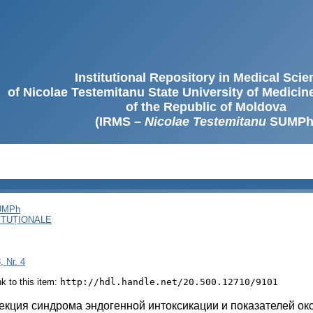
Institutional Repository in Medical Sci
of Nicolae Testemitanu State University of Medici
of the Republic of Moldova
(IRMS –
Nicolae Testemitanu
SUMPh
SUMPh
ITUȚIONALE
, Nr. 4
ink to this item:
http://hdl.handle.net/20.500.12710/9101
екция синдрома эндогенной интоксикации и показателей ок