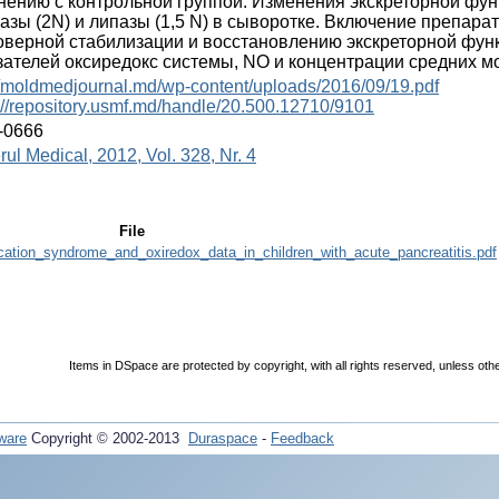
нению с контрольной группой. Изменения экскреторной ф
азы (2N) и липазы (1,5 N) в сыворотке. Включение препара
оверной стабилизации и восстановлению экскреторной фун
зателей оксиредокс системы, NO и концентрации средних мо
//moldmedjournal.md/wp-content/uploads/2016/09/19.pdf
://repository.usmf.md/handle/20.500.12710/9101
-0666
rul Medical, 2012, Vol. 328, Nr. 4
File
cation_syndrome_and_oxiredox_data_in_children_with_acute_pancreatitis.pdf
Items in DSpace are protected by copyright, with all rights reserved, unless oth
ware
Copyright © 2002-2013
Duraspace
-
Feedback