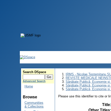
Search DSpace
IRMS - Nicolae Testemitanu 
REVISTE MEDICALE NEINST
Advanced Search
Sănătate Publică, Economie ş
Sănătate Publică, Economie ş
Home
Sănătate Publică, Economie şi 
Please use this identifier to cite or l
Browse
Communities
Title
& Collections
Other Titles