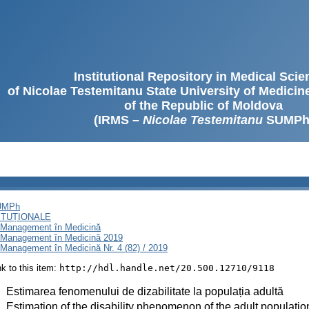
Institutional Repository in Medical Sci
of Nicolae Testemitanu State University of Medici
of the Republic of Moldova
(IRMS –
Nicolae Testemitanu
SUMPh
SUMPh
ITUȚIONALE
i Management în Medicină
i Management în Medicină 2019
Management în Medicină Nr. 4 (82) / 2019
ink to this item:
http://hdl.handle.net/20.500.12710/9118
:
Estimarea fenomenului de dizabilitate la populația adultă
:
Estimation of the disability phenomenon of the adult populatio