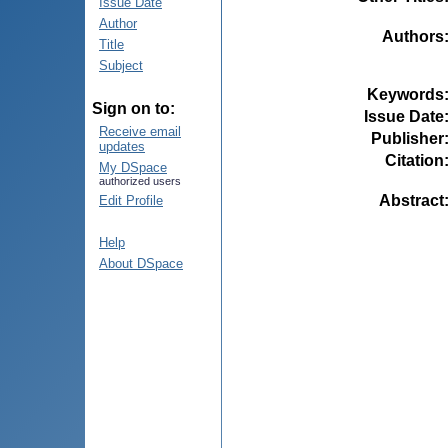
Issue Date
Author
Authors
Title
Subject
Keywords
Sign on to:
Issue Date
Receive email
Publisher
updates
Citation
My DSpace
authorized users
Abstract
Edit Profile
Help
About DSpace