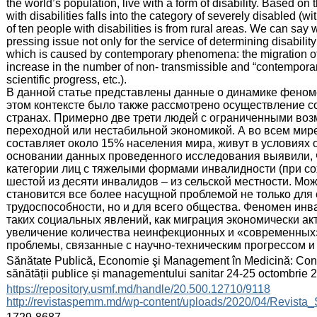
the world’s population, live with a form of disability. Based on 
with disabilities falls into the category of severely disabled (w
of ten people with disabilities is from rural areas. We can say wi
pressing issue not only for the service of determining disabilit
which is caused by contemporary phenomena: the migration of 
increase in the number of non- transmissible and “contemporary
scientific progress, etc.).
В данной статье представлены данные о динамике феном
этом контексте было также рассмотрено осуществление 
странах. Примерно две трети людей с ограниченными во
переходной или нестабильной экономикой. А во всем мире
составляет около 15% населения мира, живут в условиях
основании данных проведенного исследования выявили, 
категории лиц с тяжелыми формами инвалидности (при со
шестой из десяти инвалидов – из сельской местности. Мож
становится все более насущной проблемой не только для
трудоспособности, но и для всего общества. Феномен инв
таких социальных явлений, как миграция экономически ак
увеличение количества неинфекционных и «современных
проблемы, связанные с научно-техническим прогрессом и т
:
Sănătate Publică, Economie şi Management în Medicină: Congres
sănătății publice și managementului sanitar 24-25 octombrie
:
https://repository.usmf.md/handle/20.500.12710/9118
http://revistaspemm.md/wp-content/uploads/2020/04/Revis