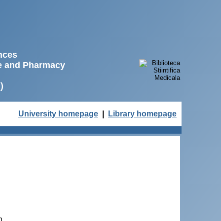
ences
ne and Pharmacy
)
University homepage
|
Library homepage
n