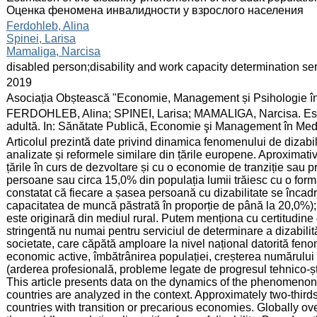
Оценка феномена инвалидности у взрослого населения
:
Ferdohleb, Alina
Spinei, Larisa
Mamaliga, Narcisa
:
disabled person;disability and work capacity determination se
:
2019
:
Asociația Obștească "Economie, Management și Psihologie î
:
FERDOHLEB, Alina; SPINEI, Larisa; MAMALIGA, Narcisa. Estim
adultă. In: Sănătate Publică, Economie şi Management în Medi
:
Articolul prezintă date privind dinamica fenomenului de dizabili
analizate și reformele similare din țările europene. Aproximativ
țările în curs de dezvoltare și cu o economie de tranziție sau p
persoane sau circa 15,0% din populația lumii trăiesc cu o formă 
constatat că fiecare a șasea persoană cu dizabilitate se încadr
capacitatea de muncă păstrată în proporție de până la 20,0%); 
este originară din mediul rural. Putem menționa cu certitudine 
stringentă nu numai pentru serviciul de determinare a dizabilită
societate, care căpătă amploare la nivel național datorită fen
economic active, îmbătrânirea populației, creșterea numărului
(arderea profesională, probleme legate de progresul tehnico-știin
This article presents data on the dynamics of the phenomenon 
countries are analyzed in the context. Approximately two-thirds 
countries with transition or precarious economies. Globally ov