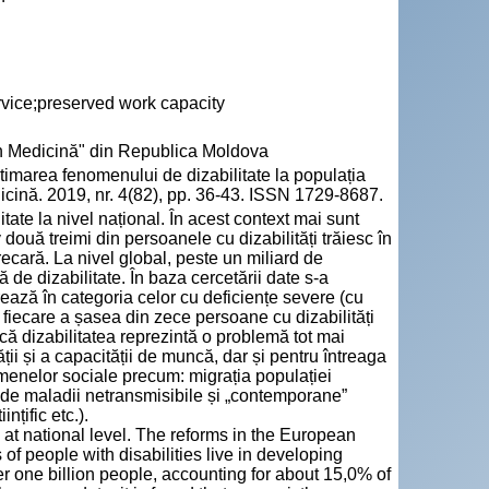
rvice;preserved work capacity
n Medicină" din Republica Moldova
area fenomenului de dizabilitate la populația
cină. 2019, nr. 4(82), pp. 36-43. ISSN 1729-8687.
tate la nivel național. În acest context mai sunt
 două treimi din persoanele cu dizabilități trăiesc în
recară. La nivel global, peste un miliard de
de dizabilitate. În baza cercetării date s-a
ează în categoria celor cu deficiențe severe (cu
fiecare a șasea din zece persoane cu dizabilități
că dizabilitatea reprezintă o problemă tot mai
ții și a capacității de muncă, dar și pentru întreaga
omenelor sociale precum: migrația populației
 de maladii netransmisibile și „contemporane”
țific etc.).
at national level. The reforms in the European
of people with disabilities live in developing
er one billion people, accounting for about 15,0% of