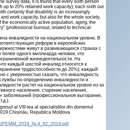
the survey data, it is found that every sixth person
ith up to 20% retained work capacity); each sixth out
th certainty that disability is an increasingly
y and work capacity, but also for the whole society,
the economically active population, aging, the
” (professional burnout, related to technical-
ена инвалидности на национальном уровне. В
соответствующих реформ в европейских
зможностями живут в развивающихся странах с
 более одного миллиарда человек, что
 ограниченной жизнедеятельности. На
что каждый шестой инвалид относится к
хранении трудоспособности до 20%); каждый
но с уверенностью сказать, что инвалидность
 службы по определению инвалидности и
алидности растет на национальном уровне из-за
тивного населения, старение населения,
» заболеваний (профессиональное выгорание,
.д.).
ul al VIII-lea al specialiștilor din domeniul
 2019 Chișinău, Republica Moldova
ta_SPEMM_2019_Nr.4_82_2019.pdf