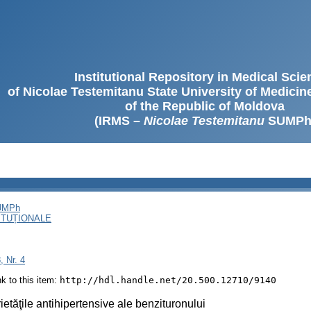
Institutional Repository in Medical Sci
of Nicolae Testemitanu State University of Medici
of the Republic of Moldova
(IRMS –
Nicolae Testemitanu
SUMPh
SUMPh
ITUȚIONALE
, Nr. 4
ink to this item:
http://hdl.handle.net/20.500.12710/9140
ietăţile antihipertensive ale benzituronului