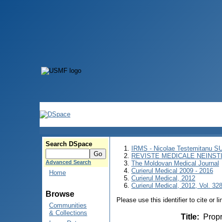
Search DSpace
IRMS - Nicolae Testemitanu 
REVISTE MEDICALE NEINST
Advanced Search
The Moldovan Medical Journal
Curierul Medical 2009 - 2016
Home
Curierul Medical, 2012
Curierul Medical, 2012, Vol. 328
Browse
Please use this identifier to cite or l
Communities
& Collections
Title
:
Propr