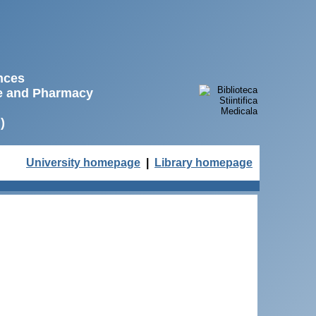
ences
ne and Pharmacy
)
University homepage
|
Library homepage