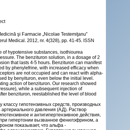
ect
 Medicină şi Farmacie „Nicolae Testemiţanu”
ierul Medical. 2012, nr. 4(328), pp. 41-45. ISSN
e of hypotensive substances, isothiourea
 pressure. The benzituron solution, in a dosage of 2
ion that lasts 4-5 hours. Benzituron can manifest
sed by phenylefrine, with increased efficacy when
eptors are not occupied and can react with alpha-
d by benyituron, even below the initial level.
ating action of benzituron. Our research showed
ressure), while a subsequent injection of
ter benzituron, reestablished the level of blood
у классу гипотензивных средств, производных
 артериального давления (АД). Раствор
ипотензивное и антигипeртензивное действия,
, при гипертонии вызванное фенилэфрином, а
оном показывает, что альфа -