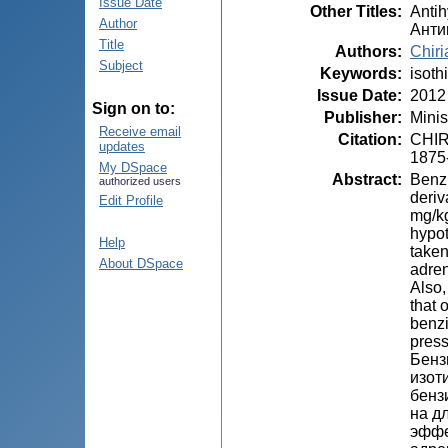
Issue Date
Other Titles
:
Antih
Author
Анти
Title
Authors
:
Chiri
Subject
Keywords
:
isoth
Issue Date
:
2012
Sign on to:
Publisher
:
Minis
Receive email
Citation
:
CHIRI
updates
1875
My DSpace
Abstract
:
Benzi
authorized users
deriv
Edit Profile
mg/kg
hypot
Help
taken
About DSpace
adren
Also,
that 
benzi
press
Бенз
изот
бенз
на д
эффе