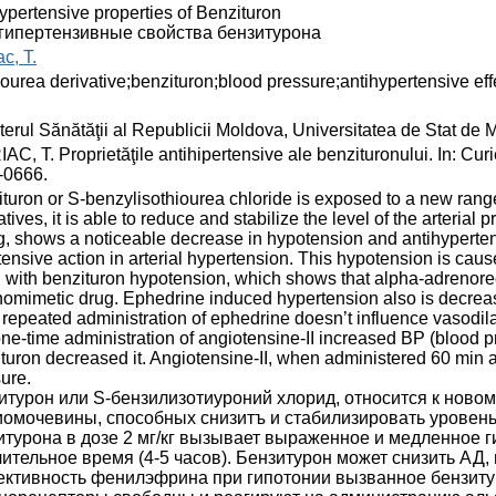
ypertensive properties of Benzituron
гипертензивные свойства бензитурона
ac, T.
iourea derivative;benzituron;blood pressure;antihypertensive eff
terul Sănătăţii al Republicii Moldova, Universitatea de Stat de
AC, T. Proprietăţile antihipertensive ale benzituronului. In: Cur
-0666.
turon or S-benzylisothiourea chloride is exposed to a new rang
atives, it is able to reduce and stabilize the level of the arterial
, shows a noticeable decrease in hypotension and antihypertens
ensive action in arterial hypertension. This hypotension is cau
 with benzituron hypotension, which shows that alpha-adrenorec
omimetic drug. Ephedrine induced hypertension also is decrease
 repeated administration of ephedrine doesn’t influence vasodil
one-time administration of angiotensine-II increased BP (blood p
turon decreased it. Angiotensine-II, when administered 60 min af
ure.
итурон или S-бензилизотиуроний хлорид, относится к новом
иомочевины, способных снизитъ и стабилизировать уровень
итурона в дозе 2 мг/кг вызывает выраженное и медленное г
лительное время (4-5 часов). Бензитурон может снизить АД
ктивность фенилэфрина при гипотонии вызванное бензитур