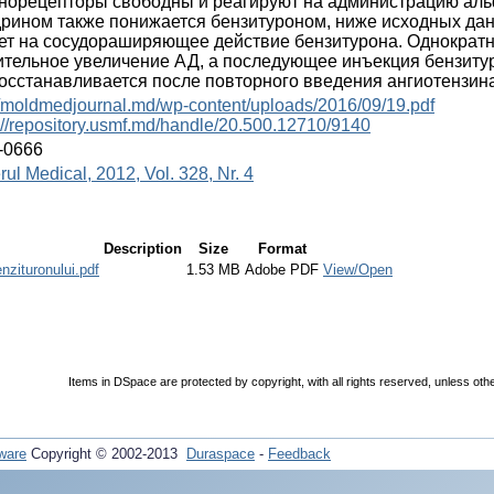
норецепторы свободны и реагируют на администрацию аль
рином также понижается бензитуроном, ниже исходных дан
ет на сосудораширяющее действие бензитурона. Однократн
ительное увеличение АД, а последующее инъекция бензиту
осстанавливается после повторного введения ангиотензина-
//moldmedjournal.md/wp-content/uploads/2016/09/19.pdf
://repository.usmf.md/handle/20.500.12710/9140
-0666
rul Medical, 2012, Vol. 328, Nr. 4
Description
Size
Format
nzituronului.pdf
1.53 MB
Adobe PDF
View/Open
Items in DSpace are protected by copyright, with all rights reserved, unless oth
ware
Copyright © 2002-2013
Duraspace
-
Feedback