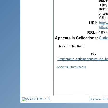
aдре
эфед
влия
знач
АД в
URI
:
http:
https
ISSN
:
1875
Appears in Collections:
Curie
Files in This Item:
File
Proprietatile_antihipertensive_ale_be
Show full item record
DSpace Soft