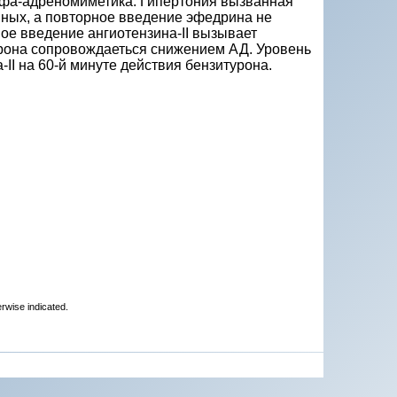
фа-адреномиметика. Гипертония вызванная
ных, а повторное введение эфедрина не
ое введение ангиотензина-II вызывает
рона сопровождаеться снижением АД. Уровень
II на 60-й минуте действия бензитурона.
erwise indicated.