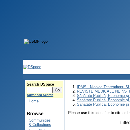
Search DSpace
IRMS - Nicolae Testemitanu 
REVISTE MEDICALE NEINST
Advanced Search
Sănătate Publică, Economie ş
Sănătate Publică, Economie ş
Home
Sănătate Publică, Economie şi 
Please use this identifier to cite or l
Browse
Communities
Title
& Collections