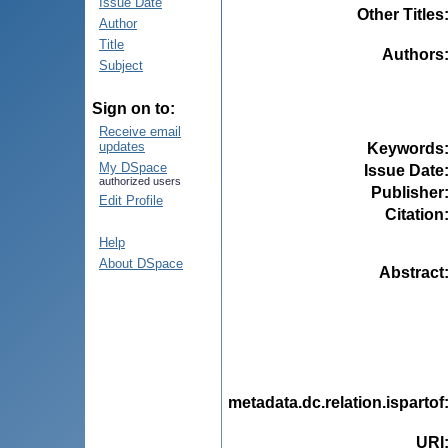
Issue Date
Other Titles
Author
Title
Authors
Subject
Sign on to:
Receive email
updates
Keywords
My DSpace
Issue Date
authorized users
Publisher
Edit Profile
Citation
Help
About DSpace
Abstract
metadata.dc.relation.ispartof
URI