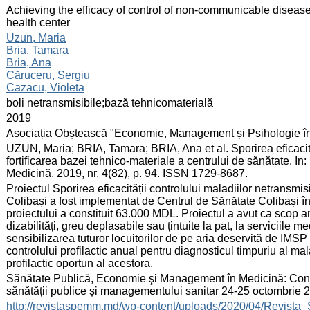
:
Achieving the efficacy of control of non-communicable diseases 
health center
:
Uzun, Maria
Bria, Tamara
Bria, Ana
Căruceru, Sergiu
Cazacu, Violeta
:
boli netransmisibile;bază tehnicomaterială
:
2019
:
Asociația Obștească "Economie, Management și Psihologie î
:
UZUN, Maria; BRIA, Tamara; BRIA, Ana et al. Sporirea eficacităț
fortificarea bazei tehnico-materiale a centrului de sănătate. 
Medicină. 2019, nr. 4(82), p. 94. ISSN 1729-8687.
:
Proiectul Sporirea eficacității controlului maladiilor netransmis
Colibași a fost implementat de Centrul de Sănătate Colibași 
proiectului a constituit 63.000 MDL. Proiectul a avut ca scop
dizabilități, greu deplasabile sau țintuite la pat, la serviciile m
sensibilizarea tuturor locuitorilor de pe aria deservită de IMS
controlului profilactic anual pentru diagnosticul timpuriu al ma
profilactic oportun al acestora.
:
Sănătate Publică, Economie şi Management în Medicină: Congres
sănătății publice și managementului sanitar 24-25 octombrie
:
http://revistaspemm.md/wp-content/uploads/2020/04/Revis