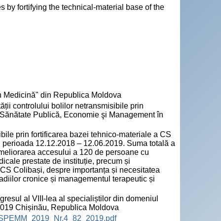
by fortifying the technical-material base of the
n Medicină" din Republica Moldova
ii controlului bolilor netransmisibile prin
In: Sănătate Publică, Economie şi Management în
ibile prin fortificarea bazei tehnico-materiale a CS
în perioada 12.12.2018 – 12.06.2019. Suma totală a
 ameliorarea accesului a 120 de persoane cu
edicale prestate de instituție, precum și
P CS Colibași, despre importanța și necesitatea
ladiilor cronice și managementul terapeutic și
ul al VIII-lea al specialiștilor din domeniul
 2019 Chișinău, Republica Moldova
ta_SPEMM_2019_Nr.4_82_2019.pdf