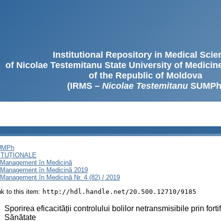
Institutional Repository in Medical Sci
of Nicolae Testemitanu State University of Medici
of the Republic of Moldova
(IRMS –
Nicolae Testemitanu
SUMPh
SUMPh
ITUȚIONALE
i Management în Medicină
i Management în Medicină 2019
Management în Medicină Nr. 4 (82) / 2019
ink to this item:
http://hdl.handle.net/20.500.12710/9185
:
Sporirea eficacității controlului bolilor netransmisibile prin for
Sănătate