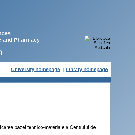
ences
ne and Pharmacy
)
University homepage
|
Library homepage
tificarea bazei tehnico-materiale a Centrului de