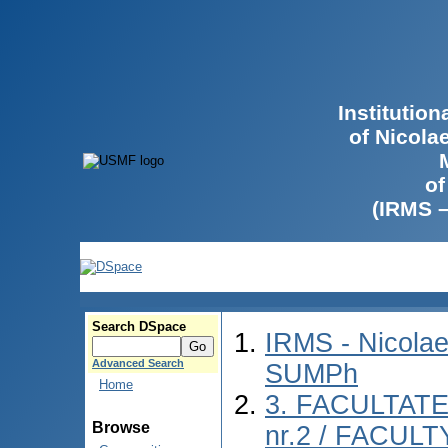
Institutio
of Nicola
of
(IRMS 
Search DSpace
IRMS - Nicolae
Advanced Search
SUMPh
Home
3. FACULTAT
Browse
nr.2 / FACUL