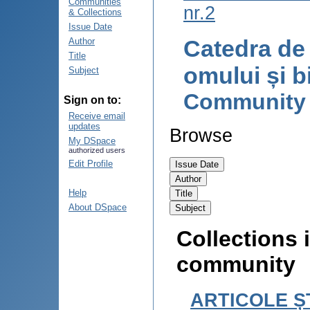
Communities
nr.2
& Collections
Issue Date
Catedra de 
Author
Title
omului și b
Subject
Community
Sign on to:
Receive email
updates
Browse
My DSpace
authorized users
Edit Profile
Help
About DSpace
Collections i
community
ARTICOLE ȘT