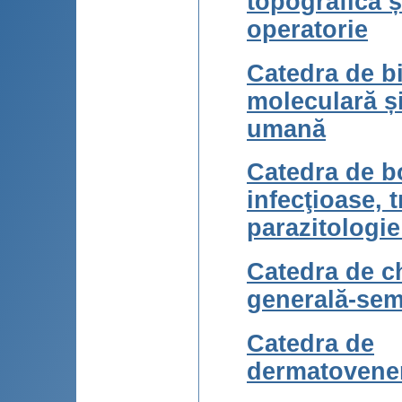
topografică ș
operatorie
Catedra de b
moleculară ș
umană
Catedra de b
infecţioase, t
parazitologi
Catedra de c
generală-sem
Catedra de
dermatovene