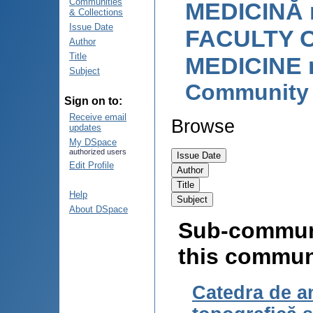
Communities
MEDICINĂ n
& Collections
Issue Date
FACULTY 
Author
Title
MEDICINE n
Subject
Community
Sign on to:
Receive email
Browse
updates
My DSpace
authorized users
Edit Profile
Help
About DSpace
Sub-communi
this commun
Catedra de a