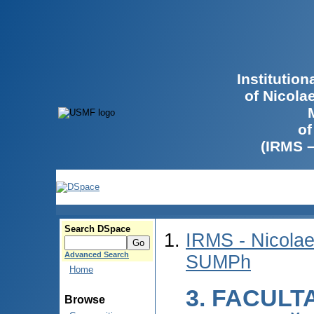
Institutio
of Nicola
of
(IRMS 
Search DSpace
IRMS - Nicolae
Advanced Search
SUMPh
Home
3. FACULT
Browse