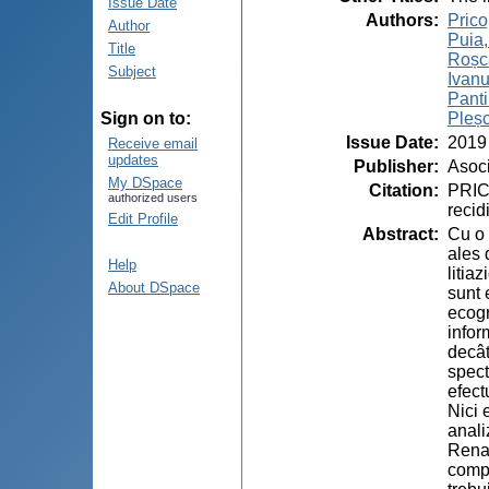
Issue Date
Authors
:
Prico
Author
Puia
Title
Roșc
Subject
Ivanu
Pant
Pleș
Sign on to:
Issue Date
:
2019
Receive email
updates
Publisher
:
Asoci
My DSpace
Citation
:
PRICO
authorized users
recid
Edit Profile
Abstract
:
Cu o 
ales 
Help
litia
About DSpace
sunt 
ecogr
infor
decât
spect
efect
Nici 
anali
Renal
compl