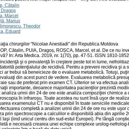
p, Cătalin
, Dragoș
a, Marcel
ță, Marius
ilimonescu, Theodor
ca, Eduard
aţia chirurgilor “Nicolae Anestiadi” din Republica Moldova
P, Cătalin, PUIA, Dragoș, ROȘCA, Marcel, et al. De ce nu inves
ivă? In: Arta Medica. 2019, nr. 1(70), pp. 47-51. ISSN 1810-1852
incidenţă şi o prevalenţă în creştere peste tot in lume, nefrolit
datorită potenţialului de recidivă. Pentru a preveni recidiva şi a st
zici ar trebui să beneicieze de o evaluare metabolică. Totuşi, puţin
evaluaţi din acest punct de vedere. Evaluarea metabolică presupu
aie sau de preferat prin examen CT. Ulterior se va efectua analiz
maţii importante, deoarece majoritatea pacienţilor prezintă modii
 analiza urinii din 24 de ore este analiza compoziţiei chimice a
roscopia în infraroşu. Toate acestea nu sunt însă uşor de realiza
uarea examenului CT nu e disponibil în toate serviciile medicale
efectuarea completă a analizei urinii din 24 de ore nu este uşor de
za prin spectroscopie a calculilor e disponibilă abia din aprilie 
 Iaşi (iind unicul centru din sud-estul Europei). Pe lângă conşti
etă e necesară crearea unei echipe complexe urolog-nefrolog-bioc