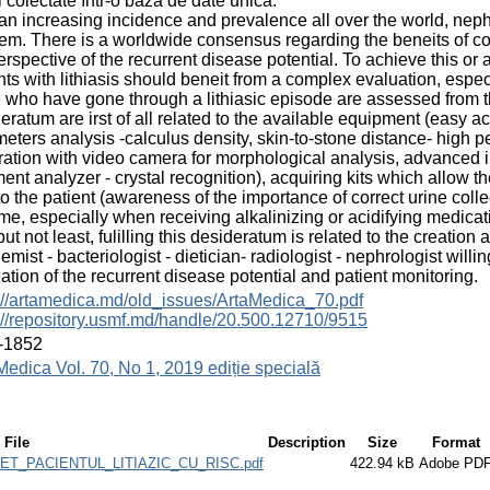
i colectate într-o bază de date unică.
an increasing incidence and prevalence all over the world, nephr
em. There is a worldwide consensus regarding the beneits of c
erspective of the recurrent disease potential. To achieve this or at
nts with lithiasis should beneit from a complex evaluation, especi
 who have gone through a lithiasic episode are assessed from thi
eratum are irst of all related to the available equipment (easy 
eters analysis -calculus density, skin-to-stone distance- high 
ation with video camera for morphological analysis, advanced i
ent analyzer - crystal recognition), acquiring kits which allow the
to the patient (awareness of the importance of correct urine col
me, especially when receiving alkalinizing or acidifying medicatio
but not least, fulilling this desideratum is related to the creatio
emist - bacteriologist - dietician- radiologist - nephrologist wi
ation of the recurrent disease potential and patient monitoring.
://artamedica.md/old_issues/ArtaMedica_70.pdf
://repository.usmf.md/handle/20.500.12710/9515
-1852
Medica Vol. 70, No 1, 2019 ediție specială
File
Description
Size
Format
_PACIENTUL_LITIAZIC_CU_RISC.pdf
422.94 kB
Adobe PD