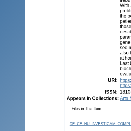
trebu
With 
probl
the p
patie
those
desid
param
gener
sedim
also 
at ho
Last 
bioch
evalu
URI
:
https
https
ISSN
:
1810
Appears in Collections:
Arta 
Files in This Item:
DE_CE_NU_INVESTIGAM_COMPLET