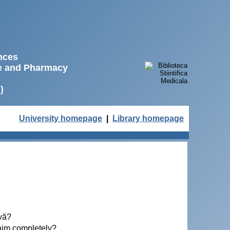
ences
ne and Pharmacy
)
University homepage
|
Library homepage
ivă?
 him completely?