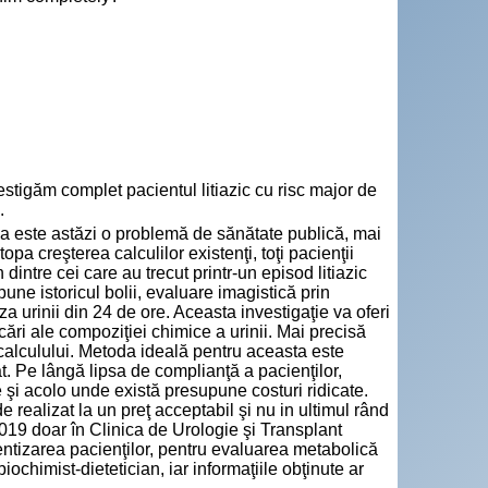
tigăm complet pacientul litiazic cu risc major de
.
iaza este astăzi o problemă de sănătate publică, mai
opa creşterea calculilor existenţi, toţi pacienţii
 dintre cei care au trecut printr-un episod litiazic
ne istoricul bolii, evaluare imagistică prin
a urinii din 24 de ore. Aceasta investigaţie va oferi
cări ale compoziţiei chimice a urinii. Mai precisă
 calculului. Metoda ideală pentru aceasta este
t. Pe lângă lipsa de complianţă a pacienţilor,
 şi acolo unde există presupune costuri ridicate.
 realizat la un preţ acceptabil şi nu in ultimul rând
2019 doar în Clinica de Urologie şi Transplant
entizarea pacienţilor, pentru evaluarea metabolică
himist-dietetician, iar informaţiile obţinute ar