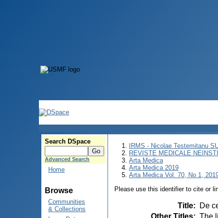
Search DSpace
IRMS - Nicolae Testemitanu 
REVISTE MEDICALE NEINST
Advanced Search
Arta Medica
Arta Medica 2019
Home
Arta Medica Vol. 70, No 1, 2019
Please use this identifier to cite or l
Browse
Communities
Title
:
De ce
& Collections
Other Titles
:
The l