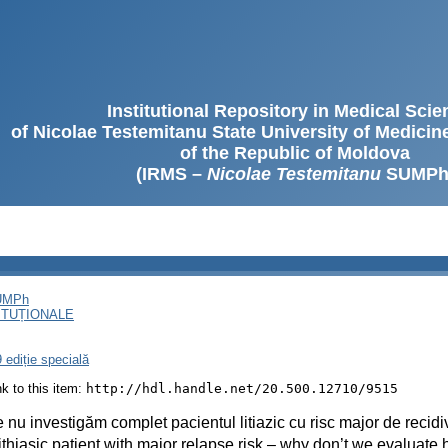
Institutional Repository in Medical Sci
of Nicolae Testemitanu State University of Medici
of the Republic of Moldova
(IRMS –
Nicolae Testemitanu
SUMPh
SUMPh
ITUȚIONALE
 ediție specială
ink to this item:
http://hdl.handle.net/20.500.12710/9515
 nu investigăm complet pacientul litiazic cu risc major de recid
ithiasic patient with major relapse risk – why don’t we evaluate