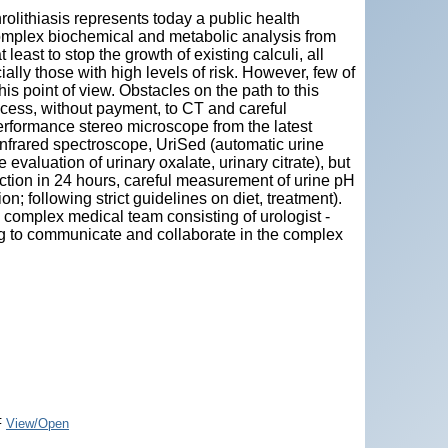
olithiasis represents today a public health
omplex biochemical and metabolic analysis from
 least to stop the growth of existing calculi, all
ally those with high levels of risk. However, few of
s point of view. Obstacles on the path to this
access, without payment, to CT and careful
performance stereo microscope from the latest
nfrared spectroscope, UriSed (automatic urine
 evaluation of urinary oxalate, urinary citrate), but
lection in 24 hours, careful measurement of urine pH
n; following strict guidelines on diet, treatment).
n a complex medical team consisting of urologist -
lling to communicate and collaborate in the complex
F
View/Open