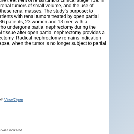
e treatment of renal tumors clinical stage T1a. In
 renal tumors of small volume, and the use of
f these renal masses. The study’s purpose: to
atients with renal tumors treated by open partial
 36 patients, 23 women and 13 men with a
, who undergone partial nephrectomy during the
l tissue after open partial nephrectomy provides a
rectomy. Radical nephrectomy remains indication
lapse, when the tumor is no longer subject to partial
DF
View/Open
erwise indicated.