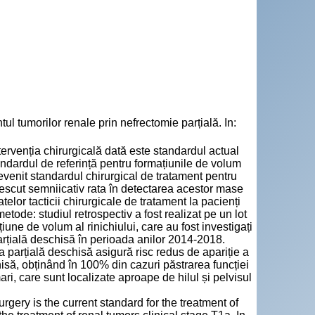
tumorilor renale prin nefrectomie parțială. In:
ervenția chirurgicală dată este standardul actual
andardul de referință pentru formațiunile de volum
devenit standardul chirurgical de tratament pentru
 crescut semniicativ rata în detectarea acestor mase
elor tacticii chirurgicale de tratament la pacienți
metode: studiul retrospectiv a fost realizat pe un lot
iune de volum al rinichiului, care au fost investigați
 parțială deschisă în perioada anilor 2014-2018.
 parțială deschisă asigură risc redus de apariție a
isă, obținând în 100% din cazuri păstrarea funcției
ri, care sunt localizate aproape de hilul și pelvisul
gery is the current standard for the treatment of