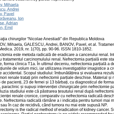
v, Mihaela
cu, Andrei
v, Pavel
răveanu, Ion
se, Adrian
n, Emil
aţia chirurgilor “Nicolae Anestiadi” din Republica Moldova
V, Mihaela, GALESCU, Andrei, BANOV, Pavel, et al. Tratamentul 
Medica. 2019, nr. 1(70), pp. 90-96. ISSN 1810-1852.
ctomia este metoda radicală de eradicare a cancerului renal. Int
u tratamentul carcinomulului renal. Nefrectomia parțială este st
e, forma clinica T1a. În ultimul deceniu, nefrectomia parțială a 
țiunile de volum mici, iar utilizarea investigațiilor imagistice a
e accidental. Scopul studiului: îmbunătățirea și evaluarea rezultat
mori renale tratați prin nefrectomii parțiale deschise. Material și 
 de pacienți, 23 de femei și 13 bărbați, cu diagnosticul de formaț
c, paraclinic și supuși intervenției chirurgicale prin nefrectomie
uzia studiului este că păstrarea țesutului renal după nefrectomia
cienței renale cronice, comparativ cu nefrectomia radicală desch
e. Nefrectomia radicală rămâne a i indicația pentru tumori mai ma
 sau în caz de recidivă, când tumora nu mai este supusă NP.
ectomy is the radical method of eradication of kidney cancer. Sur