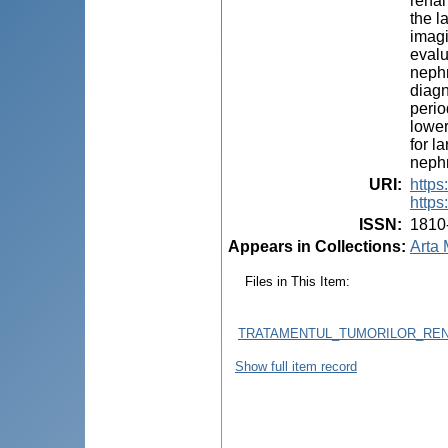
renal
the l
imagi
evalu
nephr
diagn
perio
lower
for l
neph
URI
:
https
https
ISSN
:
1810
Appears in Collections:
Arta 
Files in This Item:
TRATAMENTUL_TUMORILOR_REN
Show full item record