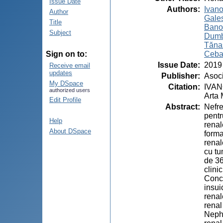
Issue Date
Authors
:
Ivano
Author
Gales
Title
Bano
Subject
Dumb
Tăna
Ceba
Sign on to:
Issue Date
:
2019
Receive email
updates
Publisher
:
Asoci
My DSpace
Citation
:
IVANO
authorized users
Arta 
Edit Profile
Abstract
:
Nefre
pentr
Help
renal
About DSpace
forma
renal
cu tu
de 36
clini
Concl
insui
renal
renal
Nephr