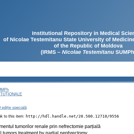
Institutional Repository in Medical Sci
of Nicolae Testemitanu State University of Medici
of the Republic of Moldova
(IRMS –
Nicolae Testemitanu
SUMPh
SUMPh
ITUȚIONALE
 ediție specială
ink to this item:
http://hdl.handle.net/20.500.12710/9556
mentul tumorilor renale prin nefrectomie parțială
 tumors treatment by partial nephrectomy