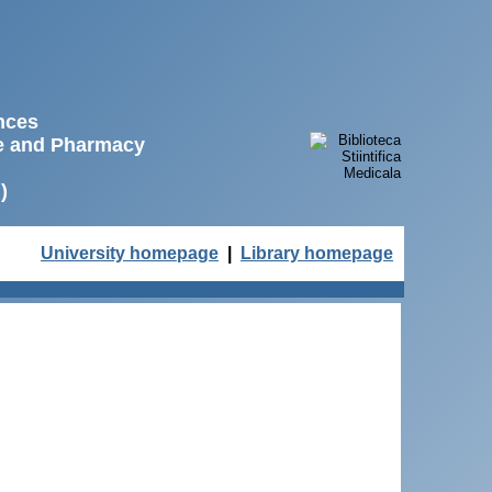
ences
ne and Pharmacy
)
University homepage
|
Library homepage