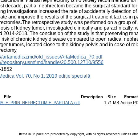
 carcinoma. Partial nephrectomy is no widely recommended for th
ast decade, partial nephrectom became the surgical standard for
ng investigations increased the rate of accidentally detection o
ate and improve the results of the surgical treatment tactics in p
ectomies.The retrospective study was performed on a group of
osis of kidney tumor, investigated clinically and paraclinically
d 2014-2018. The conclusion of the study is that preserving rena
 risk of chronic kidney disease compared to open radical neph
arger tumors, located close to the kidney pelvis and in case of re
rectomy.
://artamedica.md/old_issues/ArtaMedica_70.pdf
://repository.usmf.md/handle/20.500.12710/9556
-1852
Medica Vol. 70, No 1, 2019 ediție specială
File
Description
Size
Format
ALE_PRIN_NEFRECTOMIE_PARTIALA.pdf
1.71 MB
Adobe P
Items in DSpace are protected by copyright, with all rights reserved, unless oth