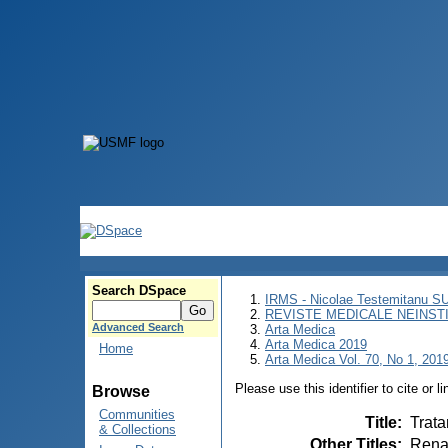
Search DSpace
IRMS - Nicolae Testemitanu 
REVISTE MEDICALE NEINST
Advanced Search
Arta Medica
Arta Medica 2019
Home
Arta Medica Vol. 70, No 1, 2019
Please use this identifier to cite or l
Browse
Communities
Title
:
Trata
& Collections
Other Titles
:
Renal