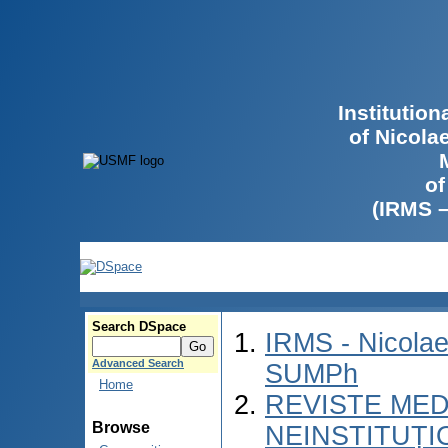
Institutio
of Nicola
of
(IRMS 
Search DSpace
IRMS - Nicolae
Advanced Search
SUMPh
Home
REVISTE MED
Browse
NEINSTITUȚI