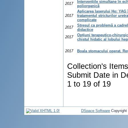
Intervențiile simultane în e
2017
poliorganică
Aplicarea laserului Ho: YAG 
2017
tratamentul stricturilor uretr
complicate
Stresul ca problemă a cadre
2017
didactice
Opțiuni terapeutico-chirurgic
2017
chistul hidatic al lobului hep
2017
Boala stomacului operat. Rev
Collection's Item
Submit Date in D
1 to 19 of 19
DSpace Software
Copyright