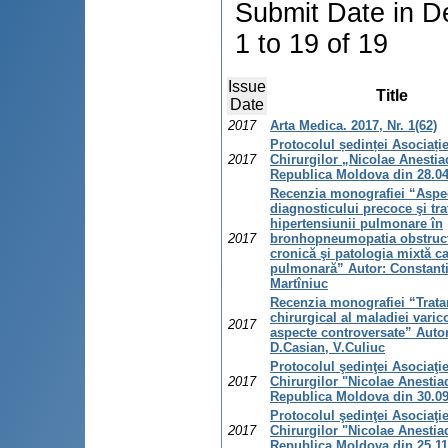
Submit Date in D
1 to 19 of 19
Issue
Title
Date
2017
Arta Medica. 2017, Nr. 1(62)
Protocolul ședinței Asociație
2017
Chirurgilor „Nicolae Anestia
Republica Moldova din 28.0
Recenzia monografiei “Aspec
diagnosticului precoce şi tr
hipertensiunii pulmonare în
2017
bronhopneumopatia obstruc
cronică şi patologia mixtă ca
pulmonară” Autor: Constant
Martîniuc
Recenzia monografiei “Trat
chirurgical al maladiei varic
2017
aspecte controversate” Autor
D.Casian, V.Culiuc
Protocolul şedinţei Asociaţie
2017
Chirurgilor "Nicolae Anestia
Republica Moldova din 30.0
Protocolul şedinţei Asociaţie
2017
Chirurgilor "Nicolae Anestia
Republica Moldova din 25.11