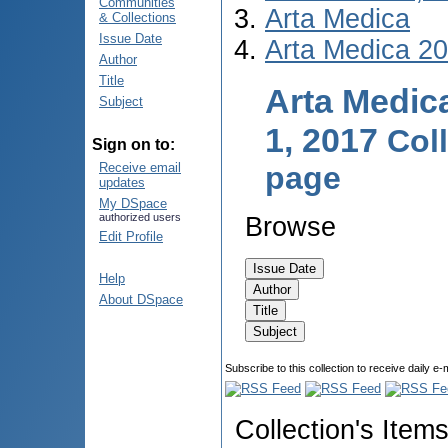
Communities
Arta Medica
& Collections
Issue Date
Arta Medica 2
Author
Title
Arta Medica
Subject
1, 2017
Col
Sign on to:
page
Receive email
updates
My DSpace
authorized users
Browse
Edit Profile
Help
About DSpace
Subscribe to this collection to receive daily e-
Collection's Item