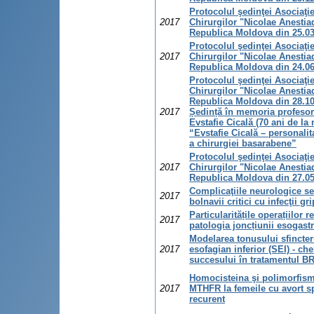
Protocolul şedinţei Asociaţie
2017
Chirurgilor "Nicolae Anestia
Republica Moldova din 25.0
Protocolul şedinţei Asociaţie
2017
Chirurgilor "Nicolae Anestia
Republica Moldova din 24.0
Protocolul şedinţei Asociaţie
Chirurgilor "Nicolae Anestia
Republica Moldova din 28.10
2017
Ședință în memoria profesor
Evstafie Cicală (70 ani de la 
“Evstafie Cicală – personalit
a chirurgiei basarabene”
Protocolul şedinţei Asociaţie
2017
Chirurgilor "Nicolae Anestia
Republica Moldova din 27.0
Complicaţiile neurologice se
2017
bolnavii critici cu infecţii gr
Particularitățile operațiilor r
2017
patologia joncțiunii esogastr
Modelarea tonusului sfincter
2017
esofagian inferior (SEI) - che
succesului în tratamentul 
Homocisteina şi polimorfism
2017
MTHFR la femeile cu avort s
recurent