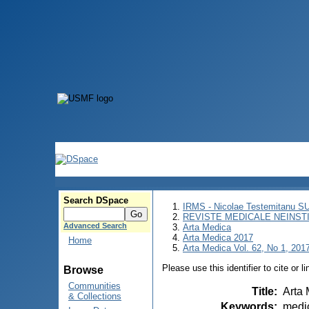
Search DSpace
IRMS - Nicolae Testemitanu 
REVISTE MEDICALE NEINST
Advanced Search
Arta Medica
Arta Medica 2017
Home
Arta Medica Vol. 62, No 1, 201
Please use this identifier to cite or l
Browse
Communities
Title
:
Arta 
& Collections
Keywords
:
medic