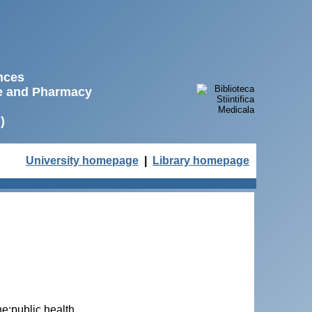
ences
ne and Pharmacy
)
University homepage
|
Library homepage
e;public health