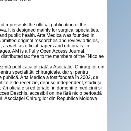
d represents the official publication of the
. It is designed mainly for surgical specialties,
e and public health. Arta Medica was founded in
bmitted original researches and review articles,
 as well as official papers and editorials, in
ages. AM is a Fully Open Access Journal,
distributed tax free to the members of the "Nicolae
zintă publicația oficială a Asociației Chirurgilor din
tru specialități chirurgicale, dar și pentru
e publică. Arta Medica a fost fondată în 2002, de
articole de recenzie, depuse independent, studii și
ări oficiale și editoriale, în domeniile medicinii și
cces Deschis, accesibil online fără nicio perioadă
rii Asociației Chirurgilor din Republica Moldova