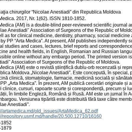
aţia chirurgilor “Nicolae Anestiadi” din Republica Moldova
Medica. 2017, Nr. 1(62). ISSN 1810-1852.
Medica (AM) is a double-blind peer-reviewed scientific journal an
lae Anestiadi" Association of Surgeons of the Republic of Moldova
ll as for clinical medicine, dentistry, pharmacy, social medicin
by PP “Arta Medica”. At present, AM publishes independently su
cal studies and cases, lectures, brief reports and correspondence,
ine and health fields, in English, Romanian and Russian langu
sible online without any embargo period. The printed version is 
iadi" Association of Surgeons of the Republic of Moldova.
Medica (AM) este o revistă științifică dublu-orb recenzată și repre
lica Moldova „Nicolae Anestiadi”. Este concepută, în special, pen
ină clinică, stomatologie, farmacie, medicină socială și sănătat
 PP „Arta Medica”. În prezent, AM publică cercetări originale și 
i clinice, cursuri, rapoarte scurte și corespondență, precum și lucr
ății, în limbile Engleză, Română și Rusă. AM este un jurnal în A
bargou. Versiunea tipărită este distribuită fără taxe către memb
lae Anestiadi”.
://artamedica.md/old_issues/ArtaMedica_62.pdf
://repository.usmf.md/handle/20.500.12710/16160
-1852
-1879