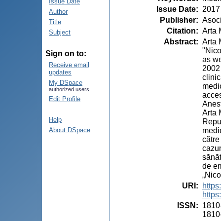
Issue Date
Issue Date
:
2017
Author
Publisher
:
Asoci
Title
Citation
:
Arta 
Subject
Abstract
:
Arta 
"Nico
Sign on to:
as we
Receive email
2002 
updates
clini
My DSpace
medic
authorized users
acces
Edit Profile
Anest
Arta 
Help
Repub
medic
About DSpace
către
cazur
sănăt
de em
„Nico
URI
:
https
https
ISSN
:
1810
1810