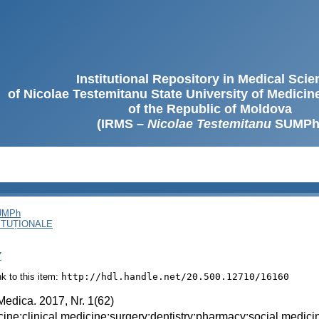
Institutional Repository in Medical Sci
of Nicolae Testemitanu State University of Medici
of the Republic of Moldova
(IRMS –
Nicolae Testemitanu
SUMPh
SUMPh
ITUȚIONALE
7
ink to this item:
http://hdl.handle.net/20.500.12710/16160
Medica. 2017, Nr. 1(62)
ine;clinical medicine;surgery;dentistry;pharmacy;social medicin