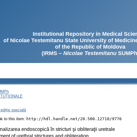
Institutional Repository in Medical Sci
of Nicolae Testemitanu State University of Medici
of the Republic of Moldova
(IRMS –
Nicolae Testemitanu
SUMPh
SUMPh
ITUȚIONALE
ediție specială
ink to this item:
http://hdl.handle.net/20.500.12710/9776
alizarea endoscopică în stricturi şi obliteraţii uretrale
ment of urethral strictures and obliteration