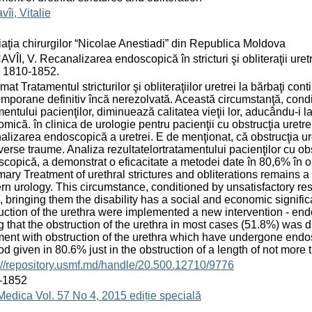
vîi, Vitalie
aţia chirurgilor “Nicolae Anestiadi” din Republica Moldova
VÎI, V. Recanalizarea endoscopică în stricturi şi obliteraţii uretr
 1810-1852.
at Tratamentul stricturilor şi obliteraţiilor uretrei la bărbaţi con
mporane definitiv încă nerezolvată. Această circumstanţă, condi
mentului pacienţilor, diminuează calitatea vieţii lor, aducându-i l
mică. în clinica de urologie pentru pacienţii cu obstrucţia uretre
alizarea endoscopică a uretrei. E de menţionat, că obstrucţia ur
verse traume. Analiza rezultatelortratamentului pacienţilor cu obs
copică, a demonstrat o eficacitate a metodei date în 80,6% în o
ry Treatment of urethral strictures and obliterations remains a di
n urology. This circumstance, conditioned by unsatisfactory resul
fe, bringing them the disability has a social and economic signifi
uction of the urethra were implemented a new intervention - endos
g that the obstruction of the urethra in most cases (51.8%) was du
ment with obstruction of the urethra which have undergone endos
d given in 80.6% just in the obstruction of a length of not more 
://repository.usmf.md/handle/20.500.12710/9776
-1852
Medica Vol. 57 No 4, 2015 ediție specială