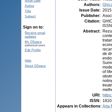
Issue Date
Authors
:
Ghica
Author
Issue Date
:
2015
Title
Publisher
:
Asoci
Subject
Citation
:
GHICA
ISSN
Sign on to:
Abstract
:
Rezum
Receive email
conte
updates
trata
My DSpace
econo
authorized users
recan
Edit Profile
de di
endos
Help
Summa
About DSpace
moder
of li
obstr
notin
treat
metho
URI
:
https
ISSN
:
1810
Appears in Collections:
Arta 