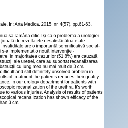
ale. In: Arta Medica. 2015, nr. 4(57), pp.61-63.
tinuă să rămână dificil şi ca o problemă a urologiei
ţionată de rezultatele nesatisfăcătoare ale
a invaliditate are o importantă semnificativă social-
i s-a implementat o nouă intervenţie -
etrei în majoritatea cazurilor (51,8%) era cauzată
trucţii ale uretrei, care au suportat recanalizarea
bstrucţii cu lungimea nu mai mult de 3 cm.
fficult and still definitely unsolved problem in
ts of treatment the patients reduces their quality
cance. In our urology department for patients with
copic recanalization of the urethra. It's worth
e to various injuries. Analysis of results of patients
copical recanalization has shown efficacy of the
than 3 cm.