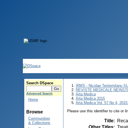
Search DSpace
IRMS - Nicolae Testemitanu 
REVISTE MEDICALE NEINST
Advanced Search
Arta Medica
Arta Medica 2015
Home
Arta Medica Vol. 57 No 4, 2015 
Please use this identifier to cite or l
Browse
Communities
Title
:
Recan
& Collections
Other Titles
:
Treat