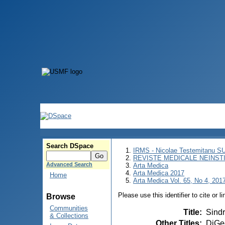
Search DSpace
IRMS - Nicolae Testemitanu 
REVISTE MEDICALE NEINST
Advanced Search
Arta Medica
Arta Medica 2017
Home
Arta Medica Vol. 65, No 4, 2017
Please use this identifier to cite or l
Browse
Communities
Title
:
Sind
& Collections
Other Titles
:
DiGe