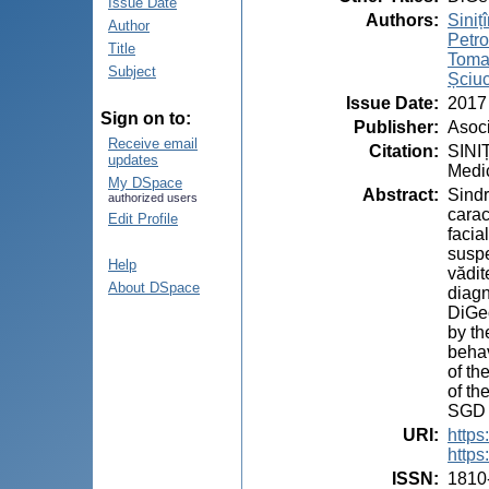
Issue Date
Authors
:
Sinițî
Author
Petro
Title
Tomac
Subject
Șciuc
Issue Date
:
2017
Sign on to:
Publisher
:
Asoci
Receive email
Citation
:
SINIȚ
updates
Medic
My DSpace
Abstract
:
Sindr
authorized users
carac
Edit Profile
facia
suspe
Help
vădit
About DSpace
diagn
DiGeo
by th
behav
of th
of th
SGD a
URI
:
https
https
ISSN
:
1810