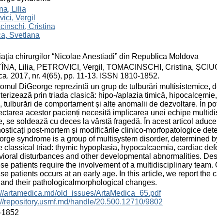
na, Lilia
vici, Vergil
inschi, Cristina
a, Svetlana
aţia chirurgilor “Nicolae Anestiadi” din Republica Moldova
ÎNA, Lilia, PETROVICI, Vergil, TOMACINSCHI, Cristina, ȘCIUC
a. 2017, nr. 4(65), pp. 11-13. ISSN 1810-1852.
omul DiGeorge reprezintă un grup de tulburări multisistemice, d
terizează prin triada clasică: hipo-/aplazia timică, hipocalcemie
l, tulburări de comportament și alte anomalii de dezvoltare. În p
ctarea acestor pacienți necesită implicarea unei echipe multidis
e, se soldează cu deces la vârstă fragedă. În acest articol aduc
osticați post-mortem și modificările clinico-morfopatologice det
rge syndrome is a group of multisystem disorder, determined by
e classical triad: thymic hypoplasia, hypocalcaemia, cardiac def
ioral disturbances and other developmental abnormalities. Desp
ese patients require the involvement of a multidisciplinary team
ese patients occurs at an early age. In this article, we report th
nd their pathologicalmorphological changes.
://artamedica.md/old_issues/ArtaMedica_65.pdf
://repository.usmf.md/handle/20.500.12710/9802
-1852