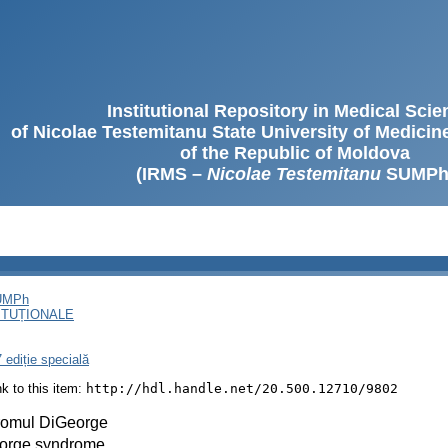
Institutional Repository in Medical Sci
of Nicolae Testemitanu State University of Medici
of the Republic of Moldova
(IRMS –
Nicolae Testemitanu
SUMPh
SUMPh
ITUȚIONALE
 ediție specială
ink to this item:
http://hdl.handle.net/20.500.12710/9802
romul DiGeorge
orge syndrome