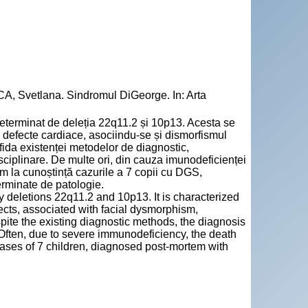
A, Svetlana. Sindromul DiGeorge. In: Arta
eterminat de deleția 22q11.2 și 10p13. Acesta se
, defecte cardiace, asociindu-se și dismorfismul
ofida existenței metodelor de diagnostic,
ciplinare. De multe ori, din cauza imunodeficienței
em la cunoștință cazurile a 7 copii cu DGS,
erminate de patologie.
 deletions 22q11.2 and 10p13. It is characterized
ects, associated with facial dysmorphism,
ite the existing diagnostic methods, the diagnosis
. Often, due to severe immunodeficiency, the death
e cases of 7 children, diagnosed post-mortem with