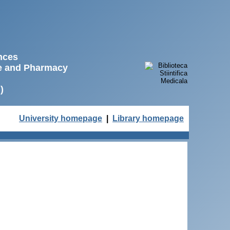
ences
ne and Pharmacy
)
University homepage
|
Library homepage