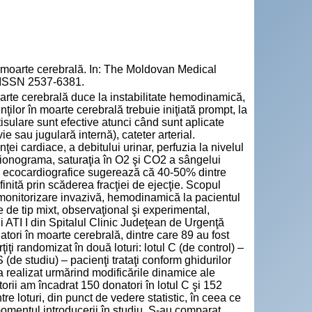
 moarte cerebrală. In: The Moldovan Medical
. ISSN 2537-6381.
arte cerebrală duce la instabilitate hemodinamică,
ilor în moarte cerebrală trebuie iniţiată prompt, la
tisulare sunt efective atunci când sunt aplicate
e sau jugulară internă), cateter arterial.
ei cardiace, a debitului urinar, perfuzia la nivelul
 ionograma, saturaţia în O2 şi CO2 a sângelui
dii ecocardiografice sugerează că 40-50% dintre
inită prin scăderea fracţiei de ejecţie. Scopul
 monitorizare invazivă, hemodinamică la pacientul
e de tip mixt, observaţional şi experimental,
ii ATI I din Spitalul Clinic Judeţean de Urgenţă
tori în moarte cerebrală, dintre care 89 au fost
ţiţi randomizat în două loturi: lotul C (de control) –
 (de studiu) – pacienţi trataţi conform ghidurilor
a realizat urmărind modificările dinamice ale
orii am încadrat 150 donatori în lotul C şi 152
tre loturi, din punct de vedere statistic, în ceea ce
 momentul introducerii în studiu. S-au comparat