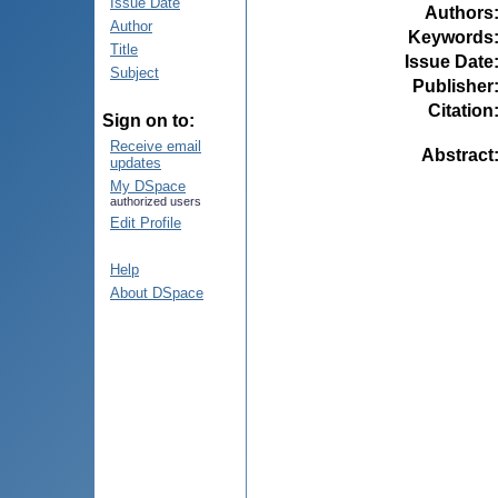
Issue Date
Authors
Author
Keywords
Title
Issue Date
Subject
Publisher
Citation
Sign on to:
Receive email
Abstract
updates
My DSpace
authorized users
Edit Profile
Help
About DSpace