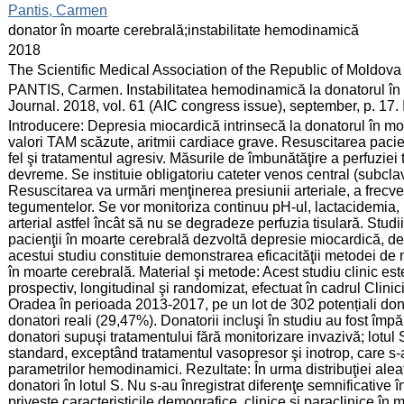
:
Pantis, Carmen
:
donator în moarte cerebrală;instabilitate hemodinamică
:
2018
:
The Scientific Medical Association of the Republic of Moldova
:
PANTIS, Carmen. Instabilitatea hemodinamică la donatorul în
Journal. 2018, vol. 61 (AIC congress issue), september, p. 17
:
Introducere: Depresia miocardică intrinsecă la donatorul în mo
valori TAM scăzute, aritmii cardiace grave. Resuscitarea pacienţ
fel şi tratamentul agresiv. Măsurile de îmbunătăţire a perfuziei 
devreme. Se instituie obligatoriu cateter venos central (subclavi
Resuscitarea va urmări menţinerea presiunii arteriale, a frecvenţ
tegumentelor. Se vor monitoriza continuu pH-ul, lactacidemia,
arterial astfel încât să nu se degradeze perfuzia tisulară. Stu
pacienţii în moarte cerebrală dezvoltă depresie miocardică, def
acestui studiu constituie demonstrarea eficacităţii metodei de
în moarte cerebrală. Material şi metode: Acest studiu clinic est
prospectiv, longitudinal şi randomizat, efectuat în cadrul Clinic
Oradea în perioada 2013-2017, pe un lot de 302 potențiali dona
donatori reali (29,47%). Donatorii incluşi în studiu au fost împăr
donatori supuşi tratamentului fără monitorizare invazivă; lotul S
standard, exceptând tratamentul vasopresor şi inotrop, care s-
parametrilor hemodinamici. Rezultate: În urma distribuţiei aleat
donatori în lotul S. Nu s-au înregistrat diferenţe semnificative în
priveşte caracteristicile demografice, clinice şi paraclinice în