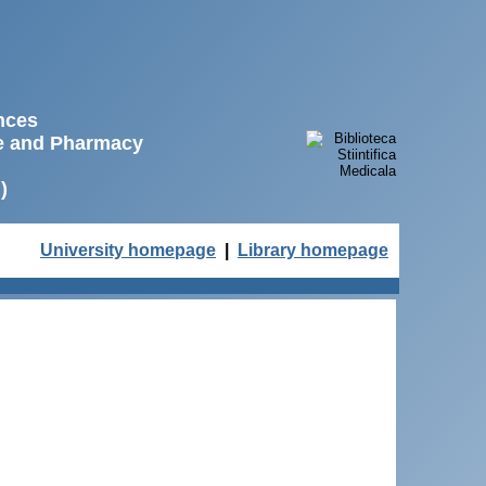
ences
ne and Pharmacy
)
University homepage
|
Library homepage