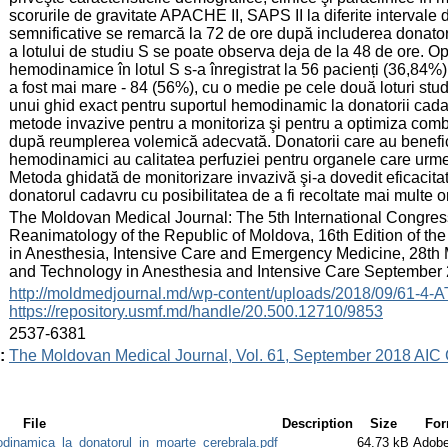
scorurile de gravitate APACHE II, SAPS II la diferite intervale 
semnificative se remarcă la 72 de ore după includerea donatoril
a lotului de studiu S se poate observa deja de la 48 de ore. Opr
hemodinamice în lotul S s-a înregistrat la 56 pacienți (36,84%
a fost mai mare - 84 (56%), cu o medie pe cele două loturi stu
unui ghid exact pentru suportul hemodinamic la donatorii cadavr
metode invazive pentru a monitoriza şi pentru a optimiza comb
după reumplerea volemică adecvată. Donatorii care au benefic
hemodinamici au calitatea perfuziei pentru organele care urmea
Metoda ghidată de monitorizare invazivă şi-a dovedit eficacit
donatorul cadavru cu posibilitatea de a fi recoltate mai multe 
:
The Moldovan Medical Journal: The 5th International Congress
Reanimatology of the Republic of Moldova, 16th Edition of the
in Anesthesia, Intensive Care and Emergency Medicine, 28th 
and Technology in Anesthesia and Intensive Care September 
:
http://moldmedjournal.md/wp-content/uploads/2018/09/61-4-A
https://repository.usmf.md/handle/20.500.12710/9853
:
2537-6381
:
The Moldovan Medical Journal, Vol. 61, September 2018 AIC
File
Description
Size
For
odinamica_la_donatorul_in_moarte_cerebrala.pdf
64.73 kB
Adob