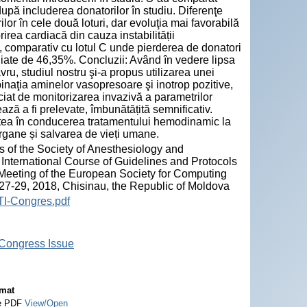
după includerea donatorilor în studiu. Diferenţe
or în cele două loturi, dar evoluţia mai favorabilă
irea cardiacă din cauza instabilității
), comparativ cu lotul C unde pierderea de donatori
diate de 46,35%. Concluzii: Având în vedere lipsa
u, studiul nostru şi-a propus utilizarea unei
inaţia aminelor vasopresoare şi inotrop pozitive,
iat de monitorizarea invazivă a parametrilor
ză a fi prelevate, îmbunătățită semnificativ.
atea în conducerea tratamentului hemodinamic la
organe și salvarea de vieți umane.
 of the Society of Anesthesiology and
 International Course of Guidelines and Protocols
Meeting of the European Society for Computing
27-29, 2018, Chisinau, the Republic of Moldova
TI-Congres.pdf
 Congress Issue
mat
e PDF
View/Open