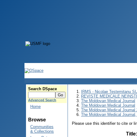
Search DSpace
IRMS - Nicolae Testemitanu 
REVISTE MEDICALE NEINST
Advanced Search
The Moldovan Medical Journal
The Moldovan Medical Journal
Home
The Moldovan Medical Journal
The Moldovan Medical Journal,
Browse
Please use this identifier to cite or l
Communities
& Collections
Title