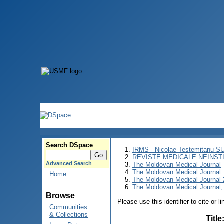
Search DSpace
IRMS - Nicolae Testemitanu 
REVISTE MEDICALE NEINST
Advanced Search
The Moldovan Medical Journal
The Moldovan Medical Journal
Home
The Moldovan Medical Journal
The Moldovan Medical Journal,
Browse
Please use this identifier to cite or l
Communities
& Collections
Title