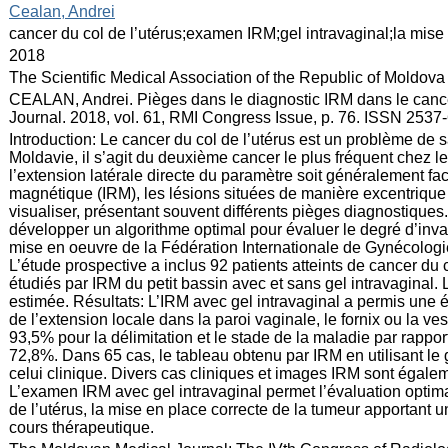
:
Cealan, Andrei
:
cancer du col de l’utérus;examen IRM;gel intravaginal;la mis
:
2018
:
The Scientific Medical Association of the Republic of Moldova
:
CEALAN, Andrei. Pièges dans le diagnostic IRM dans le cancer
Journal. 2018, vol. 61, RMI Congress Issue, p. 76. ISSN 2537
:
Introduction: Le cancer du col de l’utérus est un problème de
Moldavie, il s’agit du deuxième cancer le plus fréquent chez 
l’extension latérale directe du paramètre soit généralement fa
magnétique (IRM), les lésions situées de manière excentrique da
visualiser, présentant souvent différents pièges diagnostiques
développer un algorithme optimal pour évaluer le degré d’invas
mise en oeuvre de la Fédération Internationale de Gynécologie
L’étude prospective a inclus 92 patients atteints de cancer du
étudiés par IRM du petit bassin avec et sans gel intravaginal.
estimée. Résultats: L’IRM avec gel intravaginal a permis une év
de l’extension locale dans la paroi vaginale, le fornix ou la v
93,5% pour la délimitation et le stade de la maladie par rappo
72,8%. Dans 65 cas, le tableau obtenu par IRM en utilisant le ge
celui clinique. Divers cas cliniques et images IRM sont égaleme
L’examen IRM avec gel intravaginal permet l’évaluation optima
de l’utérus, la mise en place correcte de la tumeur apportant un
cours thérapeutique.