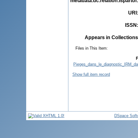
metadata.dc.relation.ispartof
URI
ISSN
Appears in Collections
Files in This Item:
F
Pieges_dans_le_diagnostic_IRM_da
Show full item record
DSpace Soft