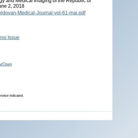
y and Medical Imaging of the Republic of
June 2, 2018
ldovan-Medical-Journal-vol-61-mai.pdf
ess Issue
w/Open
erwise indicated.