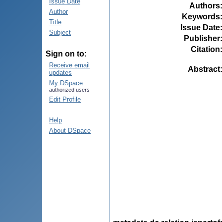
Issue Date
Authors
Author
Keywords
Title
Issue Date
Subject
Publisher
Citation
Sign on to:
Receive email
Abstract
updates
My DSpace
authorized users
Edit Profile
Help
About DSpace