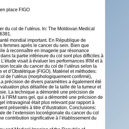
e en place FIGO
 du col de l’utérus. In: The Moldovan Medical
-6381.
 santé mondial important. En République de
les femmes après le cancer du sein. Bien que
cile à reconnaître en imagerie par résonance
ns la partie inférieure du col sont plus difficiles à
. L’étude visait à évaluer les performances IRM et à
ion locale du cancer du col de l’utérus selon la
 et d’Obstétrique (FIGO). Matériel et méthodes:
 col de l’utérus (morphologiquement confirmé),
 La précision de divers paramètres a également été
aluation plus détaillée de la taille de la tumeur et
essie. La technique a démontré une précision de
rt à l’IRM sans gel, qui a démontré une précision de
l intravaginal était plus relevant par rapport à
nt présentés à titre d’illustration. Conclusions:
le de l’extension locorégionale du cancer du col
e contribution significative à l’établissement du