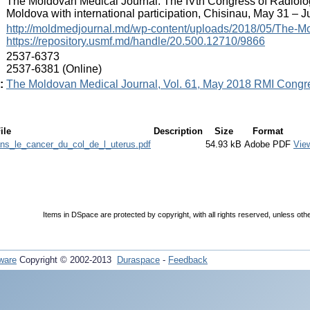
:
The Moldovan Medical Journal: The IVth Congress of Radiolog
Moldova with international participation, Chisinau, May 31 – 
:
http://moldmedjournal.md/wp-content/uploads/2018/05/The-Mo
https://repository.usmf.md/handle/20.500.12710/9866
:
2537-6373
2537-6381 (Online)
:
The Moldovan Medical Journal, Vol. 61, May 2018 RMI Congr
ile
Description
Size
Format
ns_le_cancer_du_col_de_l_uterus.pdf
54.93 kB
Adobe PDF
Vie
Items in DSpace are protected by copyright, with all rights reserved, unless oth
ware
Copyright © 2002-2013
Duraspace
-
Feedback