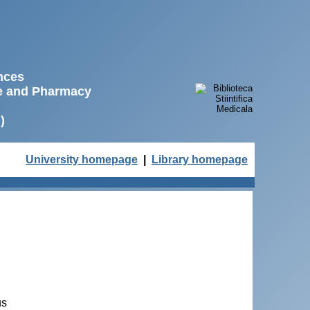
ences
ne and Pharmacy
)
University homepage
|
Library homepage
us