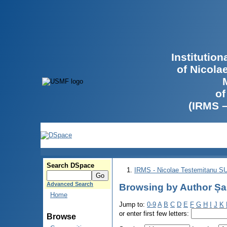
Institutio
of Nicola
of
(IRMS 
Search DSpace
IRMS - Nicolae Testemitanu 
Advanced Search
Browsing by Author Șal
Home
Jump to:
0-9
A
B
C
D
E
F
G
H
I
J
K
or enter first few letters:
Browse