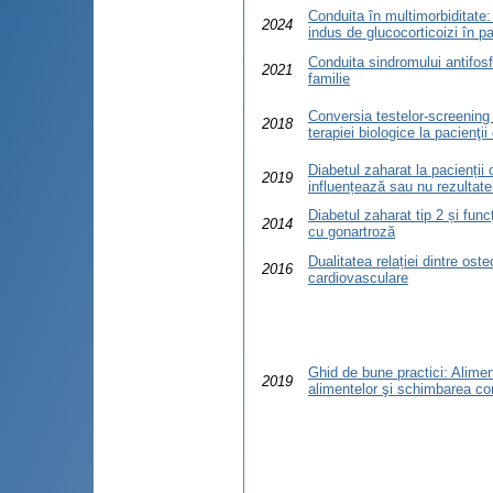
Conduita în multimorbiditate:
2024
indus de glucocorticoizi în pa
Conduita sindromului antifosf
2021
familie
Conversia testelor-screening 
2018
terapiei biologice la pacienţii
Diabetul zaharat la pacienții
2019
influențează sau nu rezultate
Diabetul zaharat tip 2 și funcț
2014
cu gonartroză
Dualitatea relației dintre ost
2016
cardiovasculare
Ghid de bune practici: Alimen
2019
alimentelor şi schimbarea co