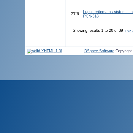
Lupus eritematos sistemic la a
2018
PCN-318
Showing results 1 to 20 of 39
next
DSpace Software
Copyright