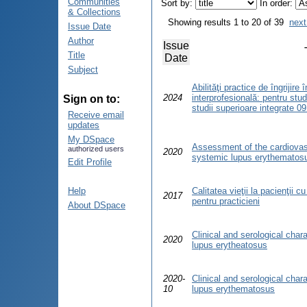
Communities
Sort by:
In order:
& Collections
Showing results 1 to 20 of 39
next
Issue Date
Author
Issue
Title
Date
Subject
Abilităţi practice de îngrijire
2024
interprofesională: pentru stud
Sign on to:
studii superioare integrate 0
Receive email
updates
My DSpace
Assessment of the cardiovasc
authorized users
2020
systemic lupus erythematosus
Edit Profile
Help
Calitatea vieţii la pacienţii c
2017
pentru practicieni
About DSpace
Clinical and serological char
2020
lupus erytheatosus
2020-
Clinical and serological char
10
lupus erythematosus