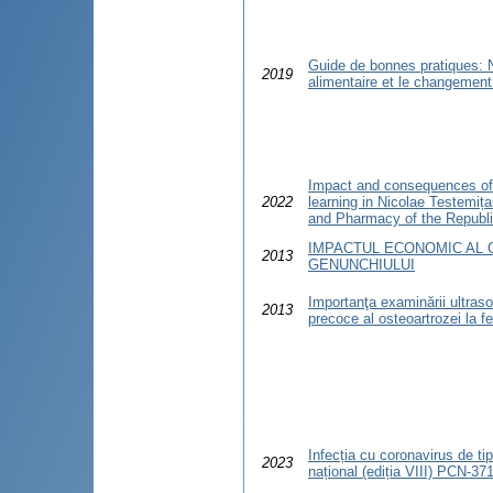
Guide de bonnes pratiques: Nu
2019
alimentaire et le changemen
Impact and consequences of
2022
learning in Nicolae Testemiț
and Pharmacy of the Republ
IMPACTUL ECONOMIC AL
2013
GENUNCHIULUI
Importanţa examinării ultraso
2013
precoce al osteoartrozei la f
Infecția cu coronavirus de ti
2023
național (ediția VIII) PCN-37