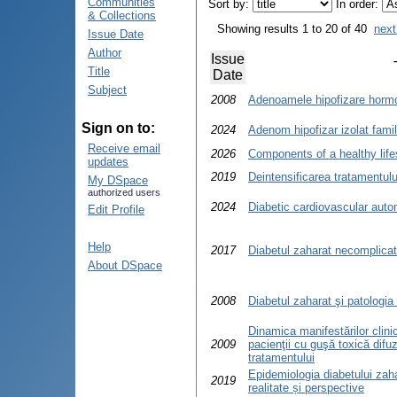
Communities
Sort by:
In order:
& Collections
Showing results 1 to 20 of 40
next
Issue Date
Author
Issue
Title
Date
Subject
2008
Adenoamele hipofizare hormo
Sign on to:
2024
Adenom hipofizar izolat famili
Receive email
2026
Components of a healthy lifes
updates
2019
Deintensificarea tratamentulu
My DSpace
authorized users
2024
Diabetic cardiovascular aut
Edit Profile
Help
2017
Diabetul zaharat necomplicat
About DSpace
2008
Diabetul zaharat şi patologia
Dinamica manifestărilor clinic
2009
pacienţii cu guşă toxică difu
tratamentului
Epidemiologia diabetului zah
2019
realitate și perspective