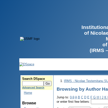
Institutio
of Nicola
of
(IRMS 
Search DSpace
IRMS - Nicolae Testemitanu 
Advanced Search
Browsing by Author Ha
Home
Jump to:
0-9
A
B
C
D
E
F
G
H
I
J
K
or enter first few letters:
Browse