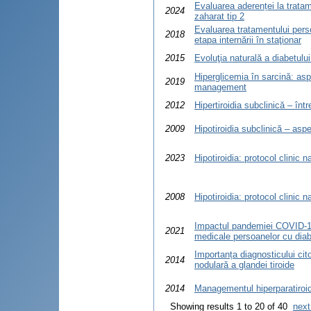
Evaluarea aderenței la trata
2024
zaharat tip 2
Evaluarea tratamentului perso
2018
etapa internării în staţionar
2015
Evoluţia naturală a diabetului
Hiperglicemia în sarcină: asp
2019
management
2012
Hipertiroidia subclinică – într
2009
Hipotiroidia subclinică – aspe
2023
Hipotiroidia: protocol clinic n
2008
Hipotiroidia: protocol clinic 
Impactul pandemiei COVID-19 
2021
medicale persoanelor cu diab
Importanța diagnosticului cit
2014
nodulară a glandei tiroide
2014
Managementul hiperparatiroid
Showing results 1 to 20 of 40
next