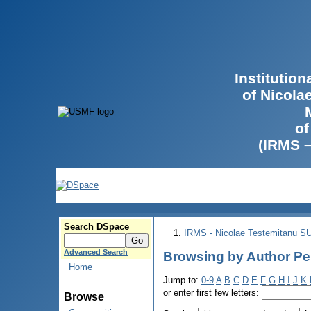
Institutio
of Nicola
of
(IRMS 
Search DSpace
IRMS - Nicolae Testemitanu 
Advanced Search
Browsing by Author Pel
Home
Jump to:
0-9
A
B
C
D
E
F
G
H
I
J
K
or enter first few letters:
Browse