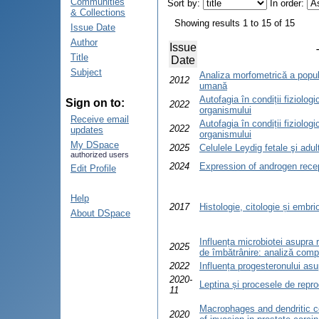
Communities
Sort by:
In order:
& Collections
Showing results 1 to 15 of 15
Issue Date
Author
Issue
Title
Date
Subject
Analiza morfometrică a popula
2012
umană
Autofagia în condiții fiziolog
Sign on to:
2022
organismului
Receive email
Autofagia în condiții fiziolog
2022
updates
organismului
My DSpace
2025
Celulele Leydig fetale şi adul
authorized users
2024
Expression of androgen recep
Edit Profile
Help
2017
Histologie, citologie și embri
About DSpace
Influența microbiotei asupra 
2025
de îmbătrânire: analiză compa
2022
Influența progesteronului asupr
2020-
Leptina și procesele de repr
11
Macrophages and dendritic ce
2020