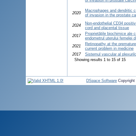
of invasion in prostate carc
Macrophages and dendritic ce
2020
of invasion in the prostate c
Non-endothelial CD34 positive
2024
cord and placental tissue
Proprietăţile biochimice ale c
2017
endometrul uterului femelei 
Retinopathy at the premature
2021
current problem in medicine
2017
Sistemul vascular al plexuri
Showing results 1 to 15 of 15
DSpace Software
Copyright