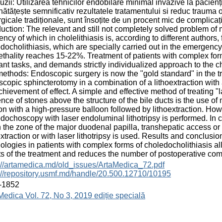
uzii: Utilizarea tehnicilor endobilare minimal invazive la pacienți
ătățește semnificativ rezultatele tratamentului si reduc trauma o
rgicale tradiționale, sunt însoțite de un procent mic de complicați
duction: The relevant and still not completely solved problem of 
ency of which in cholelithiasis is, according to different author
docholithiasis, which are specially carried out in the emergency
ethality reaches 15-22%. Treatment of patients with complex form
ant tasks, and demands strictly individualized approach to the cho
ethods: Endoscopic surgery is now the "gold standard" in the tre
copic sphincterotomy in a combination of a lithoextraction with a
chievement of effect. A simple and effective method of treating "l
nce of stones above the structure of the bile ducts is the use o
ion with a high-pressure balloon followed by lithoextraction. Howe
dochoscopy with laser endoluminal lithotripsy is performed. In c
 the zone of the major duodenal papilla, transhepatic access or
extraction or with laser lithotripsy is used. Results and conclusi
ologies in patients with complex forms of choledocholithiasis all
ts of the treatment and reduces the number of postoperative com
://artamedica.md/old_issues/ArtaMedica_72.pdf
://repository.usmf.md/handle/20.500.12710/10195
-1852
Medica Vol. 72, No 3, 2019 ediție specială