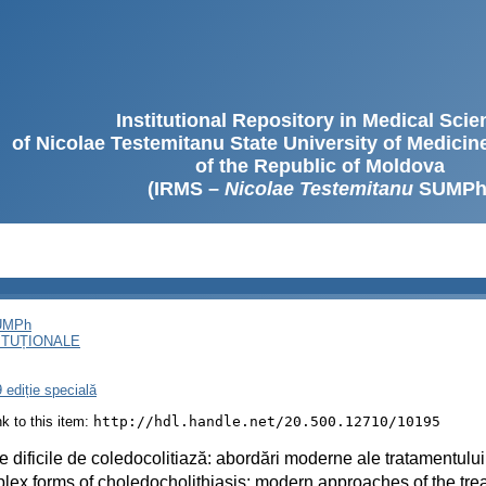
Institutional Repository in Medical Sci
of Nicolae Testemitanu State University of Medici
of the Republic of Moldova
(IRMS –
Nicolae Testemitanu
SUMPh
SUMPh
ITUȚIONALE
 ediție specială
ink to this item:
http://hdl.handle.net/20.500.12710/10195
 dificile de coledocolitiază: abordări moderne ale tratamentulu
ex forms of choledocholithiasis: modern approaches of the tre