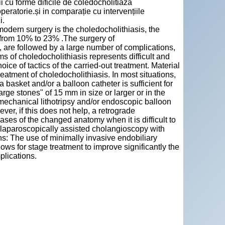
i cu forme dificile de coledocholitiază
peratorie.și in comparație cu intervențiile
i.
modern surgery is the choledocholithiasis, the
s, from 10% to 23% .The surgery of
, are followed by a large number of complications,
s of choledocholithiasis represents difficult and
ice of tactics of the carried-out treatment. Material
atment of choledocholithiasis. In most situations,
 basket and/or a balloon catheter is sufficient for
arge stones" of 15 mm in size or larger or in the
f mechanical lithotripsy and/or endoscopic balloon
ver, if this does not help, a retrograde
ases of the changed anatomy when it is difficult to
 laparoscopically assisted cholangioscopy with
ons: The use of minimally invasive endobiliary
ows for stage treatment to improve significantly the
plications.