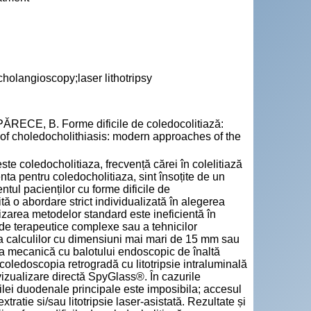
cholangioscopy;laser lithotripsy
ECE, B. Forme dificile de coledocolitiază:
of choledocholithiasis: modern approaches of the
te coledocholitiaza, frecvență cărei în colelitiază
nta pentru coledocholitiaza, sint însoțite de un
tul pacienților cu forme dificile de
ă o abordare strict individualizată în alegerea
ilizarea metodelor standard este ineficientă în
ode terapeutice complexe sau a tehnicilor
 a calculilor cu dimensiuni mai mari de 15 mm sau
tarea mecanică cu balotului endoscopic de înaltă
coledoscopia retrogradă cu litotripsie intraluminală
vizualizare directă SpyGlass®. În cazurile
ilei duodenale principale este imposibila; accesul
ratie si/sau litotripsie laser-asistată. Rezultate și