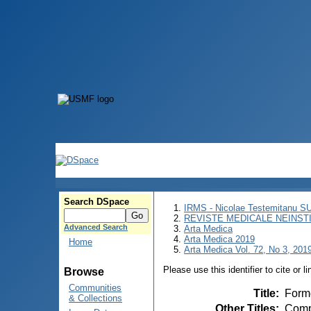
Search DSpace
IRMS - Nicolae Testemitanu 
REVISTE MEDICALE NEINST
Advanced Search
Arta Medica
Arta Medica 2019
Home
Arta Medica Vol. 72, No 3, 2019
Please use this identifier to cite or l
Browse
Communities
Title
:
Forme
& Collections
Other Titles
:
Compl