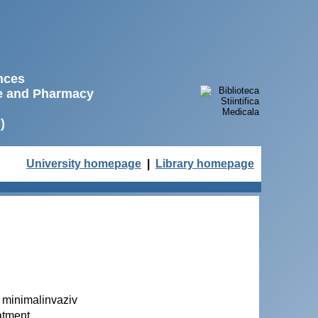
ences
ne and Pharmacy
)
University homepage
|
Library homepage
i minimalinvaziv
atment