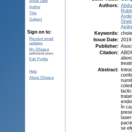
Issue Date
Authors
:
Abdu
Author
Rubts
Title
Avde
Subject
Sheki
Apăre
Sign on to:
Keywords
:
chole
Receive email
Issue Date
:
2019
updates
Publisher
:
Asoci
My DSpace
Citation
:
ABDU
authorized users
abord
Edit Profile
treat
Abstract
:
Intro
Help
confo
About DSpace
număr
coled
tacti
trata
endob
în ca
presi
laser
pacie
se ef