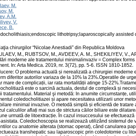
laev, M.
ov, M.
ev, A.M.
liyev, V.
ce, B.
docholithiasis;endoscopic lithotripsy;laparoscopically assisted 
aţia chirurgilor “Nicolae Anestiadi” din Republica Moldova
LAEV, M., RUBTSOV, M., AVDEEV, A. M., SHEKILIYEV, V., APĂR
ări moderne ale tratamentului minimalinvaziv = Complex forms 
ment. In: Arta Medica. 2019, nr. 3(72), pp. 5-6. ISSN 1810-1852.
ducere: O problema actuală și nerealizată a chirurgiei moderne es
rm diferitor autorilor variaza de la 10% la 23%.Operatile de urge
 mare de complicații, iar rata mortalității atinge 15-22%.Tratamen
ocholitiază este o sarcină actuala, destul de complexă și necesit
cii tratamentului. Material şi metodă: In anumite circumstanțe, ut
mentul coledocholitiazei și apare necesitatea utilizarii unor met
ilare minimal invazive. O metodă simplă și eficientă de tratare
zul calculilor aflați mai sus de strictura căilor biliare este dila
une urmată de litoextracție. În cazul insuccesului se efectuează 
-asistata. Coledochoscopia se realizează utilizând sistemul de 
ntilor cu anatomie alterata (stomac operat), când canularea pap
ectueaza transhepatic sau laparoscopic prin coledotomie cu litoext