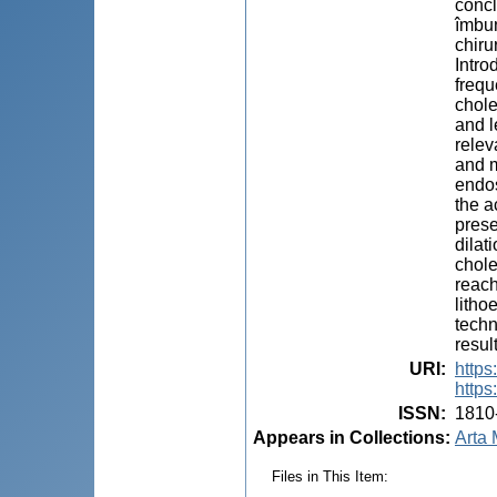
concl
îmbun
chiru
Intro
frequ
chole
and l
relev
and m
endos
the a
prese
dilat
chole
reach
litho
techn
resul
URI
:
https
https
ISSN
:
1810
Appears in Collections:
Arta 
Files in This Item: