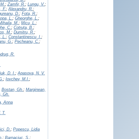
 M.
;
Zamfir, R.
;
Lungu, V.
;
, F.
;
Alexandru, R.
;
ureanu, D.
;
Fota, R.
;
opa, L.
;
Gheorghe, L.
;
Mihaila, M.
;
Micu, L.
;
he, C.
;
Cotruța, B.
;
os, M.
;
Dumitru, R.
;
, L.
;
Constantinescu, I.
;
nu, G.
;
Pecheanu, C.
;
drug, R.
.
uk, D. I.
;
Apasova, N. V.
G.
;
Iovchev, M.I.
;
;
Bostan, Gh.
;
Marginean,
, Gh.
a, Anna
. T.
ci, D.
;
Popescu, Lidia
h.
;
Barnaciuc, S.
;