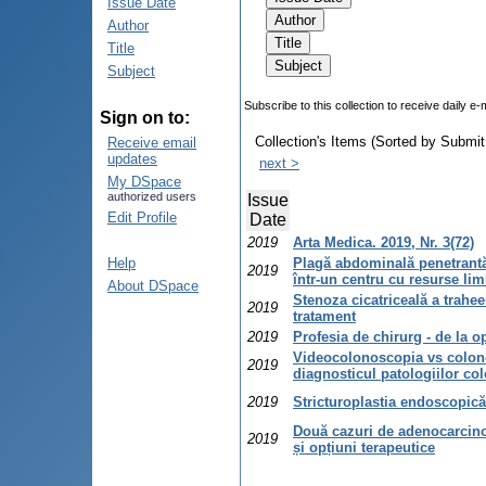
Issue Date
Author
Title
Subject
Subscribe to this collection to receive daily e-
Sign on to:
Collection's Items (Sorted by Submit
Receive email
updates
next >
My DSpace
authorized users
Issue
Edit Profile
Date
2019
Arta Medica. 2019, Nr. 3(72)
Help
Plagă abdominală penetrantă
2019
într-un centru cu resurse lim
About DSpace
Stenoza cicatriceală a trahee
2019
tratament
2019
Profesia de chirurg - de la op
Videocolonoscopia vs сolonos
2019
diagnosticul patologiilor co
2019
Stricturoplastia endoscopică 
Două cazuri de adenocarcinoa
2019
și opțiuni terapeutice