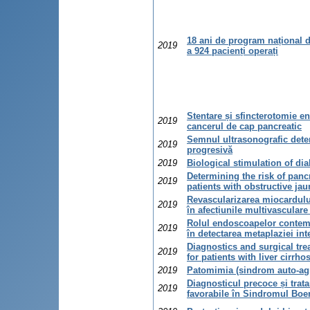
18 ani de program național de
2019
a 924 pacienți operați
Stentare și sfincterotomie e
2019
cancerul de cap pancreatic
Semnul ultrasonografic deter
2019
progresivă
2019
Biological stimulation of dia
Determining the risk of pan
2019
patients with obstructive j
Revascularizarea miocardului
2019
în afecțiunile multivasculare
Rolul endoscoapelor contem
2019
în detectarea metaplaziei int
Diagnostics and surgical tre
2019
for patients with liver cirrho
2019
Patomimia (sindrom auto-agre
Diagnosticul precoce și trat
2019
favorabile în Sindromul Boe