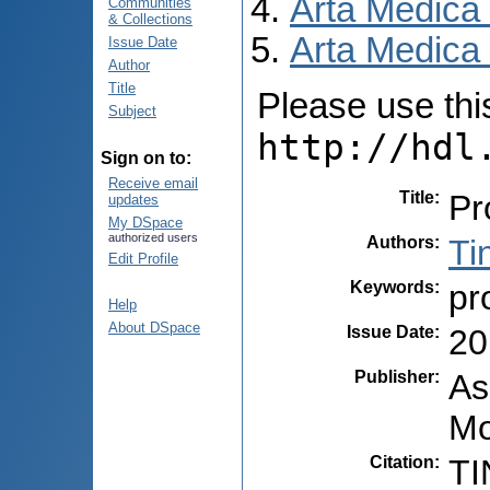
Arta Medica
Communities
& Collections
Arta Medica 
Issue Date
Author
Title
Please use this 
Subject
http://hdl
Sign on to:
Receive email
Title
:
Pr
updates
My DSpace
authorized users
Authors
:
Ti
Edit Profile
Keywords
:
pr
Help
About DSpace
Issue Date
:
20
Publisher
:
As
Mo
Citation
:
TI