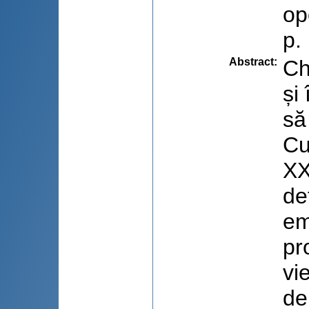
op
p.
Abstract
:
Ch
și
să
Cu
XX
de
em
pr
vi
de