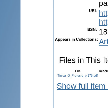
pa
URI
:
ht
ht
ISSN
:
18
Appears in Collections:
Ar
Files in This I
File
Descr
Tinica_G_Profesie_p.175.pdf
Show full item