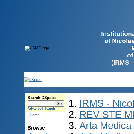
Institutio
of Nicola
of
(IRMS 
Search DSpace
IRMS - Nico
Advanced Search
REVISTE M
Home
Arta Medica
Browse