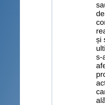
sa
de
co
re
și
ul
s-
af
pr
ac
ca
al