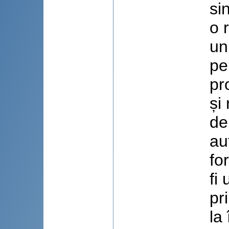
si
o 
un
pe
pr
și
de
au
fo
fi
pri
la