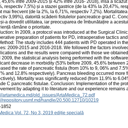
 45,6% între 2009-2015 și 42% între 2016- 2018), însă a scăzut ra
, respectiv 7,5%) și a stazei gastrice (de la 43% la 20,47%, re
t mai frecvent (de la 2%, la 6,71%, respectiv 7,2%). Mortalitatea
ctiv 3,99%), datorită scăderii fistulelor pancreatice grad C. Con
i-a dovedit utilitatea, iar preocuparea de îmbunătațire a acestuia
iență rămâne o prioritate.
duction: In 2009, a protocol was introduced at the Surgical Clini
erative preparation of patients for PD, intraoperative tactics an
ethod: The study includes 444 patients with PD operated in the
es: 2009-2015 and 2016-2018. We followed the factors involved
ications and the results were compared with those we obtained
 2009, the statistical analysis being performed with the softwa
ficant decrease in morbidity (53% before 2009, 45.6% betwee
ased the rate of pancreatic fistula (from 10% to 9, 06% and 7.5%
% and 12.8% respectively). Pancreas bleeding occurred more f
ctively). Mortality was significantly reduced (from 11.9% to 6.0
ade C pancreatic fistulae. Conclusion: Implementation of the pro
vement by adapting it to literature and our experience remains a 
://artamedica.md/old_issues/ArtaMedica_72.pdf
://repository.usmf.md/handle/20.500.12710/10219
-1852
Medica Vol. 72, No 3, 2019 ediție specială