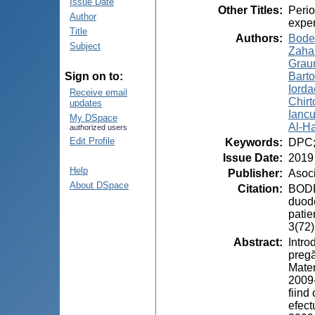
Issue Date
Other Titles
:
Perio
Author
exper
Title
Authors
:
Bode
Subject
Zahar
Graur
Barto
Sign on to:
Iorda
Receive email
Chirt
updates
Iancu
My DSpace
Al-Ha
authorized users
Edit Profile
Keywords
:
DPC;
Issue Date
:
2019
Help
Publisher
:
Asoci
About DSpace
Citation
:
BODEA
duode
patie
3(72)
Abstract
:
Intro
pregă
Mater
2009-
fiind
efect