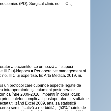
tomies (PD). Surgical clinic no. III Cluj
tor a pacienților ce urmează a fi supuși
ie III Cluj-Napoca = Perioperative management of
. III Cluj expertise. In: Arta Medica. 2019, nr.
odus un protocol care cuprinde aspecte legate de
a intraoperatorie, și tratament postoperator.
inica între 2009-2018, împărțiți în două loturi:
 principalelor complicații postoperatorii, rezultatele
ectat utilizând Excel 2009, analiza statistică
cerea semnificativă a morbidității (53% înainte de