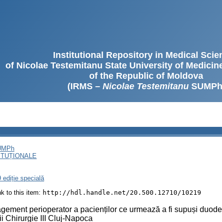
Institutional Repository in Medical Sci
of Nicolae Testemitanu State University of Medici
of the Republic of Moldova
(IRMS –
Nicolae Testemitanu
SUMPh
SUMPh
ITUȚIONALE
 ediție specială
ink to this item:
http://hdl.handle.net/20.500.12710/10219
ement perioperator a pacienților ce urmează a fi supuși duod
cii Chirurgie III Cluj-Napoca