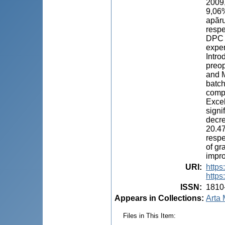
2009,
9,06%
apăru
respe
DPC ș
exper
Intro
preop
and M
batch
compl
Excel
signi
decre
20.47
respe
of gr
impro
URI
:
https
https
ISSN
:
1810
Appears in Collections:
Arta 
Files in This Item: