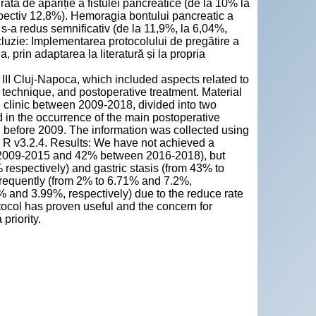
ta de apariție a fistulei pancreatice (de la 10% la
spectiv 12,8%). Hemoragia bontului pancreatic a
 s-a redus semnificativ (de la 11,9%, la 6,04%,
cluzie: Implementarea protocolului de pregătire a
, prin adaptarea la literatură și la propria
c III Cluj-Napoca, which included aspects related to
d technique, and postoperative treatment. Material
 clinic between 2009-2018, divided into two
 in the occurrence of the main postoperative
 before 2009. The information was collected using
re R v3.2.4. Results: We have not achieved a
n 2009-2015 and 42% between 2016-2018), but
 respectively) and gastric stasis (from 43% to
requently (from 2% to 6.71% and 7.2%,
4% and 3.99%, respectively) due to the reduce rate
tocol has proven useful and the concern for
priority.