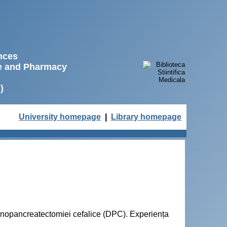
ences
ne and Pharmacy
)
University homepage
|
Library homepage
enopancreatectomiei cefalice (DPC). Experiența