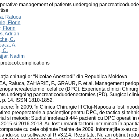
perative management of patients undergoing pancreaticoduodenec
tise
a, Raluca
ie, Florin
, Florin
ș, Adrian
che, C.
oaca, A.
, C.
jjar, Nadim
protocol;complications
aţia chirurgilor “Nicolae Anestiadi” din Republica Moldova
, Raluca, ZAHARIE, F., GRAUR, F. et al. Management periopera
nopancreatectomiei cefalice (DPC). Experiența clinicii Chirurg
nts undergoing pancreaticoduodenectomies (PD). Surgical clinic no
, p. 14. ISSN 1810-1852.
ducere: În 2009, în Clinica Chirurgie III Cluj-Napoca a fost intr
tirea preoperatorie a pacienților pentru DPC, de tactica și tehnic
ial si metode: Studiul înrolează 444 pacienti cu DPC operați în cl
2015 și 2016-2018. Au fost urmăriți factorii incriminați în apariția
 comparate cu cele obținute înainte de 2009. Informaţiile s-au col
uandu-se cu software-ul R v3.2.4. Rezultate: Nu am obtinut redu