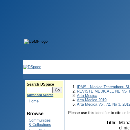
Search DSpace
IRMS - Nicolae Testemitanu 
REVISTE MEDICALE NEINST
Advanced Search
Arta Medica
Arta Medica 2019
Home
Arta Medica Vol. 72, No 3, 2019
Please use this identifier to cite or l
Browse
Communities
Title
:
Manag
& Collections
clini