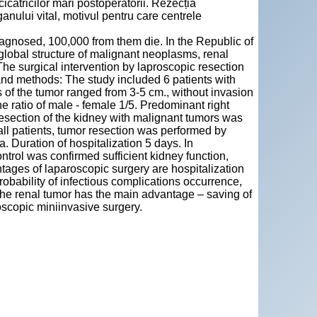
cicatricilor mari postoperatorii. Rezecția
anului vital, motivul pentru care centrele
iagnosed, 100,000 from them die. In the Republic of
global structure of malignant neoplasms, renal
he surgical intervention by laproscopic resection
l and methods: The study included 6 patients with
of the tumor ranged from 3-5 cm., without invasion
e ratio of male - female 1/5. Predominant right
esection of the kidney with malignant tumors was
all patients, tumor resection was performed by
 Duration of hospitalization 5 days. In
ol was confirmed sufficient kidney function,
ages of laparoscopic surgery are hospitalization
probability of infectious complications occurrence,
the renal tumor has the main advantage – saving of
oscopic miniinvasive surgery.