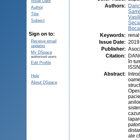
Issue Date
Authors
:
Danci
Author
Samo
Title
Vasil
Subject
Secan
Boca
Sign on to:
Keywords
:
renal
Receive email
Issue Date
:
2019
updates
Publisher
:
Asoci
My DSpace
Citation
:
DANC
authorized users
în tu
Edit Profile
ISSN
Abstract
:
Intro
Help
oamen
About DSpace
struc
Opera
pacie
anilo
siste
cazur
lapar
patom
dista
ale c