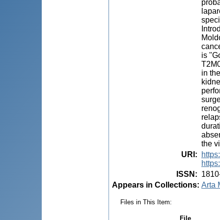
proba
lapar
speci
Intro
Moldo
cance
is "G
T2M0N
in th
kidne
perfo
surge
renog
relap
durat
absen
the v
URI
:
https
https
ISSN
:
1810
Appears in Collections:
Arta 
Files in This Item:
File