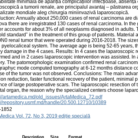
bilitate minimală de apariția complicațiilor infecțioase, absența 
oscopică a tumorii renale, are principalul avantaj – păstrarea org
alizate mondiale aleg chirurgia miniinvazivă laparoscopică.
duction: Annually about 250,000 cases of renal carcinoma are d
va there are inregistrated 130 cases of renal carcinoma. In the 
r accounts for about 3% of all neoplasms diagnosed in adults. T
old standard" in the treatment of this group of patients. Materia
0 renal tumor that were operated during 2016-2018. The sizes 
e pyelocaliceal system. The average age is being 52-65 years, th
y damage in the 4 cases. Results: In 4 cases the laparoscopic r
rmed and in 2 cases laparoscopic intervention was assisted. In 
ry. The patomorphologic examination confirmed renal carcinoma.
raphyc mode computed tomography at 6-12 months distance contr
se of the tumor was not observed. Conclusions: The main advant
ion reduction, faster functional recovery of the patient, minimal 
ce of large postoperative scars. The laparoscopic resection of 
ital organ, the reason why the specialized centers choose lapar
://artamedica.md/old_issues/ArtaMedica_72.pdf
://repository.usmf.md/handle/20.500.12710/10389
-1852
Medica Vol. 72, No 3, 2019 ediție specială
Description
Size
Format