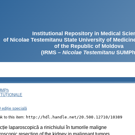
Institutional Repository in Medical Sci
of Nicolae Testemitanu State University of Medici
of the Republic of Moldova
(IRMS –
Nicolae Testemitanu
SUMPh
SUMPh
ITUȚIONALE
 ediție specială
ink to this item:
http://hdl.handle.net/20.500.12710/10389
ție laparoscopică a rinichiului în tumorile maligne
oscopic resection of the kidney in malignant tumors