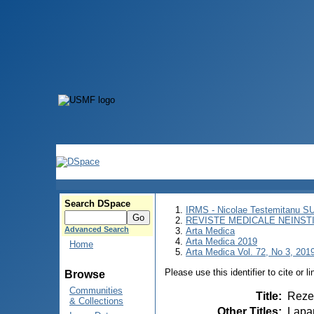
Search DSpace
IRMS - Nicolae Testemitanu 
REVISTE MEDICALE NEINST
Advanced Search
Arta Medica
Arta Medica 2019
Home
Arta Medica Vol. 72, No 3, 2019
Please use this identifier to cite or l
Browse
Communities
Title
:
Rezec
& Collections
Other Titles
:
Lapar