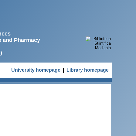
ences
ne and Pharmacy
)
University homepage
|
Library homepage