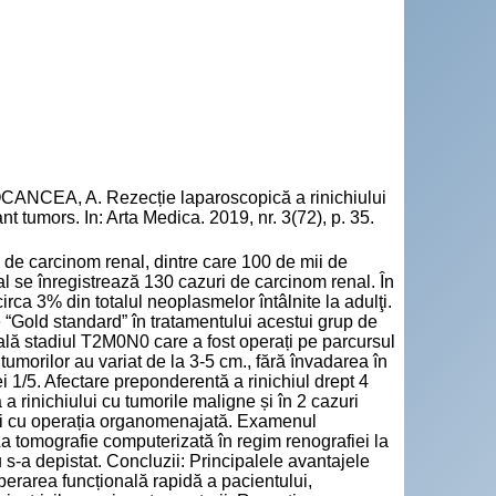
ANCEA, A. Rezecție laparoscopică a rinichiului
t tumors. In: Arta Medica. 2019, nr. 3(72), p. 35.
 de carcinom renal, dintre care 100 de mii de
se înregistrează 130 cazuri de carcinom renal. În
rca 3% din totalul neoplasmelor întâlnite la adulţi.
 “Gold standard” în tratamentului acestui grup de
nală stadiul T2M0N0 care a fost operați pe parcursul
umorilor au variat de la 3-5 cm., fără învadarea în
i 1/5. Afectare preponderentă a rinichiul drept 4
 a rinichiului cu tumorile maligne și în 2 cazuri
orei cu operația organomenajată. Examenul
 La tomografie computerizată în regim renografiei la
nu s-a depistat. Concluzii: Principalele avantajele
uperarea funcțională rapidă a pacientului,