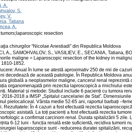
, A.
hvalov, S.
iev, V.
ia, Tatiana
ncea, A.
 tumors;laparoscopic resection
aţia chirurgilor “Nicolae Anestiadi” din Republica Moldova
I, A., SAMOHVALOV, S., VASILIEV, E., SECANIA, Tatiana, BOC
morile maligne = Laparoscopic resection of the kidney in malignan
 1810-1852.
ducere: Anual în lume se atestă aproximativ 250 de mii de cazuri
i decedează de această patologie. În Republica Moldova anual 
tura globală a neoplasmelor maligne, cancerul renal reprezintă ci
ția organomenajată prin rezectia laproscopică a rinichiului este
nți. Material și metode: Studiul include 6 pacienți cu tumora re
r 2016-2018 a IMSP „Spitalul cancelariei de Stat”. Dimensiunile t
mul pielocaliceal. Vârsta medie 52-65 ani, raportul barbați –feme
i. Rezultatele: În 4 cazuri a fost efectuată rezectia laparoscopică
oscopic asistată. La toți pacienți a fost efectuată rezectia tum
orfologic a confirmat carcinom renal. Durata spitalizării 5 zile.
nțnta 6-12 luni - funcția renală este suficientă, recidiva tumorii 
hirurgiei laparoscopice sunt - reducerea duratei spitalizării, rec