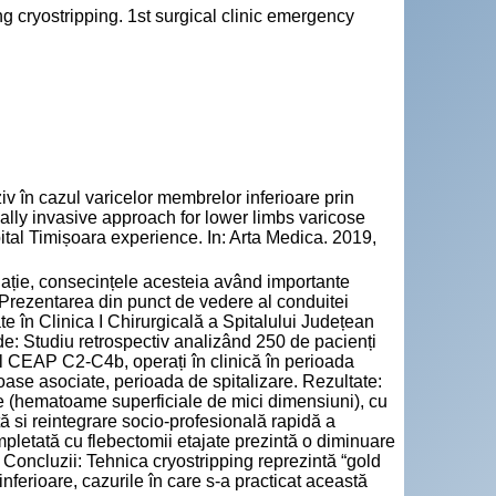
g cryostripping. 1st surgical clinic emergency
v în cazul varicelor membrelor inferioare prin
mally invasive approach for lower limbs varicose
ital Timișoara experience. In: Arta Medica. 2019,
ație, consecințele acesteia având importante
l: Prezentarea din punct de vedere al conduitei
ate în Clinica I Chirurgicală a Spitalului Județean
de: Studiu retrospectiv analizând 250 de pacienți
iul CEAP C2-C4b, operați în clinică în perioada
ase asociate, perioada de spitalizare. Rezultate:
are (hematoame superficiale de mici dimensiuni), cu
ță si reintegrare socio-profesională rapidă a
mpletată cu flebectomii etajate prezintă o diminuare
. Concluzii: Tehnica cryostripping reprezintă “gold
inferioare, cazurile în care s-a practicat această