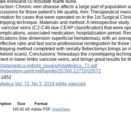
ție evoluând cu rezultate foarte bune.
duction: Chronic vein disease affects a large part of population
cussions for those patient’s life quality. Aim: Therapeutical m
ntation for cases that were operated on in the 1st Surgical Cli
tripping technique. Materials and method: A retrospective study
 varicose veins (C2-C4b due CEAP classification) that were ope
omplications, associated medication, hospitalization period. Res
ications (low dimension superficial hematomas), with an average
effective ratio and fast socio-professional reintegration for thos
tripping method completed with serially flebectomys brings an 
 keloid scars). Conclusions: Nowadays the cryostripping techniq
ment in lower limbs varicose veins, and brings great results for th
://artamedica.md/old_issues/ArtaMedica_72.pdf
://repository.usmf.md/handle/20.500.12710/10572
-1852
Medica Vol. 72, No 3, 2019 ediție specială
ription
Size
Format
193.92 kB
Adobe PDF
View/Open