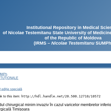
Institutional Repository in Medical Sci
of Nicolae Testemitanu State University of Medici
of the Republic of Moldova
(IRMS –
Nicolae Testemitanu
SUMPh
SUMPh
ITUȚIONALE
 ediție specială
ink to this item:
http://hdl.handle.net/20.500.12710/10572
ul chirurgical minim invaziv în cazul varicelor membrelor inferioa
rgicală Timișoara