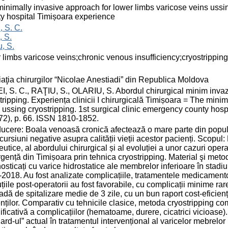
inimally invasive approach for lower limbs varicose veins ussin
y hospital Timișoara experience
, S. C.
, S.
u, S.
 limbs varicose veins;chronic venous insufficiency;cryostripping
aţia chirurgilor “Nicolae Anestiadi” din Republica Moldova
, S. C., RAŢIU, S., OLARIU, S. Abordul chirurgical minim invazi
tripping. Experiența clinicii I chirurgicală Timișoara = The mini
 ussing cryostripping. 1st surgical clinic emergency county hosp
(72), p. 66. ISSN 1810-1852.
ducere: Boala venoasă cronică afectează o mare parte din popul
cursiuni negative asupra calității vieții acestor pacienți. Scopu
eutice, al abordului chirurgical și al evoluției a unor cazuri oper
gență din Timișoara prin tehnica cryostripping. Material şi meto
osticați cu varice hidrostatice ale membrelor inferioare în stad
2018. Au fost analizate complicațiile, tratamentele medicamento
țiile post-operatorii au fost favorabile, cu complicații minime r
adă de spitalizare medie de 3 zile, cu un bun raport cost-eficien
nților. Comparativ cu tehnicile clasice, metoda cryostripping co
ficativă a complicațiilor (hematoame, durere, cicatrici vicioase)
ard-ul” actual în tratamentul intervențional al varicelor mebrelor 