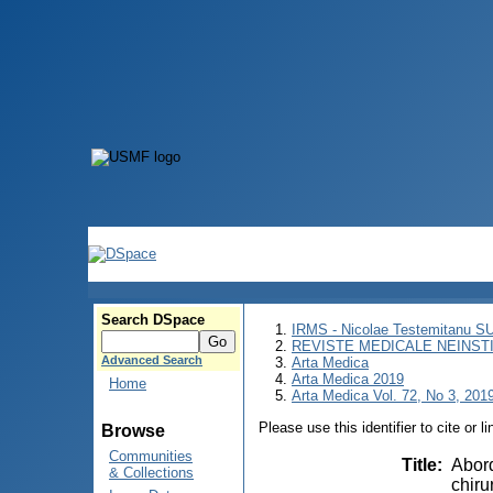
Search DSpace
IRMS - Nicolae Testemitanu 
REVISTE MEDICALE NEINST
Advanced Search
Arta Medica
Arta Medica 2019
Home
Arta Medica Vol. 72, No 3, 2019
Please use this identifier to cite or l
Browse
Communities
Title
:
Abord
& Collections
chiru