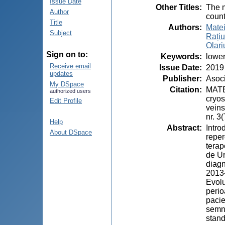
Issue Date
Other Titles
:
The m
Author
count
Title
Authors
:
Matei
Subject
Rațiu
Olari
Sign on to:
Keywords
:
lower
Receive email
Issue Date
:
2019
updates
Publisher
:
Asoci
My DSpace
Citation
:
MATEI
authorized users
cryos
Edit Profile
veins
nr. 3
Help
Abstract
:
Intro
About DSpace
reper
terap
de Ur
diagn
2013-
Evolu
perio
pacie
semni
stand