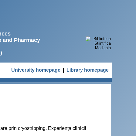
ences
ne and Pharmacy
)
University homepage
|
Library homepage
re prin cryostripping. Experiența clinicii I