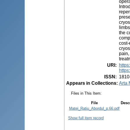
opera
Intro
reper
prese
cryos
limbs
the c
compl
cost-
cryos
pain,
treat
URI
:
https
https
ISSN
:
1810
Appears in Collections:
Arta 
Files in This Item:
File
Desc
Matei_Ratiu_Abordul_p.66.pdf
Show full item record