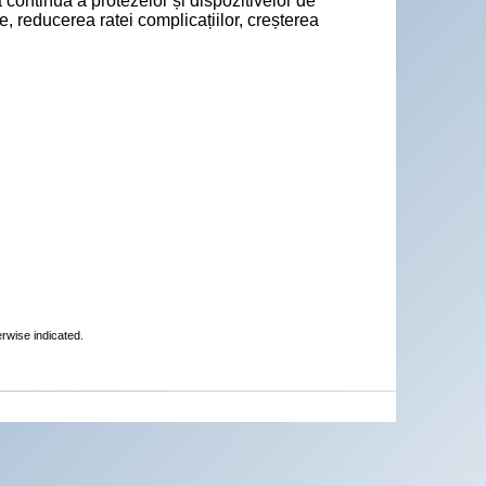
 continuă a protezelor și dispozitivelor de
, reducerea ratei complicațiilor, creșterea
erwise indicated.