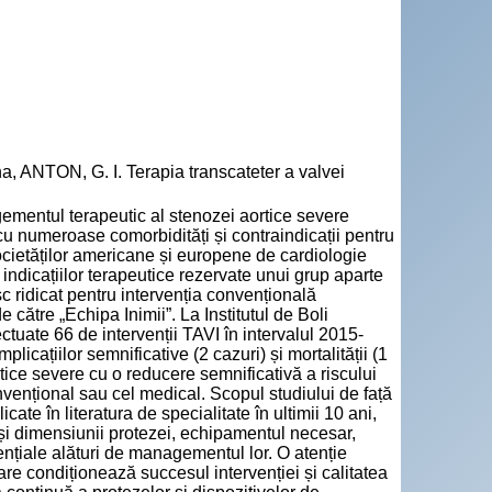
ANTON, G. I. Terapia transcateter a valvei
gementul terapeutic al stenozei aortice severe
, cu numeroase comorbidități și contraindicații pentru
societăților americane și europene de cardiologie
indicațiilor terapeutice rezervate unui grup aparte
sc ridicat pentru intervenția convențională
 către „Echipa Inimii”. La Institutul de Boli
ctuate 66 de intervenții TAVI în intervalul 2015-
icațiilor semnificative (2 cazuri) și mortalității (1
rtice severe cu o reducere semnificativă a riscului
nvențional sau cel medical. Scopul studiului de față
cate în literatura de specialitate în ultimii 10 ani,
i și dimensiunii protezei, echipamentul necesar,
tențiale alături de managementul lor. O atenție
are condiționează succesul intervenției și calitatea