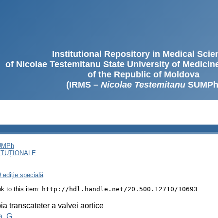
Institutional Repository in Medical Sci
of Nicolae Testemitanu State University of Medici
of the Republic of Moldova
(IRMS –
Nicolae Testemitanu
SUMPh
SUMPh
ITUȚIONALE
 ediție specială
ink to this item:
http://hdl.handle.net/20.500.12710/10693
ia transcateter a valvei aortice
a, G.