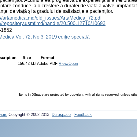
i pacienților. Acumularea progresivă de experiență și ameliorarea
ntare conduce la o creștere a duratei de viață a valvei implantate
nței de viață și a gradului de safisfacție a pacienților.
://artamedica.md/old_issues/ArtaMedica_72.pdf
://repository.usmf.md/handle/20.500.12710/10693
-1852
Medica Vol. 72, No 3, 2019 ediție specială
scription
Size
Format
156.42 kB
Adobe PDF
View/Open
Items in DSpace are protected by copyright, with all rights reserved, unless oth
ware
Copyright © 2002-2013
Duraspace
-
Feedback