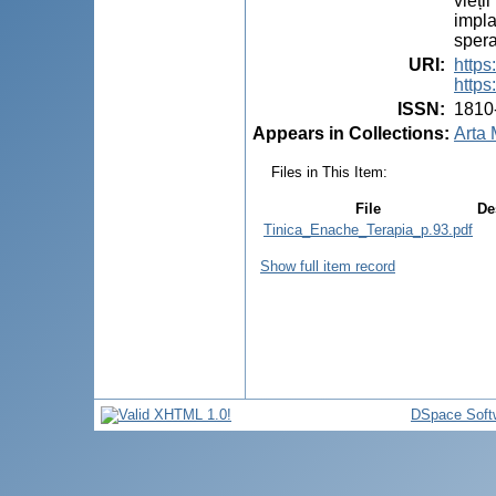
vieți
impla
spera
URI
:
https
https
ISSN
:
1810
Appears in Collections:
Arta 
Files in This Item:
File
De
Tinica_Enache_Terapia_p.93.pdf
Show full item record
DSpace Soft