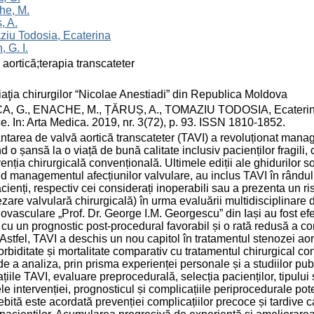
he, M.
, A.
iu Todosia, Ecaterina
, G. I.
 aortică;terapia transcateter
aţia chirurgilor “Nicolae Anestiadi” din Republica Moldova
CA, G., ENACHE, M., ȚĂRUȘ, A., TOMAZIU TODOSIA, Ecaterina, 
ce. In: Arta Medica. 2019, nr. 3(72), p. 93. ISSN 1810-1852.
ntarea de valvă aortică transcateter (TAVI) a revoluționat mana
nd o șansă la o viață de bună calitate inclusiv pacienților fragili
venția chirurgicală convențională. Ultimele ediții ale ghidurilor 
nd managementul afecțiunilor valvulare, au inclus TAVI în rândul 
cienți, respectiv cei considerați inoperabili sau a prezenta un ri
ezare valvulară chirurgicală) în urma evaluării multidisciplinare de
ovasculare „Prof. Dr. George I.M. Georgescu” din Iași au fost efe
cu un prognostic post-procedural favorabil și o rată redusă a compl
 Astfel, TAVI a deschis un nou capitol în tratamentul stenozei ao
rbiditate și mortalitate comparativ cu tratamentul chirurgical co
de a analiza, prin prisma experienței personale și a studiilor publi
ațiile TAVI, evaluare preprocedurală, selecția pacienților, tipulu
le intervenției, prognosticul și complicațiile periprocedurale po
bită este acordată prevenției complicațiilor precoce și tardive c