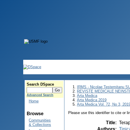
Search DSpace
IRMS - Nicolae Testemitanu 
REVISTE MEDICALE NEINST
Advanced Search
Arta Medica
Arta Medica 2019
Home
Arta Medica Vol. 72, No 3, 2019
Please use this identifier to cite or l
Browse
Communities
Title
:
Terap
& Collections
Authors
:
Tinic