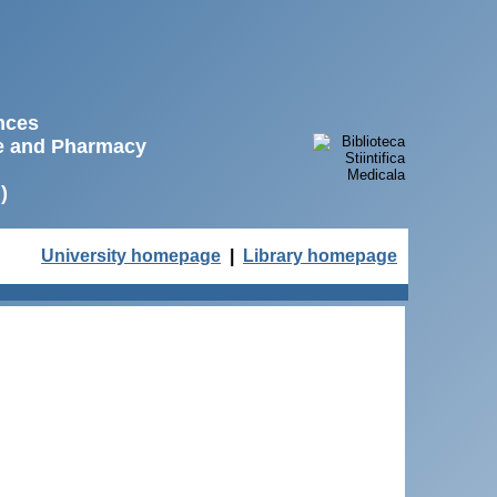
ences
ne and Pharmacy
)
University homepage
|
Library homepage