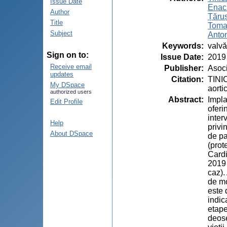
Issue Date
Enac
Author
Țăruș
Title
Tomaz
Subject
Anton
Keywords
:
valvă
Sign on to:
Issue Date
:
2019
Receive email
Publisher
:
Asoci
updates
Citation
:
TINI
My DSpace
aorti
authorized users
Abstract
:
Impla
Edit Profile
oferi
inter
Help
privi
About DSpace
de pa
(prot
Cardi
2019 
caz).
de mo
este 
indic
etape
deose